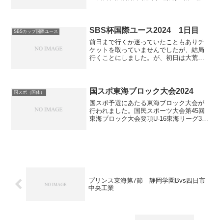
5大会ぶり3度目の優勝。MVPはアルビレ
ックス新潟U-15のDF鈴木勝大とのこと。
新潟山梨静岡長野勝点得点失点得失順位
新潟ー...
SBS杯国際ユース2024 1日目
SBSカップ国際ユース
前日まで行くか迷っていたこともありチ
ケットを取っていませんでしたが、結局
行くことにしました。が、初日は大荒れ
となりました。雷雨中断行くか迷ってい
た理由は当日雨予報だったからというの
が大きかったのですが、午後から1ミリ程
度の雨が続くという予報...
国スポ東海ブロック大会2024
国スポ（国体）
国スポ予選にあたる東海ブロック大会が
行われました。国民スポーツ大会第45回
東海ブロック大会要項U-16東海リーグ3位
で迎えた静岡県選抜は三重県選抜と岐阜
県選抜に連勝しないと国スポに参加でき
ないという状況。初戦で三重県選抜にま
さかの敗戦を喫し...
プリンス東海第7節 静岡学園Bvs四日市
中央工業