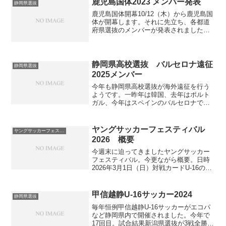
鹿児島国体2023 メンバー発表
静岡県選抜
鹿児島国体開幕10/12（木）から鹿児島国
体が開幕します。それに先立ち、各都道
府県選抜のメンバーが発表されました。
概要組合せ静岡は2回戦から登場。初戦は
大阪です。連覇を目指す神奈川や優勝候
補の東京は反対のブロック。初戦の大阪
に勝てれば決勝ま...
静岡県高校選抜 バルセロナ遠征
静岡県選抜
2025メンバー
今年も静岡県高校選抜が海外遠征を行う
ようです。一昨年は韓国、去年はポルト
ガル、今年はスペインのバルセロナで
す。期間は3/24〜4/1。メンバーは静岡学
園、藤枝東、藤枝明誠、浜松開誠館、富
士市立、浜名の6チームから各3人ずつの
ヤングサッカーフェスティバル
ヤングサッカーフェスティバル
計18人。昨年プ...
2026 概要
今週末に迫ってきましたヤングサッカー
フェスティバル。今更ながら概要。日時
2026年3月1日（日）対戦カードU-16の試
合は35分ハーフ、U-17の試合は40分ハー
フ。10:20〜静岡県選抜vs東京都選抜（U-
16男子）12:00〜静岡県選抜...
甲信越静U-16サッカー2024
静岡県選抜
毎年恒例甲信越静U-16サッカーがエコパ
など静岡県内で開催されました。今年で
17回目。試合結果新潟県選抜が3戦全勝で