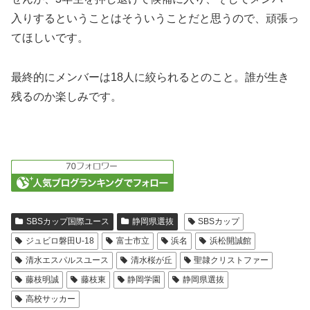
入りするということはそういうことだと思うので、頑張っ
てほしいです。
最終的にメンバーは18人に絞られるとのこと。誰が生き
残るのか楽しみです。
SBSカップ国際ユース
静岡県選抜
SBSカップ
ジュビロ磐田U-18
富士市立
浜名
浜松開誠館
清水エスパルスユース
清水桜が丘
聖隷クリストファー
藤枝明誠
藤枝東
静岡学園
静岡県選抜
高校サッカー