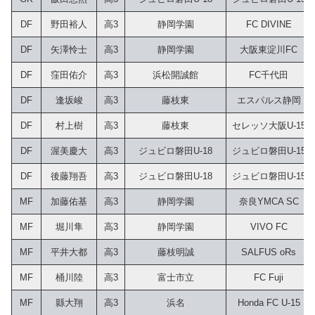
DF
野田裕人
高3
静岡学園
FC DIVINE
DF
矢澤怜士
高3
静岡学園
大阪東淀川FC
DF
窪田佑介
高3
浜松開誠館
FC千代田
DF
逢坂峻
高3
藤枝東
エスパルス静岡
DF
村上樹
高3
藤枝東
セレッソ大阪U-15
DF
渥美慶大
高3
ジュビロ磐田U-18
ジュビロ磐田U-15
DF
後藤翔吾
高3
ジュビロ磐田U-18
ジュビロ磐田U-15
MF
加藤佑基
高3
静岡学園
奈良YMCA SC
MF
堀川隼
高3
静岡学園
VIVO FC
MF
平井大都
高3
藤枝明誠
SALFUS oRs
MF
桶川陸
高3
富士市立
FC Fuji
MF
縣大翔
高3
浜名
Honda FC U-15