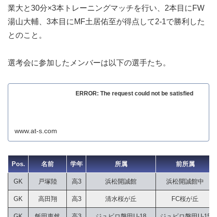
業大と30分×3本トレーニングマッチを行い、2本目にFW
湯山大輔、3本目にMF土居佑至が得点して2-1で勝利した
とのこと。
選考会に参加したメンバーは以下の選手たち。
ERROR: The request could not be satisfied
www.at-s.com
Pos.
名前
学年
所属
前所属
GK
戸塚陸
高3
浜松開誠館
浜松開誠館中
GK
高田翔
高3
清水桜が丘
FC桜が丘
GK
飯田恵然
高3
ジュビロ磐田U-18
ジュビロ磐田U-15