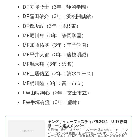
DF矢澤怜士（3年：静岡学園）
DF窪田佑介（3年：浜松開誠館）
DF逢坂峻（3年：藤枝東）
MF堀川隼（3年：静岡学園）
MF加藤佑基（3年：静岡学園）
MF平井大都（3年：藤枝明誠）
MF縣大翔（3年：浜名）
MF土居佑至（2年：清水ユース）
MF桶川陸（3年：富士市立）
FW山﨑絢心（2年：富士市立）
FW手塚有澄（3年：聖隷）
ヤングサッカーフェスティバル2024 U-17静岡
県ユース選抜メンバー
今日の19時頃、ようやくメンバーが発表されました。メン
バーは変わる可能性があるので悪しからず。ヤングサッカ
ーフェスティバルHPより背番号Pos選手学年所属前所属備