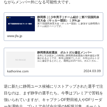
ながらメンバー外になる可能性大です。
静岡県｜[ 少年男子 ] チーム紹介｜第77回国民体
育大会（サッカー競技）｜JFA.jp
第77回国民体育大会（サッカー競技）に参加する静岡県の
チーム紹介ページです。
www.jfa.jp
静岡県高校選抜 ポルトガル遠征メンバー
去年に引き続きこの時期に静岡県高校選抜の海外遠征が実
施されるようです。昨年は韓国でしたが、今年はポルトガ
ルに遠征するとのこと。期間は3/25〜4/1。ポルトガルの
強豪ポルトやスポルティングの下部組織と試合をするよう
です。ヤングサッカーフェス...
2024.03.09
kathorine.com
逆に新たに静岡ユース候補にリストアップされた選手で注
目なのは、まず静学の選手たち。今季はプレミアで苦戦を
強いられていますが、キャプテンDF野田裕人やDFリーダ
ー矢澤怜士、プレミア全試合出場のMF堀川隼、チームト