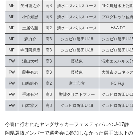
MF
矢田龍之介
高3
清水エスパルスユース
1FC川越水上公園
MF
小竹知恩
高3
清水エスパルスユース
プログレッソ佐野
MF
土居佑至
高2
清水エスパルスユース
H&A FC
MF
森力介
高3
ジュビロ磐田U-18
ジュビロ磐田U-15
MF
寺田阿輝彦
高3
ジュビロ磐田U-18
ジュビロ磐田U-15
FW
湯山大輔
高3
藤枝東
清水エスパルスJY
FW
藤井有志
高3
藤枝東
大阪市ジュネッス
FW
山﨑絢心
高2
富士市立
FC Fuji
FW
手塚有澄
高3
聖隷クリストファー
ジュビロ磐田U-15
FW
山本将太
高3
ジュビロ磐田U-18
ジュビロ磐田U-15
今春に行われたヤングサッカーフェスティバルのU-17静
岡県選抜メンバーで選考会に参加しなかった選手は以下の