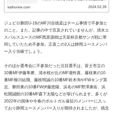
考1GK戸塚陸高2浜松開誠館浜松開誠館中2DF荒明斗空高2
浜松開誠館浜松開誠館...
2024.02.28
kathorine.com
ジュビロ磐田U-18のMF川合徳孟はチーム事情で不参加と
のこと。また、記事の中で言及されていませんが、清水エ
スパルスユースのMF西原源樹は天皇杯京都サンガ戦に帯
同していたため不参加。正直この2人は静岡ユースメンバ
ー入り当確でしょう。
そのほか選考会に不参加だった注目選手は、富士市立の
10番MF伊藤隼磨、清水桜が丘のMF瀧怜真、藤枝東の10
番MF柳川結飛、藤枝明誠の10番MF鈴木洵やFWキング英
志、磐田東の10番FW伊藤悠陽、浜名のMF野澤康佑、浜
松開誠館の10番MF森下太陽などが挙げられます。多くが
2022年の国体や今春のポルトガル遠征のメンバーに入っ
ており静岡ユースメンバー入りが期待されましたが、残念