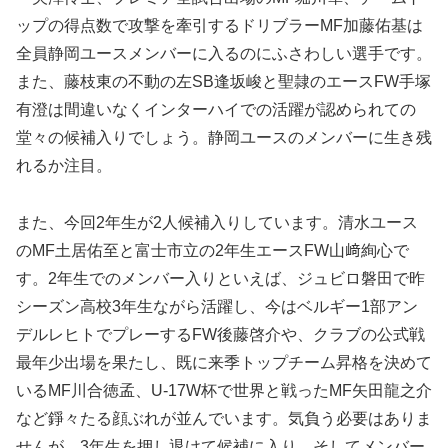
ップの得点数で攻撃を牽引するドリブラーMF加藤佑基は
全員静岡ユースメンバーに入るのにふさわしい選手です。
また、藤枝東の不動の左SB逢坂峻と聖隷のエースFW手塚
有澄は間違いなくインターハイでの活躍が認められての
堂々の候補入りでしょう。静岡ユースのメンバーに生き残
れるか注目。
また、今回2年生が2人候補入りしています。清水ユース
のMF土居佑至と富士市立の2年生エースFW山﨑絢心で
す。2年生でのメンバー入りといえば、ジュビロ磐田で昨
シーズン高校3年生ながら活躍し、今はベルギー1部アン
デルレヒトでプレーするFW後藤啓介や、クラブの公式戦
最年少出場を果たし、既に来季トップチーム昇格を決めて
いるMF川合徳孟、U-17W杯で世界と戦ったMF矢田龍之介
など錚々たる顔ぶれが並んでいます。気負う必要はありま
せんが、3年生を押し退けて候補に入り、そしてメンバー