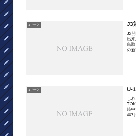
J3
Jリーグ
J3
出来
鳥取
の新
U-
Jリーグ
しれ
TO
時中
年7