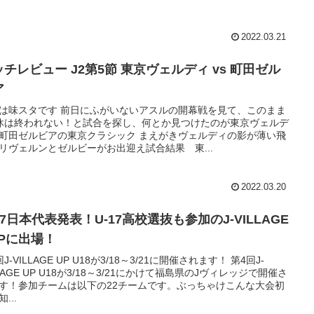
2022.03.21
ッチレビュー J2第5節 東京ヴェルディ vs 町田ゼル
ア
は味スタです 前日にふがいないアスルの開幕戦を見て、このまま
休は終われない！と試合を探し、何とか見つけたのが東京ヴェルデ
s町田ゼルビアの東京クラシック まえがきヴェルディの影が薄い飛
リヴェルンとゼルビーがお出迎え試合結果 東...
2022.03.20
17日本代表発表！U-17高校選抜も参加のJ-VILLAGE
UPに出場！
J-VILLAGE UP U18が3/18～3/21に開催されます！ 第4回J-
LLAGE UP U18が3/18～3/21にかけて福島県のJヴィレッジで開催さ
す！参加チームは以下の22チームです。ぶっちゃけこんな大会初
...