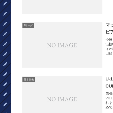
マ
Jリーグ
ビ
今日
3連
ィv
田給
U-
日本代表
C
第4回
VI
れま
めて知