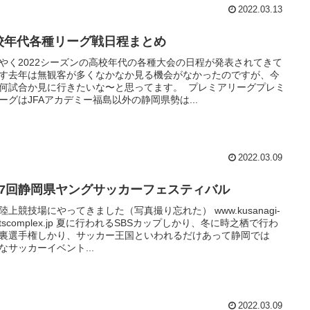
2022.03.13
校年代各種リーグ戦日程まとめ
やく2022シーズンの高校年代の各種大会の日程が発表されてきて
す去年は無観客が多くなかなか見る機会がなかったのですが、今
何試合か見に行きたいな〜と思ってます。 プレミアリーグプレミ
ーグはJFAアカデミー福島以外の静岡県勢は...
2022.03.09
37回静岡県ヤングサッカーフェスティバル
陸上競技場にやってきました（写真撮り忘れた） www.kusanagi-
ortscomplex.jp 夏に行われるSBSカップしかり、冬に時之栖で行わ
裏選手権しかり、サッカー王国といわれるだけあって静岡では
なサッカーイベント...
2022.03.09