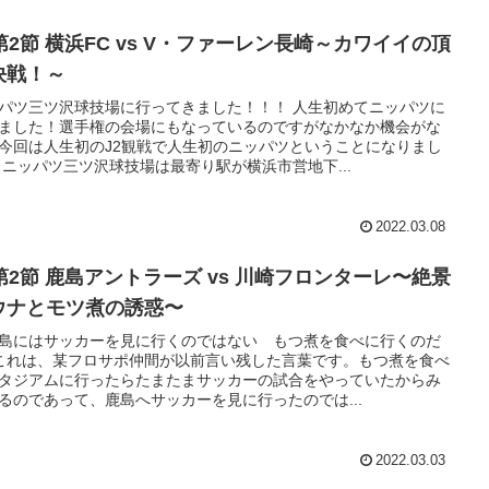
第2節 横浜FC vs V・ファーレン長崎～カワイイの頂
決戦！～
パツ三ツ沢球技場に行ってきました！！！ 人生初めてニッパツに
ました！選手権の会場にもなっているのですがなかなか機会がな
今回は人生初のJ2観戦で人生初のニッパツということになりまし
 ニッパツ三ツ沢球技場は最寄り駅が横浜市営地下...
2022.03.08
1第2節 鹿島アントラーズ vs 川崎フロンターレ〜絶景
ウナとモツ煮の誘惑〜
島にはサッカーを見に行くのではない もつ煮を食べに行くのだ
これは、某フロサポ仲間が以前言い残した言葉です。もつ煮を食べ
タジアムに行ったらたまたまサッカーの試合をやっていたからみ
るのであって、鹿島へサッカーを見に行ったのでは...
2022.03.03