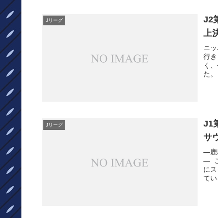
J2
Jリーグ
上
ニッ
行き
く、
た。
J
Jリーグ
サ
―鹿
― 
にス
てい