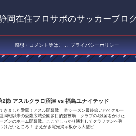
静岡在住フロサポのサッカーブロ
感想・コメント等はこちら
プライバシーポリシー
3第2節 アスルクラロ沼津 vs 福島ユナイテッド
てきました愛鷹！アスル開幕戦！ 昨シーズン最終節いわてグルー
盛岡戦以来の愛鷹広域公園多目的競技場！クラブのJ残留をかけた
ーズンのホーム開幕戦。ここでしっかり勝利してクラファンへ弾
つけたいところ！ まえがき電光掲示板から大型ビ...