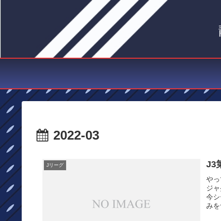
2022-03
J
Jリーグ
やっ
ジャ
今シ
みを