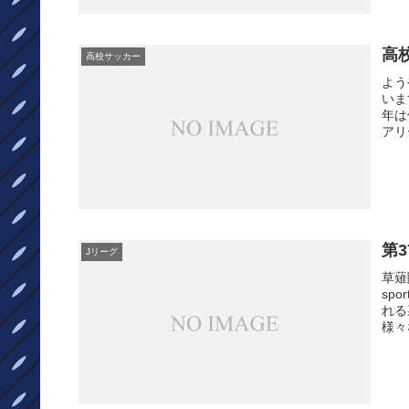
高
高校サッカー
よう
いま
年は
アリ
第
Jリーグ
草薙
sp
れる
様々