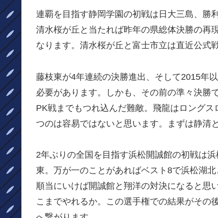
連覇を目指す静岡学園の初戦は日大三島、勝利
清水桜が丘と当たれば昨年の県総体決勝の再現
なります。清水桜が丘と富士市立は直近公式
藤枝東が4年連続の決勝進出、そして2015
必要があります。しかも、その前の準々決勝で
PK戦までもつれ込んだ難敵。飛龍はロングス
つのは容易ではないと思います。まずは静清
2年ぶりの全国を目指す浜松開誠館の初戦は
東。万が一のことがあればベスト8で浜松湖
順当にいけば開誠館と翔洋の対決になると思
こまでやれるか。この選手権での結果がその
へ繋がります。