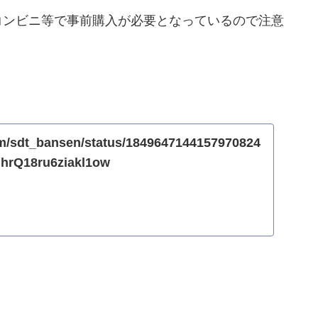
コンビニ等で事前購入が必要となっているので注意
。
com/sdt_bansen/status/1849647144157970824
hrQ18ru6ziakl1ow