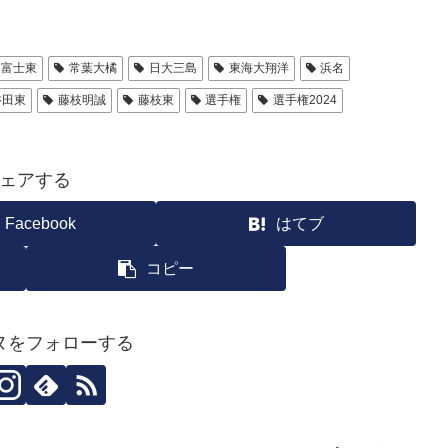
富士東
常葉大橘
日大三島
東海大翔洋
浜名
磐田東
藤枝明誠
藤枝東
選手権
選手権2024
ェアする
Facebook
はてブ
コピー
ヌをフォローする