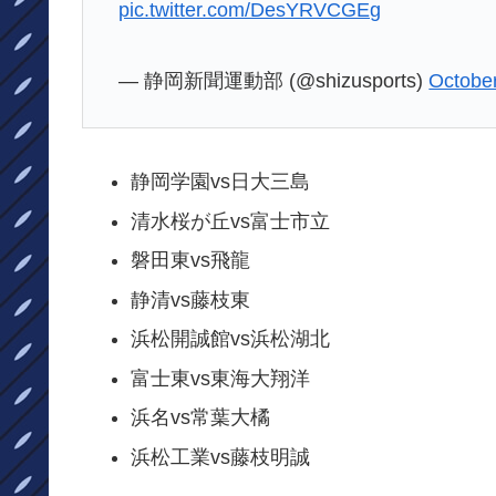
pic.twitter.com/DesYRVCGEg
— 静岡新聞運動部 (@shizusports)
Octobe
静岡学園vs日大三島
清水桜が丘vs富士市立
磐田東vs飛龍
静清vs藤枝東
浜松開誠館vs浜松湖北
富士東vs東海大翔洋
浜名vs常葉大橘
浜松工業vs藤枝明誠