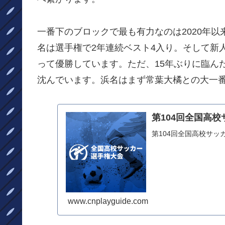
一番下のブロックで最も有力なのは2020年
名は選手権で2年連続ベスト4入り。そして新
って優勝しています。ただ、15年ぶりに臨ん
沈んでいます。浜名はまず常葉大橘との大一
第104回全国高
第104回全国高校サ
www.cnplayguide.com