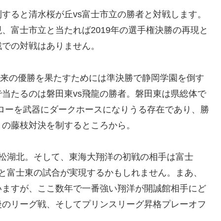
すると清水桜が丘vs富士市立の勝者と対戦します。
、富士市立と当たれば2019年の選手権決勝の再現と
戦での対戦はありません。
年以来の優勝を果たすためには準決勝で静岡学園を倒す
当たるのは磐田東vs飛龍の勝者。磐田東は県総体で
ローを武器にダークホースになりうる存在であり、勝
との藤枝対決を制するところから。
浜松湖北。そして、東海大翔洋の初戦の相手は富士
北と富士東の試合が実現するかもしれません。まあ、
いますが、ここ数年で一番強い翔洋が開誠館相手にど
後のリーグ戦、そしてプリンスリーグ昇格プレーオフ