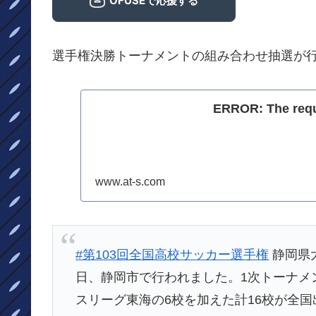
選手権決勝トーナメントの組み合わせ抽選が
ERROR: The reque
www.at-s.com
#第103回全国高校サッカー選手権
静岡県
日、静岡市で行われました。1次トーナメ
スリーグ東海の6校を加えた計16校が全