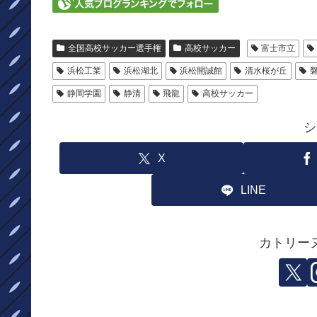
全国高校サッカー選手権
高校サッカー
富士市立
浜松工業
浜松湖北
浜松開誠館
清水桜が丘
静岡学園
静清
飛龍
高校サッカー
シ
X
LINE
カトリー