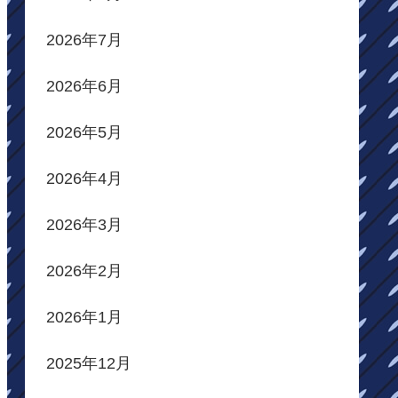
2026年7月
2026年6月
2026年5月
2026年4月
2026年3月
2026年2月
2026年1月
2025年12月