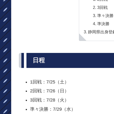
3回戦
準々決勝
準決勝
静岡県出身登録
日程
1回戦：7/25（土）
2回戦：7/26（日）
3回戦：7/28（火）
準々決勝：7/29（水）