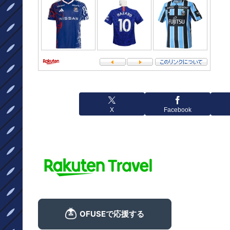
X
Facebook