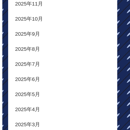
2025年11月
2025年10月
2025年9月
2025年8月
2025年7月
2025年6月
2025年5月
2025年4月
2025年3月