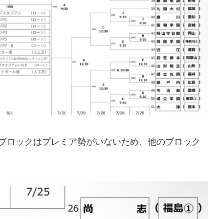
のブロックはプレミア勢がいないため、他のブロック