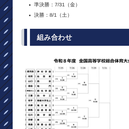
準決勝：7/31（金）
決勝：8/1（土）
組み合わせ