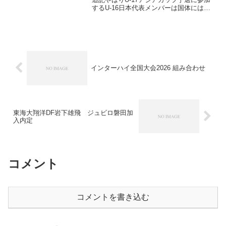
するU-16日本代表メンバーは国体には不
参加となりました。それに伴ってメンバ
ー変更のあるチームがあります。（他の
事情でメンバー変更がある場合もありま
す。）w...
インターハイ全国大会2026 組み合わせ
東海大翔洋DF岩下雄飛 ジュビロ磐田加
入内定
コメント
コメントを書き込む