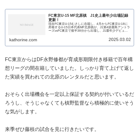
FC東京U-15 MF北原槙 J1史上最年少出場記録
更新！
現在FC東京U-15むさしに在籍し、4月からFC東京U-18に
昇格するU-15日本代表MF北原槙が、J1第4節鹿島アントラ
ーズvsFC東京で後半38分から出場し、J1最年少デビュー
を果たしました。15歳7ヶ月22日での出場は、森本貴幸が
20...
2025.03.02
kathorine.com
FC東京からはDF永野修都が育成形期限付き移籍で百年構
想リーグの間在籍していました。しっかり育て上げて返し
た実績を買われての北原のレンタルだと思います。
おそらく出場機会を一定以上保証する契約が付いているだ
ろうし、そうじゃなくても槙野監督なら積極的に使いそう
な気がします。
来季ぜひ藤枝の試合を見に行きたいです。