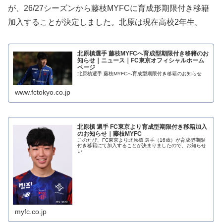
が、26/27シーズンから藤枝MYFCに育成形期限付き移籍
加入することが決定しました。北原は現在高校2年生。
北原槙選手 藤枝MYFCへ育成型期限付き移籍のお
知らせ｜ニュース｜FC東京オフィシャルホーム
ページ
北原槙選手 藤枝MYFCへ育成型期限付き移籍のお知らせ
www.fctokyo.co.jp
北原槙 選手 FC東京より育成型期限付き移籍加入
のお知らせ｜藤枝MYFC
このたび、FC東京より北原槙 選手（16歳）が育成型期限
付き移籍にて加入することが決まりましたので、お知らせ
い
myfc.co.jp