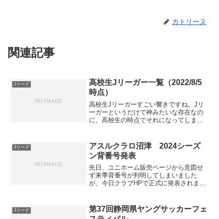
カトリーヌ
関連記事
高校生Jリーガー一覧（2022/8/5
Jリーグ
時点）
高校生Jリーガーすごい響きですね。Jリ
ーガーというだけで神みたいな存在なの
に、高校生の時点でそれになってしまっ
ている選手が世の中には存在するので
す。1997年に17歳171日でJ1に出場した
稲本潤一（当時ガンバ大阪）や2004年に
アスルクラロ沼津 2024シーズ
Jリーグ
当時Jリー...
ン背番号発表
先日、ユニホーム販売ページから意図せ
ず来季背番号が判明してしまいました
が、今日クラブHPで正式に発表されまし
た。2024シーズン背番号（公式）FPの背
番号は（当然ながら）ユニホーム販売ペ
ージと同じでした。まだ去就が発表され
第37回静岡県ヤングサッカーフェ
Jリーグ
ていなかったDF附...
スティバル