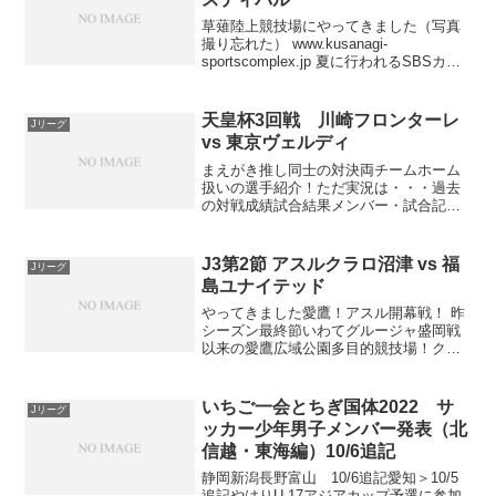
草薙陸上競技場にやってきました（写真
撮り忘れた） www.kusanagi-
sportscomplex.jp 夏に行われるSBSカッ
プしかり、冬に時之栖で行われる裏選手
権しかり、サッカー王国といわれるだけ
あって静岡では様々なサッカーイベン
天皇杯3回戦 川崎フロンターレ
Jリーグ
ト...
vs 東京ヴェルディ
まえがき推し同士の対決両チームホーム
扱いの選手紹介！ただ実況は・・・過去
の対戦成績試合結果メンバー・試合記録
ハイライトまさかのウノゼロでヴェルデ
ィがジャイキリ佐々木の課題が見えた試
合左サイドで無双した新井瑞希脅威にな
J3第2節 アスルクラロ沼津 vs 福
Jリーグ
り続けたバイロン佐古真礼...
島ユナイテッド
やってきました愛鷹！アスル開幕戦！ 昨
シーズン最終節いわてグルージャ盛岡戦
以来の愛鷹広域公園多目的競技場！クラ
ブのJ残留をかけた今シーズンのホーム開
幕戦。ここでしっかり勝利してクラファ
ンへ弾みをつけたいところ！ まえがき電
いちご一会とちぎ国体2022 サ
Jリーグ
光掲示板から大型ビ...
ッカー少年男子メンバー発表（北
信越・東海編）10/6追記
静岡新潟長野富山 10/6追記愛知＞10/5
追記やはりU-17アジアカップ予選に参加