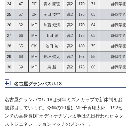
24
47
DF
青木 豪琉
高2
179
71
静岡学園中
25
57
DF
岡田 湊空
高2
176
63
静岡学園中
26
62
MF
加藤 煌清
高2
170
64
静岡学園中
27
66
MF
山田 慶
高2
173
63
静岡学園中
28
65
GK
池田 旬
高2
180
75
静岡学園中
29
68
MF
長坂 健太
高2
167
55
静岡学園中
30
69
MF
泉 新
高2
173
66
静岡学園中
名古屋グランパスU-18
名古屋グランパスU-18は例年ミズノカップで新体制をお
披露目しています。今年の10番はMF千賀翔太郎。192セ
ンチの高身長DFオディケチソン太地は先日行われたネク
ストジェネレーションマッチのメンバー。