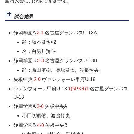
国内大会に飛び級で参加予定。
試合結果
静岡学園A
2-1
名古屋グランパスU-18A
静：坂本健悟×2
名：白男川羚斗
静岡学園B
3-3
名古屋グランパスU-18B
静：斎田侑樹、長坂健太、渡邉怜央
矢板中央
2-0
ヴァンフォーレ甲府U-18
ヴァンフォーレ甲府U-18
1(5PK4)1
名古屋グランパス
U-18
静岡学園A
2-0
矢板中央A
小田切颯佑、渡邉怜央
静岡学園B
4-0
矢板中央B