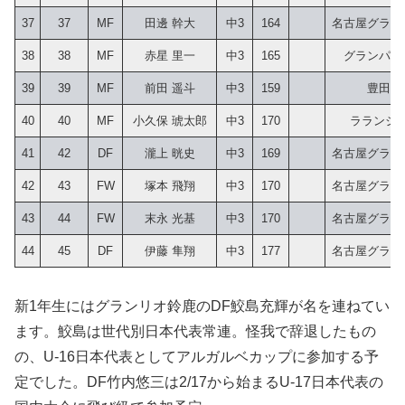
37
37
MF
田邊 幹大
中3
164
名古屋グランパ
38
38
MF
赤星 里一
中3
165
グランパス
39
39
MF
前田 遥斗
中3
159
豊田AF
40
40
MF
小久保 琥太郎
中3
170
ラランジ
41
42
DF
瀧上 晄史
中3
169
名古屋グランパ
42
43
FW
塚本 飛翔
中3
170
名古屋グランパ
43
44
FW
末永 光基
中3
170
名古屋グランパ
44
45
DF
伊藤 隼翔
中3
177
名古屋グランパ
新1年生にはグランリオ鈴鹿のDF鮫島充輝が名を連ねてい
ます。鮫島は世代別日本代表常連。怪我で辞退したもの
の、U-16日本代表としてアルガルベカップに参加する予
定でした。DF竹内悠三は2/17から始まるU-17日本代表の