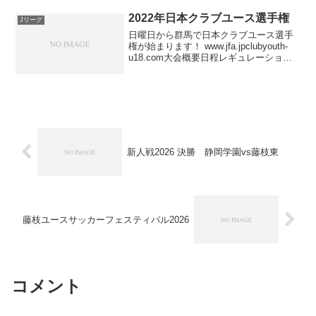
大津高校清水ユース、今年も逸材揃い試
合結果清水エスパルスユース ４ー０ 大
2022年日本クラブユース選手権
Jリーグ
津高校スタメン交代...
日曜日から群馬で日本クラブユース選手
権が始まります！ www.jfa.jpclubyouth-
u18.com大会概要日程レギュレーション
出場チーム・メンバー組み合わせライブ
放送注目選手大会概要日程2022年7月24
日（日）～2022年8月3...
新人戦2026 決勝 静岡学園vs藤枝東
藤枝ユースサッカーフェスティバル2026
コメント