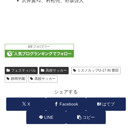
沢井翼×2、村松亮、野坂啓人
フェスティバル
高校サッカー
ミズノカップU-17 IN 豊田
静岡学園
高校サッカー
シェアする
X
Facebook
はてブ
LINE
コピー