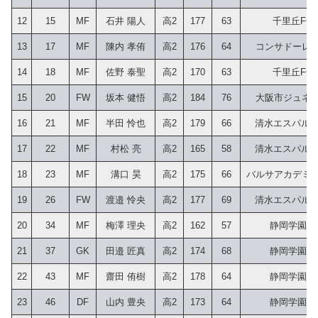
12
15
MF
石井 陽人
高2
177
63
千里丘FC
13
17
MF
陳内 孝侑
高2
176
64
コンサドーレ
14
18
MF
佐野 泰聖
高2
170
63
千里丘FC
15
20
FW
坂本 健悟
高2
184
76
大阪市ジュネ
16
21
MF
半田 怜也
高2
179
66
清水エスパルス
17
22
MF
村松 亮
高2
165
58
清水エスパルス
18
23
MF
溝口 昊
高2
175
66
バルサアカデミ
19
26
FW
渡邉 怜央
高2
177
69
清水エスパルス
20
34
MF
梅澤 理央
高2
162
57
静岡学園中
21
37
GK
田邉 匠真
高2
174
68
静岡学園中
22
43
MF
齋田 侑樹
高2
178
64
静岡学園中
23
46
DF
山内 豊央
高2
173
64
静岡学園中