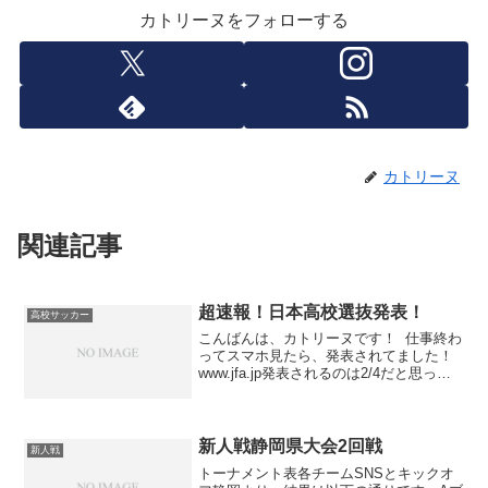
カトリーヌをフォローする
カトリーヌ
関連記事
超速報！日本高校選抜発表！
高校サッカー
こんばんは、カトリーヌです！ 仕事終わ
ってスマホ見たら、発表されてました！
www.jfa.jp発表されるのは2/4だと思って
いたので、思っていたより早い発表とな
りました。ただ、メンバーが結構意外で
した。 日本高校選抜メンバーは２３人！
プロ...
新人戦静岡県大会2回戦
新人戦
トーナメント表各チームSNSとキックオ