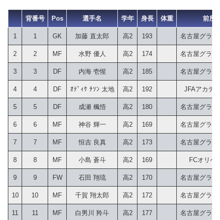
背番号
Pos
選手名
学年
身長
体重
前所
1
1
GK
加藤 直太郎
高2
193
名古屋グランパ
2
2
MF
水野 優人
高2
174
名古屋グランパ
3
3
DF
内海 壱惺
高2
185
名古屋グランパ
4
4
DF
ｵﾃﾞｨｹ ﾁｿﾝ 太地
高2
192
JFAアカデ
5
5
DF
成瀬 楓悟
高2
180
名古屋グランパ
6
6
MF
神谷 輝一
高2
169
名古屋グランパ
7
7
MF
恒吉 良真
高2
173
名古屋グランパ
8
8
MF
小島 蒼斗
高2
169
FCオリベ
9
9
FW
石田 翔琉
高2
170
名古屋グランパ
10
10
MF
千賀 翔太郎
高2
172
名古屋グランパ
11
11
MF
白男川 羚斗
高2
177
名古屋グランパ