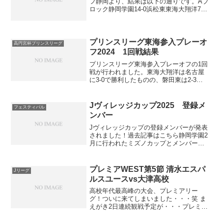
フ静岡より、結果は以下の通りです。Aブ
ロック静岡学園14-0浜松東東海大翔洋7-1
静岡城北日大三島5-2島田工業常葉大橘2-
0袋井Bブロック藤枝明誠11-0桐陽清水桜
が丘2EX0加藤学園島田商業3-2浜...
プリンスリーグ東海参入プレーオ
高円宮杯プリンスリーグ
フ2024 1回戦結果
プリンスリーグ東海参入プレーオフの1回
戦が行われました。東海大翔洋は名古屋
に3-0で勝利したものの、磐田東は2-3で
帝京大可児に敗れてしまいました。磐田
東は前半1分にFW宇都宮海斗のゴールで
先制するも、前半14分と前半41分に逆転
Jヴィレッジカップ2025 登録メ
フェスティバル
される展開...
ンバー
Jヴィレッジカップの登録メンバーが発表
されました！過去記事はこちら静岡学園2
月に行われたミズノカップとメンバーは
ほぼ一緒。U-17日本高校選抜に選ばれた
GK有竹拓海とMF篠塚怜音に代わってGK
福元泉太とU-16日本代表MF山縣優翔がメ
プレミアWEST第5節 清水エスパ
Jリーグ
ンバー...
ルスユースvs大津高校
高校年代最高峰の大会、プレミアリー
グ！ついに来てしまいました・・・笑 ま
えがき2日連続観戦予定が・・・プレミア
観戦はアイスタまで車でGO！公立の雄、