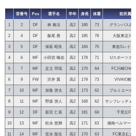
背番号
Pos
選手名
学年
身長
体重
前所属
1
2
DF
林 奏汰
高2
180
73
グランパスみ
2
4
DF
飯尾 善
高2
185
78
大阪東淀川F
3
5
DF
保延 昭良
高2
184
75
東急Sレイエ
4
6
MF
小田切 颯佑
高2
178
71
Uスポーツク
5
7
MF
足立 羽琉
高2
170
64
FC川崎CHAM
6
9
FW
沢井 翼
高2
179
73
VIVAIO船橋
7
10
MF
加集 啓太
高2
173
62
プルミエール
8
11
MF
野坂 啓人
高2
168
62
サンフレッチェ広
9
12
DF
新宮 仁喜
高2
181
69
千里丘FC
10
13
MF
松永 悠輝
高2
171
63
湘南ベルマーレU
11
14
MF
安永 龍生
高2
170
63
FC東京むさ