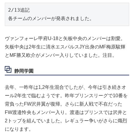
2/13追記
各チームのメンバーが発表されました。
ヴァンフォーレ甲府U-18と矢板中央のメンバーは割愛。
矢板中央は2年生に清水エスパルスJY出身のMF梅原駿輝
とMF勝又欧介がメンバー入りしていました。注目。
静岡学園
去年、一昨年は1,2年生混合でしたが、今年は引き続きオ
ール2年生で臨むようです。昨年プリンスリーグで10番を
背負ったFW沢井翼が復帰。さらに新人戦で不在だった
FW渡邉怜央もメンバー入り。渡邉はプリンスでは沢井と
2トップを組んでいました。レギュラー争いがさらに熾烈
になります。