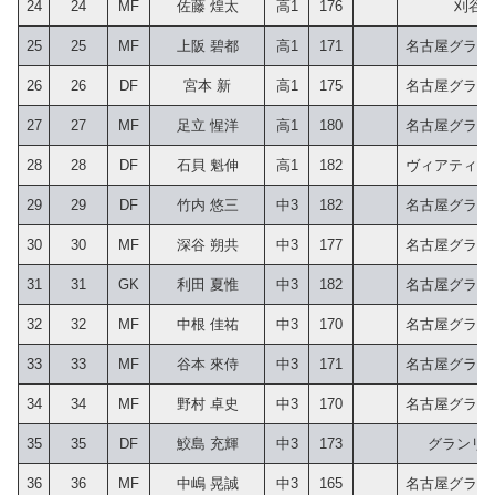
24
24
MF
佐藤 煌太
高1
176
刈谷J
25
25
MF
上阪 碧都
高1
171
名古屋グランパ
26
26
DF
宮本 新
高1
175
名古屋グランパ
27
27
MF
足立 惺洋
高1
180
名古屋グランパ
28
28
DF
石貝 魁伸
高1
182
ヴィアティン三
29
29
DF
竹内 悠三
中3
182
名古屋グランパ
30
30
MF
深谷 朔共
中3
177
名古屋グランパ
31
31
GK
利田 夏惟
中3
182
名古屋グランパ
32
32
MF
中根 佳祐
中3
170
名古屋グランパ
33
33
MF
谷本 來侍
中3
171
名古屋グランパ
34
34
MF
野村 卓史
中3
170
名古屋グランパ
35
35
DF
鮫島 充輝
中3
173
グランリ
36
36
MF
中嶋 晃誠
中3
165
名古屋グランパ