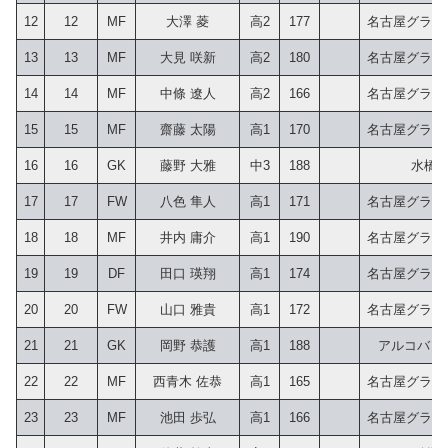
12
12
MF
大澤 菱
高2
177
名古屋グランパ
13
13
MF
大見 咲新
高2
180
名古屋グランパ
14
14
MF
中條 遼人
高2
166
名古屋グランパ
15
15
MF
齋藤 太陽
高1
170
名古屋グランパ
16
16
GK
藤野 大雅
中3
188
水橋F
17
17
FW
八色 隼人
高1
171
名古屋グランパ
18
18
MF
井内 庸介
高1
190
名古屋グランパ
19
19
DF
田口 瑛翔
高1
174
名古屋グランパ
20
20
FW
山口 雅貴
高1
172
名古屋グランパ
21
21
GK
岡野 恭護
高1
188
アルコバレ
22
22
MF
西青木 佐恭
高1
165
名古屋グランパ
23
23
MF
池田 歩弘
高1
166
名古屋グランパ