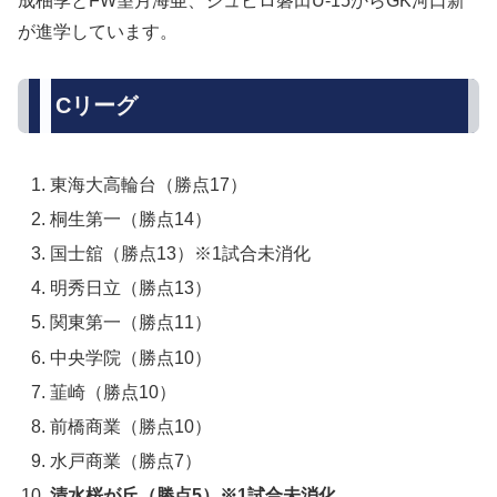
成柚季とFW望月海亜、ジュビロ磐田U-15からGK河口新
が進学しています。
Cリーグ
東海大高輪台（勝点17）
桐生第一（勝点14）
国士舘（勝点13）※1試合未消化
明秀日立（勝点13）
関東第一（勝点11）
中央学院（勝点10）
韮崎（勝点10）
前橋商業（勝点10）
水戸商業（勝点7）
清水桜が丘（勝点5）※1試合未消化