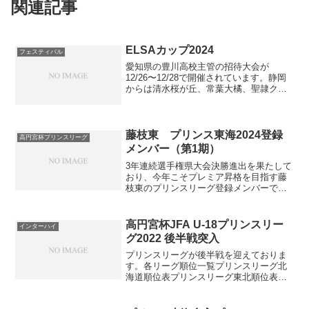
関連記事
ELSAカップ2024
フェスティバル
愛知県の豊川高校主管の招待大会が
12/26〜12/28で開催されています。静岡
からは清水桜が丘、常葉大橘、聖隷クリ
ストファーが参加しています。参加チー
ム秋田商業（秋田）北越（新潟）清水桜
が丘（静岡）常葉大橘（静岡）聖隷クリ
ストファー（静岡）...
藤枝東 プリンス東海2024登録
高円宮杯プリンスリーグ
メンバー（第1期）
3年連続選手権県大会決勝進出を果たして
おり、今年こそプレミア昇格を目指す藤
枝東のプリンスリーグ登録メンバーで
す。背番号Pos.名前学年前所属備考1GK
宮崎真心高2藤枝東FCU-16静岡県選抜
2FW小池海人高3ジュビロ磐田U-153DF井
高円宮杯JFA U-18プリンスリー
インターハイ
上凱...
グ2022 後半戦突入
プリンスリーグが後半戦を迎えておりま
す。各リーグ順位一覧プリンスリーグ北
海道順位表プリンスリーグ東北順位表得
点ランキングプリンスリーグ関東1部順位
表プリンスリーグ関東2部順位表プリンス