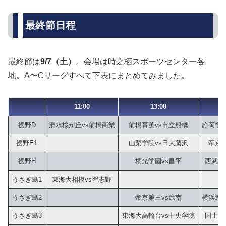
最終節日程
最終節は
9/7（土）
。会場は時之栖スポーツセンター各
地。A〜Cリーグすべて下表にまとめてみました。
11:00
13:00
裾野D
清水桜が丘vs前橋商業
前橋育英vs市立船橋
静岡学園
裾野E1
山梨学院vs日大藤沢
帝京v
裾野H
桐光学園vs昌平
西武台
うさぎ島1
東海大相模vs習志野
うさぎ島2
帝京第三vs武南
横浜創英
うさぎ島3
東海大高輪台vs中央学院
国士舘