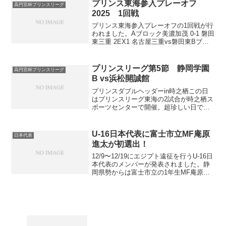
リーグ北信越順位表得点ランキングプリ
プリンス東海参入プレーオフ
高円宮杯プリンスリーグ
ンスリーグ東海順位表...
2025 1回戦
プリンス東海参入プレーオフの1回戦が行
われました。Aブロック美濃加茂 0-1 磐田
東三重 2EX1 名古屋三重vs磐田東Bブロ
ック常葉大橘 1-2 四日市中央工業愛工大
名電 0(5PK3)0 FC岐阜U-18愛工大名電vs
四日市中央工業静岡...
プリンスリーグ第5節 静岡学園
高円宮杯プリンスリーグ
B vs浜松開誠館
プリンスダブルヘッダーin時之栖この日
はプリンスリーグ東海の2試合が時之栖ス
ポーツセンターで開催。超珍しい日で
す。1試合目は静岡学園Bvs浜松開誠館
で、2試合目はJFAアカデミー福島vs藤枝
東です。2試合目の観戦記録はリンクか
U-16日本代表に富士市立MF庵原
日本代表
ら。メンバー登...
進太が初選出！
12/9〜12/19にエジプト遠征を行うU-16日
本代表のメンバーが発表されました。静
岡県勢からは富士市立の1年生MF庵原進
太が初選出されました！！！！背番号
Pos選手学年身長体重所属前所属備考
1GK枝川 航大高118288サンフレッチェ
広...