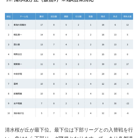
清水桜が丘が最下位。最下位は下部リーグとの入替戦を行