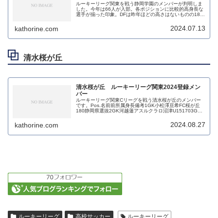
ルーキーリーグ関東を戦う静岡学園のメンバーが判明しま
した。今年は66人が入部。各ポジションに比較的高身長な
選手が揃った印象。DFは昨年ほどの高さはないものの180
超えの選手が複数おり、加えて今年はFWにも180超えの選
手がいます。身長が全て...
2024.07.13
kathorine.com
清水桜が丘
清水桜が丘 ルーキーリーグ関東2024登録メン
バー
ルーキーリーグ関東Cリーグを戦う清水桜が丘のメンバー
です。Pos.名前前所属身長備考1GK小松澤亘希FC桜が丘
180静岡県選抜2GK河越蓮アスルクラロ沼津U151703GK
中山蓮エスパルス藤枝1654GK八木慧士清水第二中
1665GK白鳥寛...
2024.08.27
kathorine.com
ルーキーリーグ
高校サッカー
ルーキーリーグ