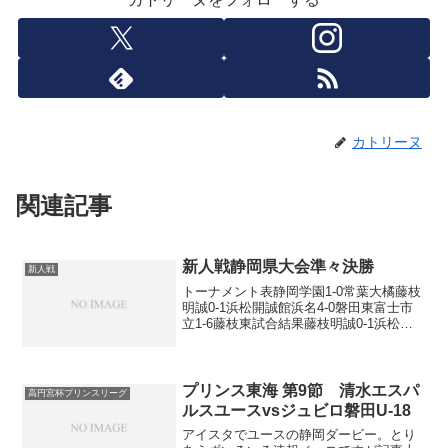
カトリーヌ
関連記事
新人戦静岡県大会準々決勝
新人戦
トーナメント表静岡学園1-0常葉大橘藤枝
明誠0-1浜松開誠館浜名4-0磐田東富士市
立1-6藤枝東試合結果藤枝明誠0-1浜松開
誠館得点者：岩瀬琢朗浜名4-0磐田東得点
者：松本遼、津田廉大、杉山雄亮、鈴木
恭慈富士市立1-6藤枝東得点者：（富士
市...
プリンス東海 第9節 清水エスパ
高円宮杯プリンスリーグ
ルスユースvsジュビロ磐田U-18
アイスタでユースの静岡ダービー。とり