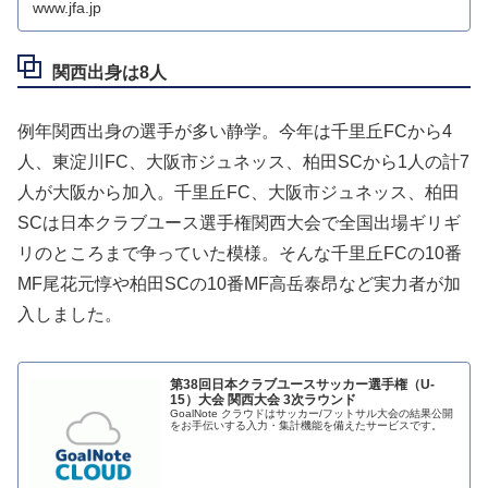
www.jfa.jp
関西出身は8人
例年関西出身の選手が多い静学。今年は千里丘FCから4
人、東淀川FC、大阪市ジュネッス、柏田SCから1人の計7
人が大阪から加入。千里丘FC、大阪市ジュネッス、柏田
SCは日本クラブユース選手権関西大会で全国出場ギリギ
リのところまで争っていた模様。そんな千里丘FCの10番
MF尾花元惇や柏田SCの10番MF高岳泰昂など実力者が加
入しました。
第38回日本クラブユースサッカー選手権（U-
15）大会 関西大会 3次ラウンド
GoalNote クラウドはサッカー/フットサル大会の結果公開
をお手伝いする入力・集計機能を備えたサービスです。