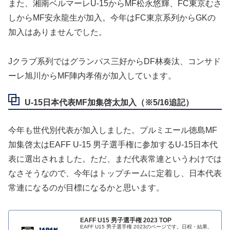
また、湘南ベルマーレU-15からMF松永悠輝、FC東京むさ
しからMF安永龍生が加入。今年はFC東京系列からGKの
加入はありませんでした。
Jクラブ系列ではグランパス三好からDF林奏汰、コンサド
ーレ旭川からMF陣内孝侑が加入しています。
U-15日本代表MF加集啓太加入（※5/16追記）
今年も世代別代表が加入しました。プルミエール徳島MF
加集啓太はEAFF U-15 男子選手権に参加するU-15日本代
表に選出されました。ただ、まだ代表常連というわけでは
なさそうなので、今年はトップチームに定着し、日本代表
常連になるのが目標になるかと思います。
EAFF U15 男子選手権 2023 TOP
EAFF U15 男子選手権 2023のページです。日程・結果、