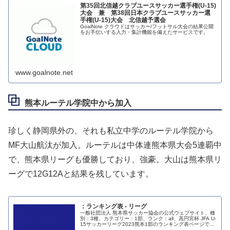
第35回北信越クラブユースサッカー選手権(U-15)
大会 兼 第38回日本クラブユースサッカー選
手権(U-15)大会 北信越予選会
GoalNote クラウドはサッカー/フットサル大会の結果公開
をお手伝いする入力・集計機能を備えたサービスです。
www.goalnote.net
熊本ルーテル学院中から加入
珍しく静岡県外の、それも私立中学のルーテル学院から
MF大山航汰が加入。ルーテルは中体連熊本県大会5連覇中
で、熊本県リーグも優勝しており、強豪。大山は熊本県リ
ーグで12G12Aと結果を残しています。
：ランキング表 - リーグ
一般社団法人 熊本県サッカー協会の公式ウェブサイト、種
別：3種、カテゴリー：1部、ランク：all、高円宮杯 JFA U-
15サッカーリーグ2023熊本1部のランキング表ページで
す。