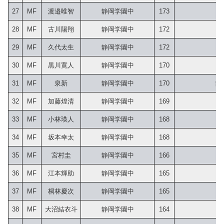
27
MF
渡邉唯智
静岡学園中
173
28
MF
古川陽翔
静岡学園中
172
29
MF
久代太生
静岡学園中
172
30
MF
黒川寛人
静岡学園中
170
31
MF
泉新
静岡学園中
170
 静
32
MF
加藤煌清
静岡学園中
169
33
MF
小林瑛人
静岡学園中
168
34
MF
坂本幸太
静岡学園中
168
35
MF
宮村圭
静岡学園中
166
36
MF
江本輝助
静岡学園中
165
37
MF
桐林慶次
静岡学園中
165
38
MF
大沼結衣斗
静岡学園中
164