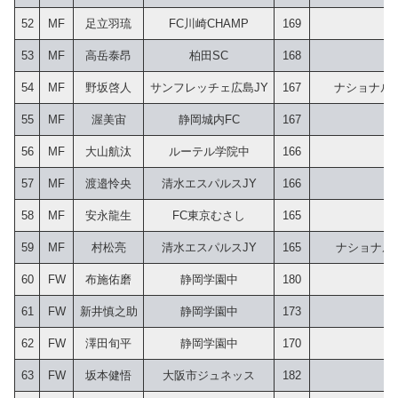
52
MF
足立羽琉
FC川崎CHAMP
169
53
MF
高岳泰昂
柏田SC
168
 
54
MF
野坂啓人
サンフレッチェ広島JY
167
ナショナルト
55
MF
渥美宙
静岡城内FC
167
56
MF
大山航汰
ルーテル学院中
166
57
MF
渡邉怜央
清水エスパルスJY
166
58
MF
安永龍生
FC東京むさし
165
59
MF
村松亮
清水エスパルスJY
165
 ナショナルト
60
FW
布施佑磨
静岡学園中
180
61
FW
新井慎之助
静岡学園中
173
62
FW
澤田旬平
静岡学園中
170
63
FW
坂本健悟
大阪市ジュネッス
182