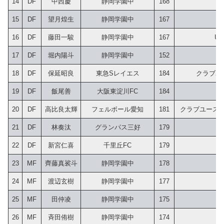
14
DF
中西慶
静岡学園中
168
15
DF
望月煌生
静岡学園中
167
16
DF
藤田一駿
静岡学園中
167
U
17
DF
堀内陽斗
静岡学園中
152
18
DF
保延昭良
東急Sレイエス
184
 クラブ
19
DF
飯尾善
大阪東淀川FC
184
20
DF
高比良太輝
フェルボール愛知
181
 クラブユース
21
DF
林奏汰
グランパス三好
179
22
DF
新宮仁喜
千里丘FC
179
23
MF
齊藤真裟斗
静岡学園中
178
24
MF
渡辺玄樹
静岡学園中
177
25
MF
田仲凌
静岡学園中
175
26
MF
斉田侑樹
静岡学園中
174