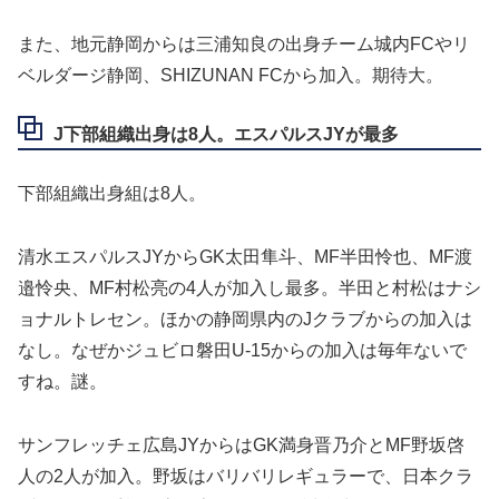
また、地元静岡からは三浦知良の出身チーム城内FCやリ
ベルダージ静岡、SHIZUNAN FCから加入。期待大。
J下部組織出身は8人。エスパルスJYが最多
下部組織出身組は8人。
清水エスパルスJYからGK太田隼斗、MF半田怜也、MF渡
邉怜央、MF村松亮の4人が加入し最多。半田と村松はナシ
ョナルトレセン。ほかの静岡県内のJクラブからの加入は
なし。なぜかジュビロ磐田U-15からの加入は毎年ないで
すね。謎。
サンフレッチェ広島JYからはGK満身晋乃介とMF野坂啓
人の2人が加入。野坂はバリバリレギュラーで、日本クラ