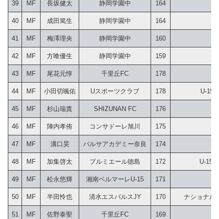
39
MF
長坂健太
静岡学園中
164
40
MF
成田篤生
静岡学園中
164
41
MF
梅澤理央
静岡学園中
160
42
MF
方喰優生
静岡学園中
159
43
MF
尾花元惇
千里丘FC
178
 
44
MF
小田切颯佑
Uスポーツクラブ
178
 U-1
45
MF
杉山瑞貴
SHIZUNAN FC
176
46
MF
陣内孝侑
コンサドーレ旭川
175
47
MF
溝口昊
バルサアカデミー奈良
174
48
MF
加集啓太
プルミエール徳島
172
U-15
49
MF
松永悠輝
湘南ベルマーレU-15
171
50
MF
半田怜也
清水エスパルスJY
170
ナショナルト
51
MF
佐野泰聖
千里丘FC
169