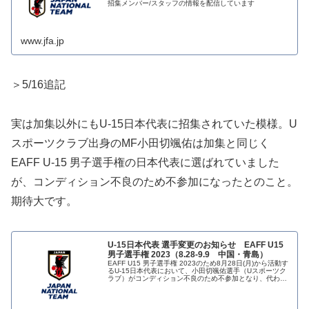
招集メンバー/スタッフの情報を配信しています
www.jfa.jp
＞5/16追記
実は加集以外にもU-15日本代表に招集されていた模様。U
スポーツクラブ出身のMF小田切颯佑は加集と同じく
EAFF U-15 男子選手権の日本代表に選ばれていました
が、コンディション不良のため不参加になったとのこと。
期待大です。
U-15日本代表 選手変更のお知らせ EAFF U15
男子選手権 2023（8.28-9.9 中国・青島）
EAFF U15 男子選手権 2023のため8月28日(月)から活動す
るU-15日本代表において、小田切颯佑選手（Uスポーツク
ラブ）がコンディション不良のため不参加となり、代わっ
て伏原俐空選手（神村学園中）を招集することになりまし
た。U-1...