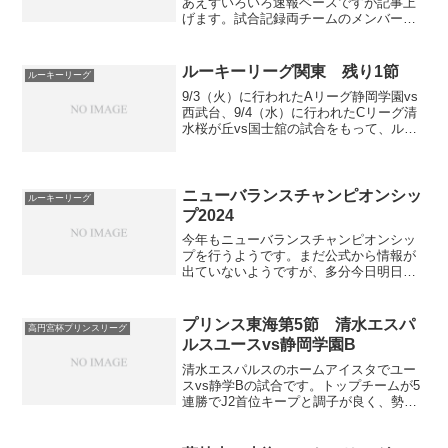
あえずいろいろ速報ベースですが記事上
げます。試合記録両チームのメンバーは
下記より。スタメンエスパルスユースは
いつものスタメン。GKとDFラインはい
つも通り。ダブルボランチも矢田龍之介
ルーキーリーグ関東 残り1節
ルーキーリーグ
と杉山琥二郎のいつもの...
9/3（火）に行われたAリーグ静岡学園vs
西武台、9/4（水）に行われたCリーグ清
水桜が丘vs国士舘の試合をもって、ルー
キーリーグ関東は最終節以外を全て消化
しました。改めて順位を確認します。ル
ーキーリーグ関東の公式HPはこちら。最
終節の日程...
ニューバランスチャンピオンシッ
ルーキーリーグ
プ2024
今年もニューバランスチャンピオンシッ
プを行うようです。まだ公式から情報が
出ていないようですが、多分今日明日く
らいに出てくるのではないでしょうか。
今週末にやるっぽいです。出場32チーム
を8ブロックに分けて予選リーグを行い、
プリンス東海第5節 清水エスパ
高円宮杯プリンスリーグ
各ブロック上位2チー...
ルスユースvs静岡学園B
清水エスパルスのホームアイスタでユー
スvs静学Bの試合です。トップチームが5
連勝でJ2首位キープと調子が良く、勢い
そのままにサポーターが大挙。静学にと
ってはかなりアウェイな雰囲気の中での