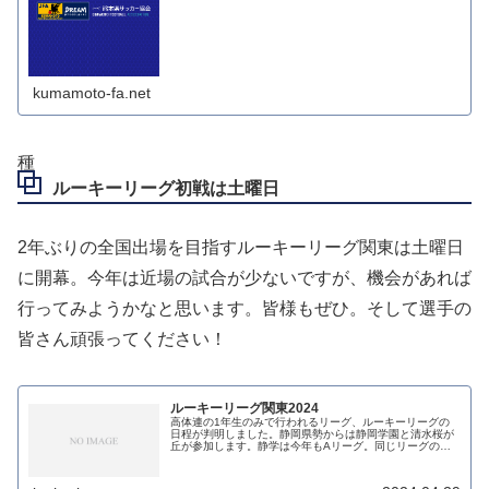
kumamoto-fa.net
種
ルーキーリーグ初戦は土曜日
2年ぶりの全国出場を目指すルーキーリーグ関東は土曜日
に開幕。今年は近場の試合が少ないですが、機会があれば
行ってみようかなと思います。皆様もぜひ。そして選手の
皆さん頑張ってください！
ルーキーリーグ関東2024
高体連の1年生のみで行われるリーグ、ルーキーリーグの
日程が判明しました。静岡県勢からは静岡学園と清水桜が
丘が参加します。静学は今年もAリーグ。同じリーグのチ
ームにはプレミアEASTの市立船橋、流経大柏、前橋育
英、プリンス関東の帝京など強豪が...