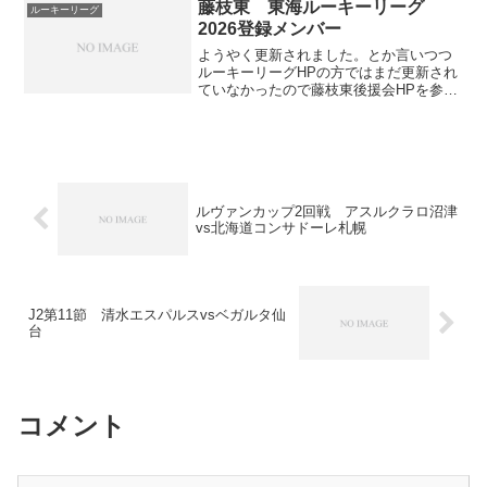
試合となりました。ユースの試合は観客
藤枝東 東海ルーキーリーグ
ルーキーリーグ
が多いと言っても駐...
2026登録メンバー
ようやく更新されました。とか言いつつ
ルーキーリーグHPの方ではまだ更新され
ていなかったので藤枝東後援会HPを参照
しました。Pos名前学年身長前所属備考
1GK木村 匠太郎高1178Honda FC2GK藤
澤 春輝高1178京都サンガSETA滋...
ルヴァンカップ2回戦 アスルクラロ沼津
vs北海道コンサドーレ札幌
J2第11節 清水エスパルスvsベガルタ仙
台
コメント