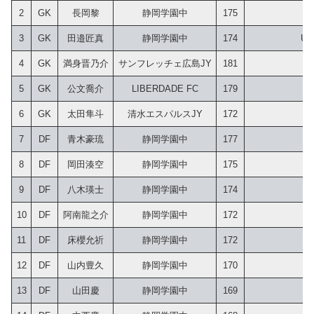
2
GK
長岡黎
静岡学園中
175
3
GK
田邉匠真
静岡学園中
174
U
4
GK
満身晋乃介
サンフレッチェ広島JY
181
5
GK
公文喬介
LIBERDADE FC
179
6
GK
太田隼斗
清水エスパルスJY
172
7
DF
青木豪琉
静岡学園中
177
8
DF
岡田湊空
静岡学園中
175
9
DF
八木瑛士
静岡学園中
174
10
DF
阿南龍之介
静岡学園中
172
11
DF
床櫻允祈
静岡学園中
172
12
DF
山内豊久
静岡学園中
170
13
DF
山田慶
静岡学園中
169