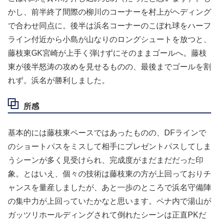
かし、前半終了間際の柳川のコーナーを村上がヘディング
で合わせ同点に。後半は浜名コーナーのこぼれ球をハーフ
ライン付近から小島が山なりのロングシュートを放つと、
藤枝東GK宮崎が上手く弾けずにそのままゴールへ。藤枝
東が後半怒涛の攻めを見せるものの、最後までゴールを割
れず。浜名が勝利しました。
所感
基本的には藤枝東ペースではあったものの、DFラインで
のショートパスをミスして相手にプレゼントパスしてしま
うシーンが多く見受けられ、完成度がまだまだだった印
象。とはいえ、個々の技術は藤枝東の方が上回っておりチ
ャンスを量産しましたが、あと一歩のところで浜名守備陣
の集中力が上回っていたかなと思います。ペナ内で湯山が
ガッツリホールディングされて倒れたシーンは正直PKだ