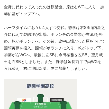
金野に代わって入ったのは原星也。原は右WGに入り、加
藤佑基がトップ下へ。
ハーフタイムにお互い1人ずつ交代。静学は右SB山内星之
介に代えて乾皓洋が出場。ボランチの金野類が右SBを務
め、乾がボランチへ。その後、途中出場だった原を下げて
國領英夢を投入。國領がボランチに入り、乾がトップ下、
加藤が右WGへ。最後に左SBに今田桜雅を左SB、望月就
王を右SBとしました。また、静学は延長前半で両WGを
入れ替え、右に池田双葉、左に加藤としました。