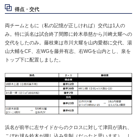
得点・交代
両チームともに（私の記憶が正しければ）交代は1人の
み。特に浜名は試合終了間際に鈴木恭慈から川﨑太耀への
交代をしたのみ。藤枝東は市川大耀を山内愛都に交代、湯
山大輔をCF、左WGを藤井有志、右WGを山内とし、泉を
トップ下に配置しました。
浜名が前半に左サイドからのクロスに対して津田が潰れ、
こぼれ球を鈴木が押し込み先制（だったと思います）。し