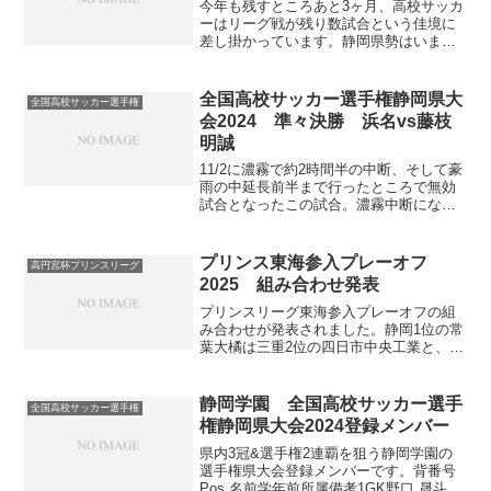
今年も残すところあと3ヶ月、高校サッカ
ーはリーグ戦が残り数試合という佳境に
差し掛かっています。静岡県勢はいまど
のような状況なのか、振り返ってみまし
た。プレミアリーグWEST高校年代日本
最高峰の大会であるプレミアリーグ。昨
全国高校サッカー選手権静岡県大
全国高校サッカー選手権
年は4チームが参加し...
会2024 準々決勝 浜名vs藤枝
明誠
11/2に濃霧で約2時間半の中断、そして豪
雨の中延長前半まで行ったところで無効
試合となったこの試合。濃霧中断になっ
た時点で帰りました元々予定されていた
準々決勝2試合が終わった後に再試合とな
りました。中一日でのかなりキツい状態
プリンス東海参入プレーオフ
高円宮杯プリンスリーグ
での一戦となりま...
2025 組み合わせ発表
プリンスリーグ東海参入プレーオフの組
み合わせが発表されました。静岡1位の常
葉大橘は三重2位の四日市中央工業と、静
岡2位の磐田東は岐阜1位の美濃加茂と対
戦します。各県リーグの結果は以下よ
り。三重以外は全日程消化済みです。静
静岡学園 全国高校サッカー選手
全国高校サッカー選手権
岡の結果は下記リンク...
権静岡県大会2024登録メンバー
県内3冠&選手権2連覇を狙う静岡学園の
選手権県大会登録メンバーです。背番号
Pos.名前学年前所属備考1GK野口 晟斗高