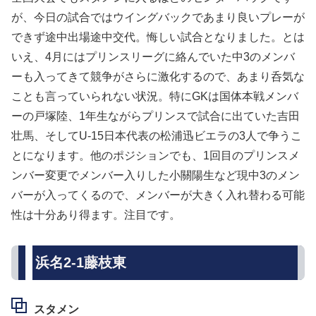
が、今日の試合ではウイングバックであまり良いプレーが
できず途中出場途中交代。悔しい試合となりました。とは
いえ、4月にはプリンスリーグに絡んでいた中3のメンバ
ーも入ってきて競争がさらに激化するので、あまり呑気な
ことも言っていられない状況。特にGKは国体本戦メンバ
ーの戸塚陸、1年生ながらプリンスで試合に出ていた吉田
壮馬、そしてU-15日本代表の松浦迅ビエラの3人で争うこ
とになります。他のポジションでも、1回目のプリンスメ
ンバー変更でメンバー入りした小關陽生など現中3のメン
バーが入ってくるので、メンバーが大きく入れ替わる可能
性は十分あり得ます。注目です。
浜名2-1藤枝東
スタメン