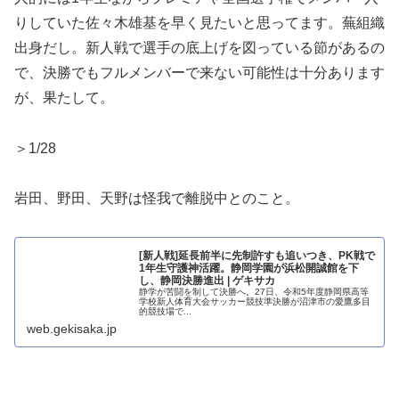
りしていた佐々木雄基を早く見たいと思ってます。蕪組織
出身だし。新人戦で選手の底上げを図っている節があるの
で、決勝でもフルメンバーで来ない可能性は十分あります
が、果たして。
＞1/28
岩田、野田、天野は怪我で離脱中とのこと。
[新人戦]延長前半に先制許すも追いつき、PK戦で
1年生守護神活躍。静岡学園が浜松開誠館を下
し、静岡決勝進出 | ゲキサカ
静学が苦闘を制して決勝へ。27日、令和5年度静岡県高等
学校新人体育大会サッカー競技準決勝が沼津市の愛鷹多目
的競技場で...
web.gekisaka.jp