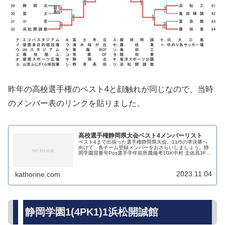
昨年の高校選手権のベスト4と顔触れが同じなので、当時
のメンバー表のリンクを貼りました。
高校選手権静岡県大会ベスト4メンバーリスト
ベスト4まで出揃った選手権静岡県大会。11/5の準決勝へ
向けて、各チーム登録メンバーをおさらいしましょう。静
岡学園背番号Pos選手学年前所属備考1GK中村 圭佑高3FC
東京むさしU-18日本代表、東京V内定2DF井口 晴斗高3大
阪東淀川FC...
2023.11.04
kathorine.com
静岡学園1(4PK1)1浜松開誠館