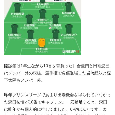
開誠館は1年生ながら10番を背負った川合亜門と田窪悠己
はメンバー外の模様。選手権で負傷退場した岩﨑総汰と森
下太陽もメンバー外。
昨年プリンスリーグであまり出場機会を得られていなかっ
た森田祐慎が10番でキャプテン。一応補足すると、森田
は昨年から個人的に推してました。いやほんとです。ま