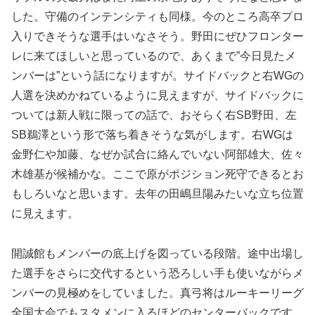
した。守備のインテンシティも同様。今のところ高卒プロ
入りできそうな選手はいなさそう。野田にぜひフロンター
レに来てほしいと思っているので、あくまで”今日見たメ
ンバーは”という話になりますが。サイドバックと右WGの
人選を決めかねているように見えますが、サイドバックに
ついては新人戦に限っての話で、おそらく右SB野田、左
SB鵜澤という形で落ち着きそうな気がします。右WGは
金野仁や加藤、なぜか試合に絡んでいない阿部雄大、佐々
木雄基が候補かな。ここで原がポジション死守できるとお
もしろいなと思います。去年の田嶋旦陽みたいな立ち位置
に見えます。
開誠館もメンバーの底上げを図っている段階。途中出場し
た選手をさらに交代するという恐ろしい手も使いながらメ
ンバーの見極めをしていました。真弓将はルーキーリーグ
全国大会でもスタメンに入るほどのセンターバックです