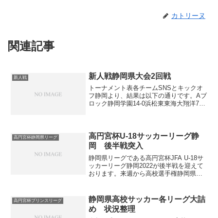
カトリーヌ
関連記事
新人戦静岡県大会2回戦
新人戦
トーナメント表各チームSNSとキックオ
フ静岡より、結果は以下の通りです。Aブ
ロック静岡学園14-0浜松東東海大翔洋7-1
静岡城北日大三島5-2島田工業常葉大橘2-
0袋井Bブロック藤枝明誠11-0桐陽清水桜
が丘2EX0加藤学園島田商業3-2浜...
高円宮杯U-18サッカーリーグ静
高円宮杯静岡県リーグ
岡 後半戦突入
静岡県リーグである高円宮杯JFA U-18サ
ッカーリーグ静岡2022が後半戦を迎えて
おります。来週から高校選手権静岡県大
会が開幕するので、一度状況を整理した
いと思います。
kathorine.hatenadiary.jp ※各チーム消化
静岡県高校サッカー各リーグ大詰
高円宮杯プリンスリーグ
試合数...
め 状況整理