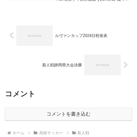
3大阪東淀川FC2DF関戸 海凪高3静岡学園
中国体選抜（2022）3DF岩田 琉唯高31FC
川越水上公園静岡ユース（202...
ルヴァンカップ2024日程発表
新人戦静岡県大会決勝
コメント
コメントを書き込む
ホーム
高校サッカー
新人戦