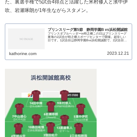
た、裏選手権で5試合4得点と活躍した米村修人と濱中伊
吹、岩瀬琢朗が1年生ながらスタメン。
プリンスリーグ第5節 静岡学園B vs浜松開誠館
プリンスダブルヘッダーin時之栖この日はプリンスリーグ
東海の2試合が時之栖スポーツセンターで開催。超珍しい
日です。1試合目は静岡学園Bvs浜松開誠館で、2試合目は
JFAアカデミー福島vs藤枝東です。2試合目の観戦記録はリ
ンクから。メンバー登...
2023.12.21
kathorine.com