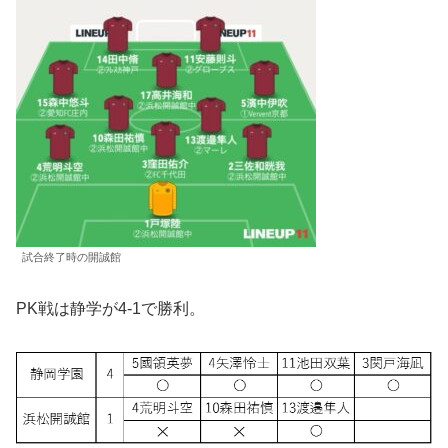
試合終了時の開誠館
PK戦は静学が4-1で勝利。