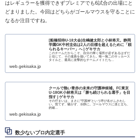
はレギュラーを獲得できずプレミアでも6試合の出場にと
どまりました。今回はどちらがゴールマウスを守ることに
なるか注目ですね。
[船橋招待U-18大会]生嶋健太郎と小林将天。静岡
学園GK中村圭佑は2人の目標を超えるために「頼
られるキーパー」へ | ゲキサカ
このチームだからこそ、自分の輝く場所が必ずあるはずだ
と信じて、その進路を描いてきた。唯一無二のサッカース
タイルと、最高に攻撃的なチームメイトたち...
web.gekisaka.jp
クールで熱い青赤の未来の守護神候補。FC東京
U-18GK小林将天は「勝ち続けられる選手」を目
指す | ゲキサカ
その佇まいは、まさに“守護神”という呼び名がふさわし
い。慌てず、騒がず、冷静に。ゴールマウスに凛と立ち、
的確...
web.gekisaka.jp
数少ないプロ内定選手