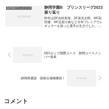
残留へ向けて絶対に負けられない相手で
す。試合記録スタメンGKは有竹拓海で、
静岡学園B プリンスリーグ2023
高円宮杯プリンスリーグ
4バックはDF松...
振り返り
昨年はDF吉村美海、DF泉光太郎、MF高
田優、MF志賀小政など今年プレミアでレ
ギュラーを張った選手が主力でした。し
かし、今年のプリンス序盤は3年生が主
体。そういう意味では、来年以降の静学
は大丈夫なのか？と不安がありました
が、登録メンバー変更...
SBSカップ国際ユース 静岡ユースメン
バー発表
静岡県選抜 国体出場権獲得！
コメント