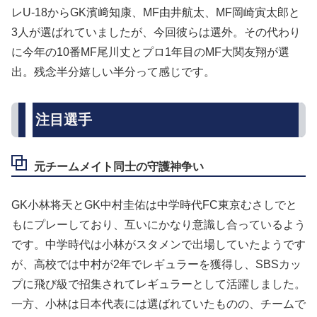
レU-18からGK濱﨑知康、MF由井航太、MF岡崎寅太郎と
3人が選ばれていましたが、今回彼らは選外。その代わり
に今年の10番MF尾川丈とプロ1年目のMF大関友翔が選
出。残念半分嬉しい半分って感じです。
注目選手
元チームメイト同士の守護神争い
GK小林将天とGK中村圭佑は中学時代FC東京むさしでと
もにプレーしており、互いにかなり意識し合っているよう
です。中学時代は小林がスタメンで出場していたようです
が、高校では中村が2年でレギュラーを獲得し、SBSカッ
プに飛び級で招集されてレギュラーとして活躍しました。
一方、小林は日本代表には選ばれていたものの、チームで