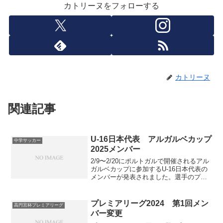
カトリーヌをフォローする
カトリーヌ
関連記事
U-16日本代表 アルガルベカップ
中学サッカー
2025メンバー
2/9〜2/20にポルトガルで開催されるアル
ガルベカップに参加するU-16日本代表の
メンバーが発表されました。選手のプロ
フィールはクラブ公式サイトとゲキサカ
から引用しています。プロフィール空白
の選手もいます。背番号Pos選手学年生
プレミアリーグ2024 第1回メン
高円宮杯プレミアリーグ
年月日身長...
バー変更