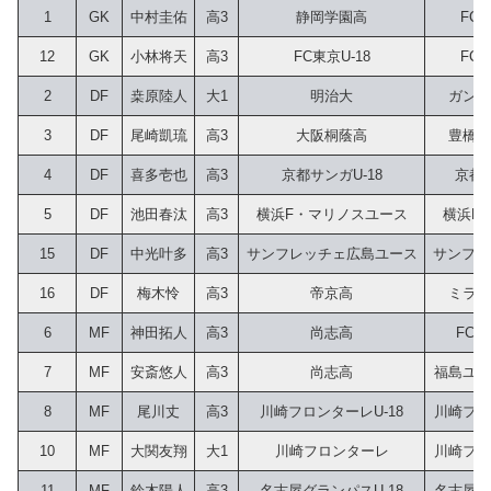
1
GK
中村圭佑
高3
静岡学園高
FC
12
GK
小林将天
高3
FC東京U-18
FC
2
DF
桒原陸人
大1
明治大
ガンバ
3
DF
尾崎凱琉
高3
大阪桐蔭高
豊橋デ
4
DF
喜多壱也
高3
京都サンガU-18
京都サ
5
DF
池田春汰
高3
横浜F・マリノスユース
横浜F
15
DF
中光叶多
高3
サンフレッチェ広島ユース
サンフレ
16
DF
梅木怜
高3
帝京高
ミラグ
6
MF
神田拓人
高3
尚志高
FC川
7
MF
安斎悠人
高3
尚志高
福島ユナ
8
MF
尾川丈
高3
川崎フロンターレU-18
川崎フロ
10
MF
大関友翔
大1
川崎フロンターレ
川崎フロ
11
MF
鈴木陽人
高3
名古屋グランパスU-18
名古屋グ