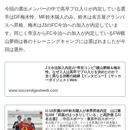
今回の選出メンバーの中で高卒プロ入りが内定している選
手はDF梅木怜、MF鈴木陽人のみ。鈴木は名古屋グランパ
スへ昇格、梅木はJ3のFC今治への加入が内定していま
す。同じく帝京からFC今治への加入が内定しているFW横
山夢樹は春のトレーニングキャンプには選ばれましたが今
回は選外。
J３今治加入内定の“帝京コンビ”横山夢樹＆梅木
怜。なぜ２人は高卒でプロ入りを決めたのか？
全く異なる決断の経緯【インタビュー】 | サッカ
ーダイジェストWeb
www.soccerdigestweb.com
U-18所属のMF鈴木陽人が来季昇格内定 山口素
弘GM「武器がはっきりしている」と高評価【J1
名古屋】：中日スポーツ・東京中日スポーツ
名古屋グランパスは１日、Ｕ―１８所属のＭＦ鈴木陽人
（１８）＝東海学園高３年＝の来季トップチーム昇格が内
定したと発表した。オンラインで行...