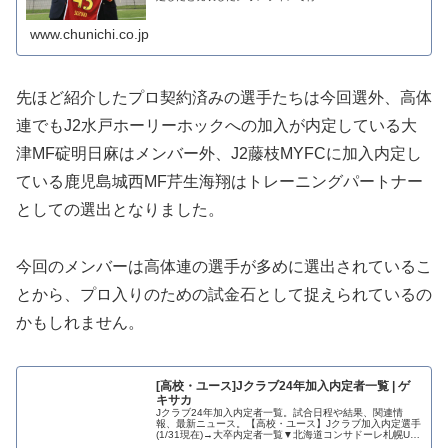
www.chunichi.co.jp
先ほど紹介したプロ契約済みの選手たちは今回選外、高体
連でもJ2水戸ホーリーホックへの加入が内定している大
津MF碇明日麻はメンバー外、J2藤枝MYFCに加入内定し
ている鹿児島城西MF芹生海翔はトレーニングパートナー
としての選出となりました。
今回のメンバーは高体連の選手が多めに選出されているこ
とから、プロ入りのための試金石として捉えられているの
かもしれません。
[高校・ユース]Jクラブ24年加入内定者一覧 | ゲ
キサカ
Jクラブ24年加入内定者一覧。試合日程や結果、関連情
報、最新ニュース。【高校・ユース】Jクラブ加入内定選手
(1/31現在)→大卒内定者一覧▼北海道コンサドーレ札幌U-
18FW出間思努(→札幌)▼モンテディ...