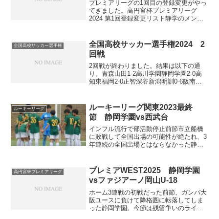
プレミアリーグの1回目の登録変更がやっ
てきました。高円宮杯プレミアリーグ
2024 第1回登録変更リスト静学のメンバ
ー変更は以下の通り。昨年は1回目の登録
変更で6人ものメンバー変更が行われ、追
加登録されたうちの2人が1年生でした
全国高校サッカー選手権2024 2
全国高校サッカー選手権
（MF山縣優翔...
回戦
2回戦が終わりました。結果は以下の通
り。青森山田1-2高川学園静岡学園2-0高
知東福岡2-0正智深谷新潟明訓0-6阪南大
高帝京大可児5-1大分鶴崎前橋育英
2(6PK5)2愛工大名電松山北1-0龍谷富山津
工業0-2堀越流経大柏5-0佐賀東札幌...
ルーキーリーグ関東2023最終
ルーキーリーグ
節 静岡学園vs西武台
インフル流行で部活動停止前節市立船橋
に敗戦して全国出場の可能性が絶たれ、3
年連続の全国出場とはならなかった静岡
学園。残り1節時点でまだ残留が決まって
おらず、今節の3位西武台戦は重要な一戦
となりました。そんな中、静学ではイン
プレミアWEST2025 静岡学園
高円宮杯プレミアリーグ
フルエンザが流行。...
vsファジアーノ岡山U-18
ホーム3連戦の初戦だった前節、ガンバ大
阪ユースに負けて降格圏に転落してしま
った静岡学園。今節は残留争いのライバ
ルであるファジアーノ岡山U-18が相手。