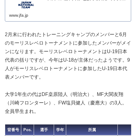
ッフ）アシスタントコーチ：藤島 崇之 ﾌｼﾞｼﾏ ﾀｶﾕｷ
（昌...
www.jfa.jp
2月末に行われたトレーニングキャンプのメンバーと6月
のモーリスレベロトーナメントに参加したメンバーがメイ
ンになります。モーリスレベロトーナメントはU-19日本
代表の括りですが、今年はU-18が主体だったようです。9
人がモーリスレベロトーナメントに参加したU-19日本代
表メンバーです。
大学1年生の代はDF桒原陸人（明治大）、MF大関友翔
（川崎フロンターレ）、FW塩貝健人（慶應大）の3人。
全員早生まれ。
背番号
Pos.
選手
学年
所属