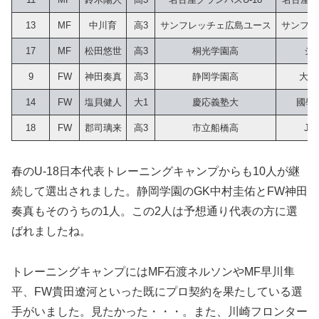
13
MF
中川育
高3
サンフレッチェ広島ユース
サンフレ
17
MF
松田悠世
高3
桐光学園高
シ
9
FW
神田奏真
高3
静岡学園高
大阪
14
FW
塩貝健人
大1
慶応義塾大
國學
18
FW
郡司璃来
高3
市立船橋高
JS
春のU-18日本代表トレーニングキャンプからも10人が継
続して選出されました。静岡学園のGK中村圭佑とFW神田
奏真もそのうちの1人。この2人は予想通り代表の方に選
ばれましたね。
トレーニングキャンプにはMF石渡ネルソンやMF早川隼
平、FW貴田遼河といった既にプロ契約を果たしている選
手がいました。見たかった・・・。また、川崎フロンター