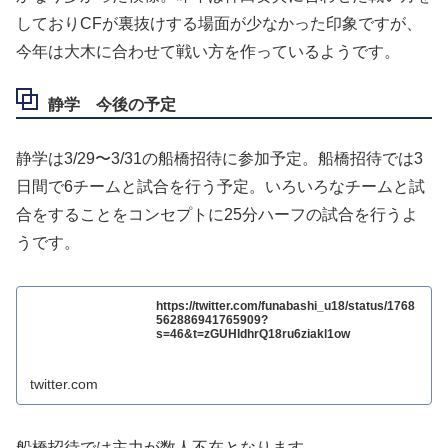
しておりCFが裏抜けする場面が少なかった印象ですが、
今年は大木に合わせて戦い方を作っているようです。
静学 今後の予定
静学は3/29〜3/31の船橋招待に参加予定。船橋招待では3
日間で6チームと試合を行う予定。いろいろなチームと試
合をすることをコンセプトに25分ハーフの試合を行うよ
うです。
https://twitter.com/funabashi_u18/status/1768
562886941765909?
s=46&t=zGUHldhrQ18ru6ziakl1ow
twitter.com
船橋招待では主力が数人不在となります。