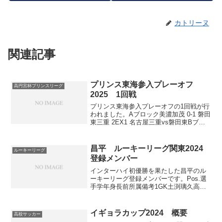
カトリーヌ
関連記事
プリンス東海参入プレーオフ
高円宮杯プリンスリーグ
2025 1回戦
プリンス東海参入プレーオフの1回戦が行
われました。Aブロック美濃加茂 0-1 磐田
東三重 2EX1 名古屋三重vs磐田東Bブロ
ック常葉大橘 1-2 四日市中央工業愛工大
名電 0(5PK3)0 FC岐阜U-18愛工大名電vs
四日市中央工業静岡...
昌平 ルーキーリーグ関東2024
ルーキーリーグ
登録メンバー
インターハイ初優勝を果たした昌平のル
ーキーリーグ登録メンバーです。Pos.選
手学年身長前所属備考1GK土渕璃久高
1196FC LAVIDAプレミア登録メンバー、
ナショナルトレセンU-14（2022）2GK服
部瑞希高1180ジェフ千葉U-15...
イギョラカップ2024 概要
高校サッカー