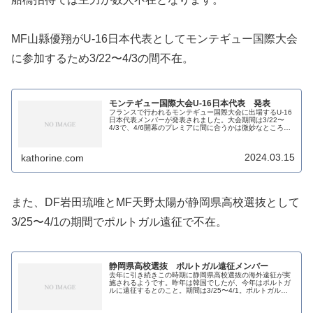
MF山縣優翔がU-16日本代表としてモンテギュー国際大会
に参加するため3/22〜4/3の間不在。
モンテギュー国際大会U-16日本代表 発表
フランスで行われるモンテギュー国際大会に出場するU-16
日本代表メンバーが発表されました。大会期間は3/22〜
4/3で、4/6開幕のプレミアに間に合うかは微妙なところ。
新高校1年生のメンバーが主体。一部の選手は既に高校で
の所属が判明していま...
2024.03.15
kathorine.com
また、DF岩田琉唯とMF天野太陽が静岡県高校選抜として
3/25〜4/1の期間でポルトガル遠征で不在。
静岡県高校選抜 ポルトガル遠征メンバー
去年に引き続きこの時期に静岡県高校選抜の海外遠征が実
施されるようです。昨年は韓国でしたが、今年はポルトガ
ルに遠征するとのこと。期間は3/25〜4/1。ポルトガルの
強豪ポルトやスポルティングの下部組織と試合をするよう
です。ヤングサッカーフェス...