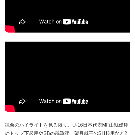
試合のハイライトを見る限り、U-16日本代表MF山縣優翔
のトップ下起用やSBの鵜澤浬、望月就王のSH起用など2