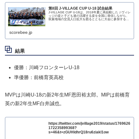
第8回 J-VILLAGE CUP U-18 試合結果
J-VILLAGE CUP U-18は、2018年夏に再始動したＪヴィレ
ッジの姿と子ども達の活躍する姿を全国に発信しながら、
双葉地域の交流人口拡大を図るとともに大会に参加する各
年代の子ども達へのサッカー競技の普及・育成・競技力向
上を図るべく...
scorebee.jp
結果
優勝：川崎フロンターレU-18
準優勝：前橋育英高校
MVPは川崎U-18の新2年生MF恩田裕太郎。MIPは前橋育
英の新2年生MF白井誠也。
https://twitter.com/jvillage2019/status/1769626
172235899368?
s=46&t=zGUHldhrQ18ru6ziakl1ow