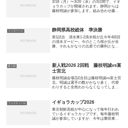
3/18（月）〜3/20（水）の3日間で、イギ
ョラカップが開催されます。静岡からは
藤枝明誠が参加します。組み合わせ藤枝
明誠は成立学園（東京1部）、三菱養和
SC（プリンス関東2部）、アルビレック
ス新潟U-18（プリンス北信越1部）、西日
本朝鮮...
静岡県高校総体 準決勝
インターハイ
第1試合 清水東1-2清水桜が丘今年4回目
の清水ダービー。今のところ桜が丘が全
勝、それもかなりの点差での勝利となっ
ています。清水東はこの大舞台で初勝利
を掴めるか。清水東は全校応援。試合前
から盛り上がりを見せていました。ビバ
◯高とか炎のファイ...
新人戦2026 2回戦 藤枝明誠vs富
新人戦
士宮北
藤枝明誠会場2試合目は藤枝明誠vs富士宮
北。明誠は選手の数がかなり多く、代替
わりすると全然わからなくなってしまう
ので楽しみ。試合記録記事スタメン明誠
は4-2-3-1。GKは末高拳斗、4バックはDF
小杉宇海、DF西野彪雅、DF乙黒太希、
イギョラカップ2026
フェスティバル
DF河...
東京朝鮮高校が中心になって毎年行われ
ているイギョラカップです。毎年藤枝明
誠が参加していますが、今年は磐田東も
参加するようで、個人的に注目度が上が
っています。出場30チーム中Jクラブが12