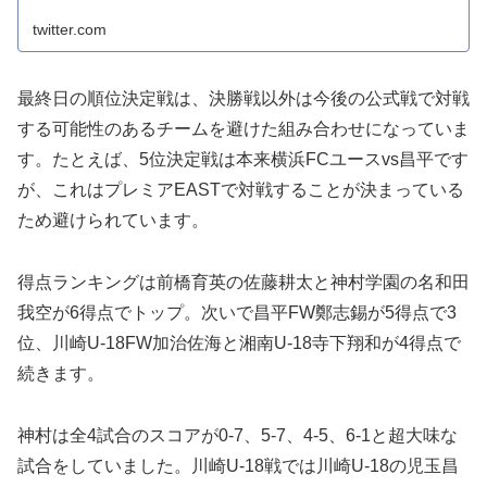
twitter.com
最終日の順位決定戦は、決勝戦以外は今後の公式戦で対戦
する可能性のあるチームを避けた組み合わせになっていま
す。たとえば、5位決定戦は本来横浜FCユースvs昌平です
が、これはプレミアEASTで対戦することが決まっている
ため避けられています。
得点ランキングは前橋育英の佐藤耕太と神村学園の名和田
我空が6得点でトップ。次いで昌平FW鄭志錫が5得点で3
位、川崎U-18FW加治佐海と湘南U-18寺下翔和が4得点で
続きます。
神村は全4試合のスコアが0-7、5-7、4-5、6-1と超大味な
試合をしていました。川崎U-18戦では川崎U-18の児玉昌