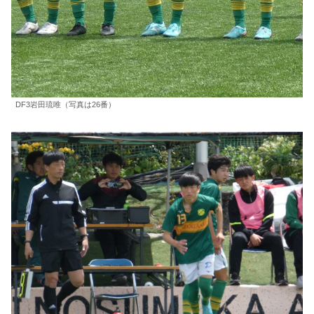
DF3岩田琉唯（写真は26番）