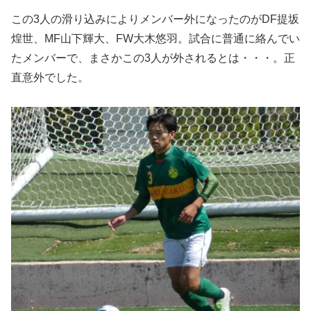
この3人の滑り込みによりメンバー外になったのがDF提坂
煌世、MF山下輝大、FW大木悠羽。試合に普通に絡んでい
たメンバーで、まさかこの3人が外されるとは・・・。正
直意外でした。