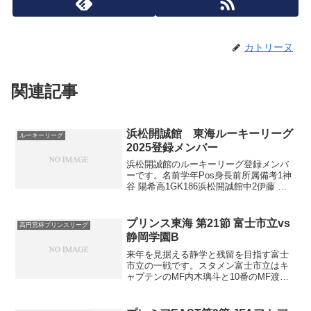
カトリーヌ
関連記事
浜松開誠館 東海ルーキーリーグ
ルーキーリーグ
2025登録メンバー
浜松開誠館のルーキーリーグ登録メンバ
ーです。名前学年Pos身長前所属備考1神
谷 陽希高1GK186浜松開誠館中2伊藤 冬
真高1GK179浜松開誠館中3鈴木 康太高
1GK174浜松開誠館中4板倉 琉一郎高1GK
柏レイソルAA長生5山田 拓磨高...
プリンス東海 第21節 富士市立vs
高円宮杯プリンスリーグ
静岡学園B
来年を見据える静学と残留を目指す富士
市立の一戦です。スタメン富士市立はキ
ャプテンのMF内木璃斗と10番のMF渡邉
奈那斗がベンチスタート。左WGの佐々木
英貴はプリンス7得点。DF高橋伊吹もDF
ながら4得点を挙げています。2年生はGK