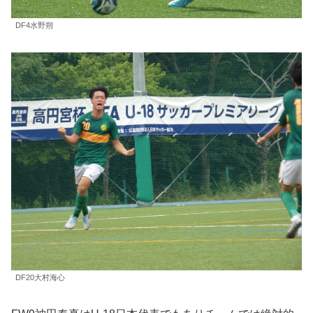
DF4水野朔
DF20大村海心