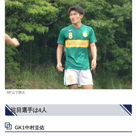
MF山下輝大
注目選手は4人
GK1中村圭佑