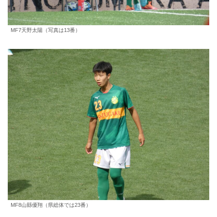
MF7天野太陽（写真は13番）
MF8山縣優翔（県総体では23番）