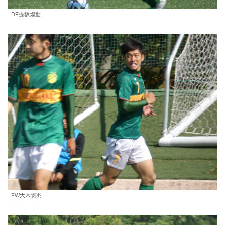
DF提坂煌世
FW大木悠羽