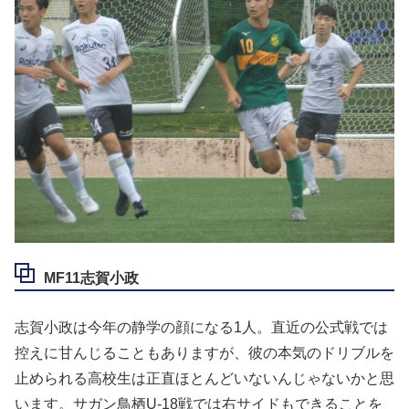
MF11志賀小政
志賀小政は今年の静学の顔になる1人。直近の公式戦では
控えに甘んじることもありますが、彼の本気のドリブルを
止められる高校生は正直ほとんどいないんじゃないかと思
います。サガン鳥栖U-18戦では右サイドもできることを