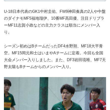
U-18日本代表のGK1中村圭佑、FW9神田奏真の2人や中盤
のダイナモMF5福地瑠伊、10番MF高田優、注目ドリブラ
ーMF11志賀小政などの主力クラスは順当にメンバー入
り。
シーズン初めはBチームだったDF4水野朔、MF18大平青
空、MF15岡元和士はいまやAチームに定着。今回も全国
大会メンバー入りしました。また、DF3岩田琉唯、MF7天
野太陽もBチームからのメンバー入り。