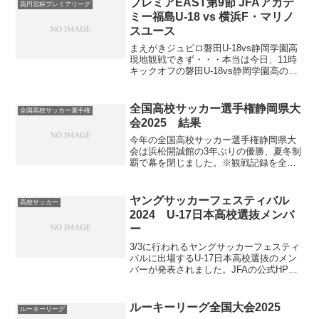
プレミアEAST第9節 JFAアカデ
高円宮杯プレミアリーグ
小笠原怜英...
ミー福島U-18 vs 横浜F・マリノ
スユース
まえがきジュビロ磐田U-18vs静岡学園高
現地観戦できず・・・本当は今日、11時
キックオフの磐田U-18vs静岡学園高の試
合を見に行くつもりだったのですが、
6/13(月)12時からの観戦権争奪戦に負け、
行くのを断念しました。先着400人。2...
全国高校サッカー選手権静岡県大
全国高校サッカー選手権
会2025 結果
今年の全国高校サッカー選手権静岡県大
会は浜松開誠館の3年ぶりの優勝、夏冬制
覇で幕を閉じました。※観戦記録を全然
書いていませんが、そのうちしれっとア
ップすると思います。しなかったらごめ
んなさい。大会ベストイレブンは以下の
ヤングサッカーフェスティバル
高校サッカー
通り。Pos名前学年所...
2024 U-17日本高校選抜メンバ
ー
3/3に行われるヤングサッカーフェスティ
バルに出場するU-17日本高校選抜のメン
バーが発表されました。JFAの公式HPで
15時頃に発表され、19時頃ヤングサッカ
ーフェスティバルのHPに静岡県ユース選
抜のメンバーと一緒に掲載されました。
ルーキーリーグ全国大会2025
ルーキーリーグ
毎年の...