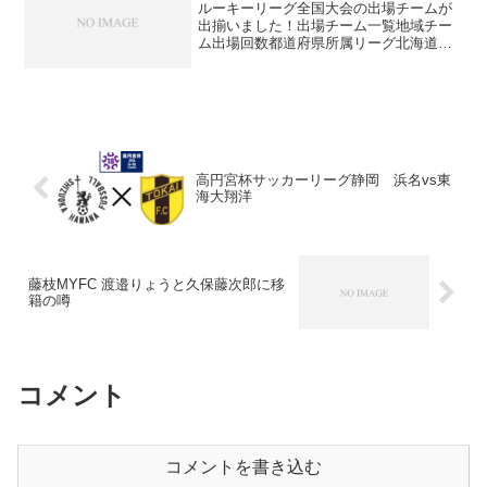
ルーキーリーグ全国大会の出場チームが
出揃いました！出場チーム一覧地域チー
ム出場回数都道府県所属リーグ北海道旭
川実業2年連続5回目北海道プリンス北海
道東北①尚志5年連続7回目福島プリンス
東北東北②聖和学園2年振り4回目宮城プ
リンス東北関東①日...
高円宮杯サッカーリーグ静岡 浜名vs東
海大翔洋
藤枝MYFC 渡邉りょうと久保藤次郎に移
籍の噂
コメント
コメントを書き込む