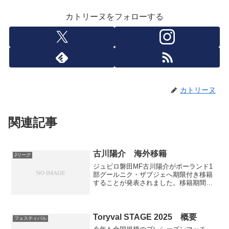
カトリーヌをフォローする
カトリーヌ
関連記事
古川陽介 海外移籍
Jリーグ
ジュビロ磐田MF古川陽介がポーランド1
部グールニク・ザブジェへ期限付き移籍
することが発表されました。移籍期間は
2025年6月30日まで。なかなか勝ち星を
重ねられない中でチームを離れることに
対して、すごく申し訳ない気持ちでいっ
ぱいです。ただ同...
Toryval STAGE 2025 概要
フェスティバル