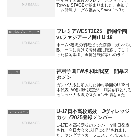
今年も全国規模のプレシーズンマッチ、
Toryval STAGEが始まりました。参加チ
ーム所属リーグを鑑みてStage 1〜3まで
の3つのカテゴリーにグループ分けしてリ
ーグ戦を開催。Stage 1に藤枝東と浜松開
誠館、Stage 3に清水東と...
プレミアWEST2025 静岡学園
高円宮杯プレミアリーグ
vsファジアーノ岡山U-18
ホーム3連戦の初戦だった前節、ガンバ大
阪ユースに負けて降格圏に転落してしま
った静岡学園。今節は残留争いのライバ
ルであるファジアーノ岡山U-18が相手。
残留へ向けて絶対に負けられない相手で
す。試合記録スタメンGKは有竹拓海で、
神村学園FW名和田我空 開幕ス
Jリーグ
4バックはDF松...
タメン！
ガンバ大阪に加入した神村学園のU-18日
本代表FW名和田我空が、J1開幕戦となる
セレッソ大阪戦でスタメン出場を果たし
ました！ガンバ大阪で高卒ルーキーが開
幕スタメンになるのはMF福田湧矢以来7
年ぶりとのこと。J1開幕戦、金J、大阪ダ
U-17日本高校選抜 Jヴィレッジ
フェスティバル
ービー、こ...
カップ2025登録メンバー
U-17日本高校選抜のメンバーが昨日発表
され、今日大会公式HPに公開されまし
た。ヤングサッカーフェスティバルの時