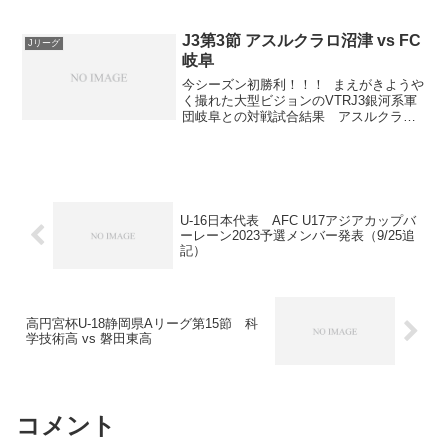
のメンバーは以下より。ヤングサッカー
フェスティバルから1人減った22人が登録
されています。MF篠塚怜音（静岡学園）
J3第3節 アスルクラロ沼津 vs FC
Jリーグ
とMF山﨑絢心...
岐阜
今シーズン初勝利！！！ まえがきようや
く撮れた大型ビジョンのVTRJ3銀河系軍
団岐阜との対戦試合結果 アスルクラロ
沼津 2-0 FC岐阜スタメンスタッツ得点者
交代ハイライト開幕2試合無得点6失点の
アスルが複数得点クリーンシートで岐阜
に勝利...
U-16日本代表 AFC U17アジアカップバ
ーレーン2023予選メンバー発表（9/25追
記）
高円宮杯U-18静岡県Aリーグ第15節 科
学技術高 vs 磐田東高
コメント