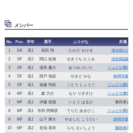
メンバー
No.
Pos.
学年
選手
ふりがな
所属
1
GK
高1
高田 翔
たかだ かける
清水桜が丘
2
DF
高2
関口 拓海
せきぐち たくみ
浜松開誠館
3
DF
高1
渥美 慶大
あつみ けいた
ジュビロ磐田U-
4
DF
高1
関戸 海凪
せきど かな
静岡学園
高
5
DF
高1
後藤 翔吾
ごとう しょうご
ジュビロ磐田U-
6
MF
高1
森 力介
もり りきすけ
ジュビロ磐田U-
7
MF
高1
伊藤 悠陽
いとう はるひ
磐田東高
8
MF
高1
寺田 阿輝彦
てらだ あきひこ
ジュビロ磐田U-
9
MF
高1
山下 輝大
やました こうだい
静岡学園
高
10
MF
高2
良知 英祥
らち えいしょう
藤枝東
高