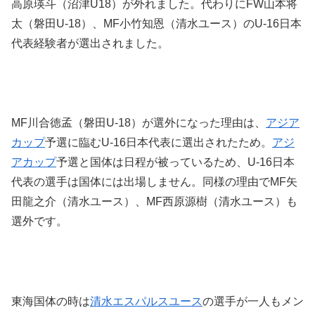
高原瑛斗（沼津U18）が外れました。代わりにFW山本将
太（磐田U-18）、MF小竹知恩（清水ユース）のU-16日本
代表経験者が選出されました。
MF川合徳孟（磐田U-18）が選外になった理由は、
アジア
カップ
予選に臨むU-16日本代表に選出されたため。
アジ
アカップ
予選と国体は日程が被っているため、U-16日本
代表の選手は国体には出場しません。同様の理由でMF矢
田龍之介（清水ユース）、MF西原源樹（清水ユース）も
選外です。
東海国体の時は
清水エスパルスユース
の選手が一人もメン