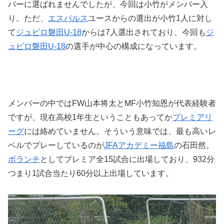
バーに選ばれませんでしたが、今回は小竹がメンバー入
り。ただ、
エスパルス
ユースからの選出が小竹1人に対し
て
ジュビロ磐田U-18
からは7人選出されており、今回も
ジ
ュビロ磐田U-18
の選手が中心の構成になっています。
メンバーの中ではFW山本将太とMF小竹知恩が代表経験者
ですが、現在高校1年生ということもあってか
プレミアリ
ーグ
には絡めていません。そういう意味では、最も高いレ
ベルでプレーしているのが
JFAアカデミー福島
の石田然。
ボランチ
としてプレミア全15試合に出場しており、932分
つまり1試合当たり60分以上出場しています。