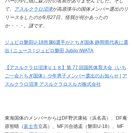
バーの中に既に森力介の名前がありませんでした。そし
て、
アスルクラロ沼津
が高原瑛斗の国体メンバー選出のリ
リースをしたのが9月27日。怪我が何かあったの
か・・・。謎です。
ジュビロ磐田U-18所属6選手がとちぎ国体 静岡県代表に選
出 | ニュース | ジュビロ磐田 Jubilo IWATA
【アスルクラロ沼津Ｕ１８】第 77 回国民体育大会（いち
ご一会とちぎ国体）少年男子メンバー選出のお知らせ | ア
スルクラロ沼津 アスルクラロスルガ株式会社
東海国体のメンバーからはDF野沢康祐（浜名高）、DF庵
原智晴（
富士市
立高）、MF川合徳孟（磐田U-18）、MF