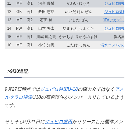
11
MF
高1
河合 優希
かわい ゆうき
ジュビロ磐田U-
12
GK
高1
飯田 恵然
いいだ けいぜん
ジュビロ磐田U-
13
MF
高2
石田 然
いしだ ぜん
JFAアカデミ
14
FW
高1
山本 将太
やまもと しょうた
ジュビロ磐田U-
15
MF
高1
川嶋 琉之亮
かわしま りゅうのすけ
浜名高
16
MF
高1
小竹 知恩
こたけ しおん
清水エスパルス
>9/30追記
9月27日時点では
ジュビロ磐田U-18
の森力介ではなく
アス
ルクラロ沼津
U18の高原瑛斗がメンバー入りしているよう
です。
そもそも9月21日に
ジュビロ磐田
がリリースした国体メン