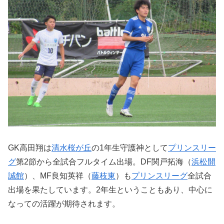
GK高田翔は
清水桜が丘
の1年生守護神として
プリンスリー
グ
第2節から全試合フルタイム出場。DF関戸拓海（
浜松開
誠館
）、MF良知英祥（
藤枝東
）も
プリンスリーグ
全試合
出場を果たしています。2年生ということもあり、中心に
なっての活躍が期待されます。