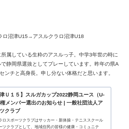
ロ沼津U15→アスルクラロ沼津U18
に所属している生粋のアスルっ子。中学3年世の時に
ルで静岡県選抜としてプレーしています。昨年の県A
7センチと高身長。申し分ない体格だと思います。
津Ｕ１５】スルガカップ2022静岡ユース（U-
権メンバー選出のお知らせ | 一般社団法人ア
ツクラブ
ラロスポーツクラブはサッカー・新体操・テニススクール
ーツクラブとして、地域住民の皆様の健康・コミュニテ