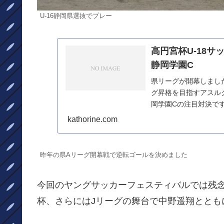
U-16静岡県選抜でプレー
高円宮杯U-18サ
静岡学園C
県リーグが開幕しまし
グ昇格を目指すアスル
岡学園Cの注目対決です
でJ3の試合があ...
kathorine.com
昨年の県Aリーグ開幕戦で逆転ゴールを決めました
今回のヤングサッカーフェスティバルでは残念
杯、さらにはJリーグの舞台で中野遥翔ととも