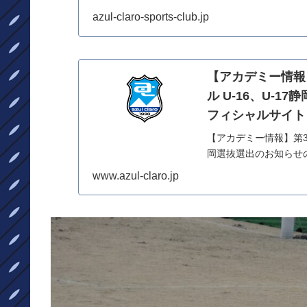
ィ・仲間づくりをサポ
azul-claro-sports-club.jp
【アカデミー情報
ル U-16、U-1
フィシャルサイト
【アカデミー情報】第3
岡選抜選出のお知らせ
ームと選手の紹介やス
www.azul-claro.jp
ケット情報、...