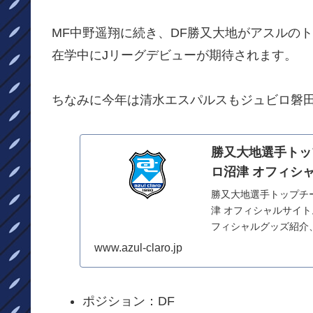
MF中野遥翔に続き、DF勝又大地がアスルの
在学中にJリーグデビューが期待されます。
ちなみに今年は清水エスパルスもジュビロ磐田
勝又大地選手トッ
ロ沼津 オフィシ
勝又大地選手トップチ
津 オフィシャルサイ
フィシャルグッズ紹介
www.azul-claro.jp
ポジション：DF