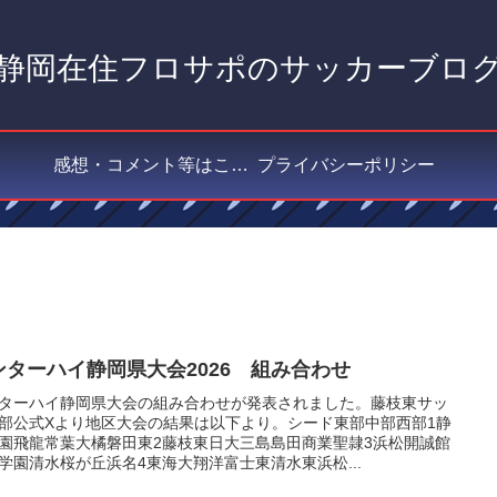
静岡在住フロサポのサッカーブロ
感想・コメント等はこちら
プライバシーポリシー
ンターハイ静岡県大会2026 組み合わせ
ターハイ静岡県大会の組み合わせが発表されました。藤枝東サッ
部公式Xより地区大会の結果は以下より。シード東部中部西部1静
園飛龍常葉大橘磐田東2藤枝東日大三島島田商業聖隷3浜松開誠館
学園清水桜が丘浜名4東海大翔洋富士東清水東浜松...