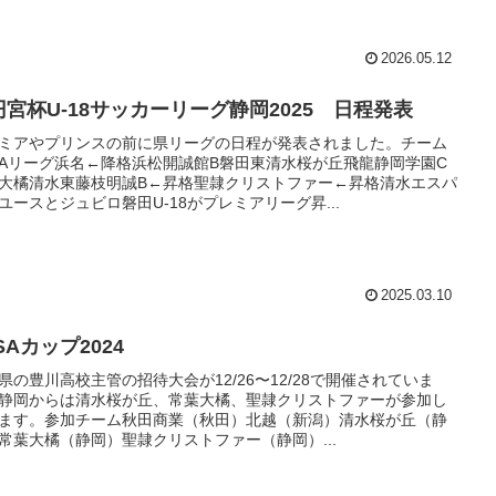
2026.05.12
円宮杯U-18サッカーリーグ静岡2025 日程発表
ミアやプリンスの前に県リーグの日程が発表されました。チーム
Aリーグ浜名←降格浜松開誠館B磐田東清水桜が丘飛龍静岡学園C
大橘清水東藤枝明誠B←昇格聖隷クリストファー←昇格清水エスパ
ユースとジュビロ磐田U-18がプレミアリーグ昇...
2025.03.10
SAカップ2024
県の豊川高校主管の招待大会が12/26〜12/28で開催されていま
静岡からは清水桜が丘、常葉大橘、聖隷クリストファーが参加し
ます。参加チーム秋田商業（秋田）北越（新潟）清水桜が丘（静
常葉大橘（静岡）聖隷クリストファー（静岡）...