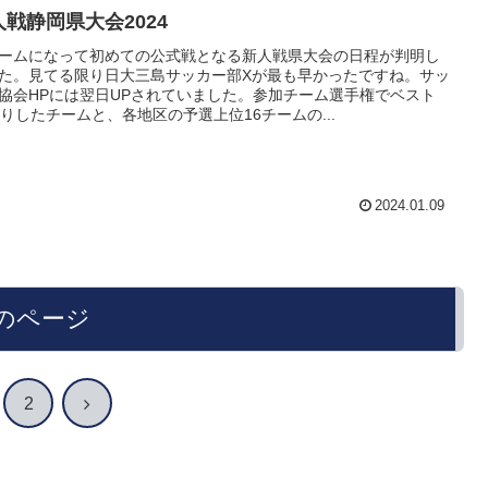
人戦静岡県大会2024
ームになって初めての公式戦となる新人戦県大会の日程が判明し
た。見てる限り日大三島サッカー部Xが最も早かったですね。サッ
協会HPには翌日UPされていました。参加チーム選手権でベスト
入りしたチームと、各地区の予選上位16チームの...
2024.01.09
のページ
次
2
へ