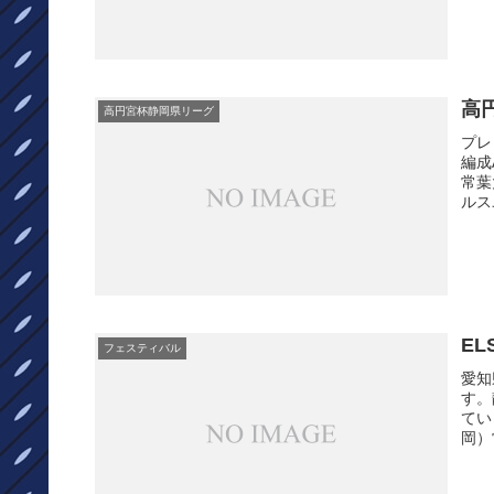
高
高円宮杯静岡県リーグ
プレ
編成
常葉
ルス
EL
フェスティバル
愛知
す。
てい
岡）