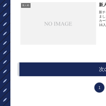
新
新人戦
新チ
まし
カー
16
次
1