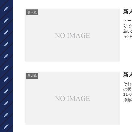
新
新人戦
トー
りで
島5
丘2
新
新人戦
それ
の状
11
原藤