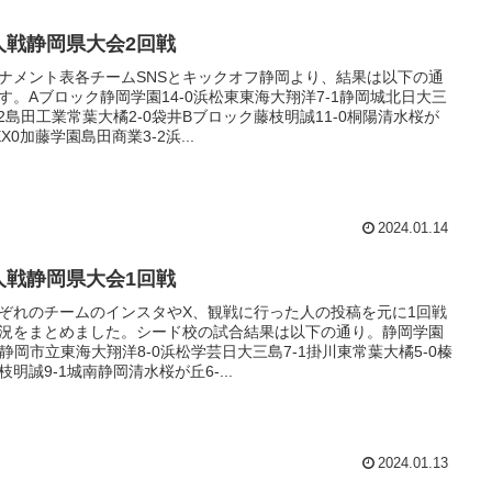
人戦静岡県大会2回戦
ナメント表各チームSNSとキックオフ静岡より、結果は以下の通
す。Aブロック静岡学園14-0浜松東東海大翔洋7-1静岡城北日大三
-2島田工業常葉大橘2-0袋井Bブロック藤枝明誠11-0桐陽清水桜が
EX0加藤学園島田商業3-2浜...
2024.01.14
人戦静岡県大会1回戦
ぞれのチームのインスタやX、観戦に行った人の投稿を元に1回戦
況をまとめました。シード校の試合結果は以下の通り。静岡学園
-0静岡市立東海大翔洋8-0浜松学芸日大三島7-1掛川東常葉大橘5-0榛
枝明誠9-1城南静岡清水桜が丘6-...
2024.01.13