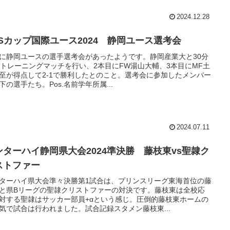
2024.12.28
BSカップ国際ユース2024 静岡ユース選考会
10に静岡ユースの選手選考会があったようです。静岡産業大と30分
本トレーニングマッチを行い、2本目にFW湯山大輔、3本目にMF土
至が得点して2-1で勝利したとのこと。選考会に参加したメンバー
下の選手たち。Pos.名前学年所属...
2024.07.11
ンターハイ静岡県大会2024準決勝 藤枝東vs聖隷ク
ストファー
ターハイ県大会準々決勝第1試合は、プリンスリーグ東海首位の藤
と県Bリーグの聖隷クリストファーの対決です。藤枝東は全校応
対する聖隷はサッカー部員+αという感じ。圧倒的藤枝東ホームの
気で試合は行われました。試合記録スタメン藤枝東...