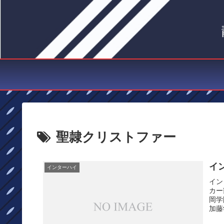
聖隷クリストファー
イ
インターハイ
イン
カー
岡学
加藤