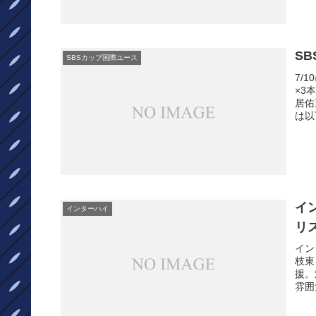
S
SBSカップ国際ユース
7/
×3
居佑
は以
イ
インターハイ
リ
イン
枝東
援。
雰囲