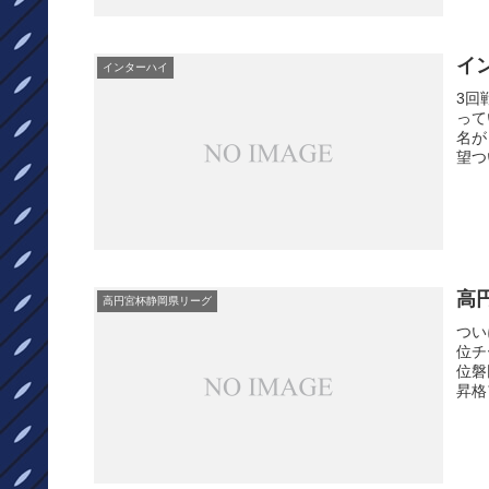
イ
インターハイ
3回
って
名が
望つ
高
高円宮杯静岡県リーグ
つい
位チ
位磐
昇格