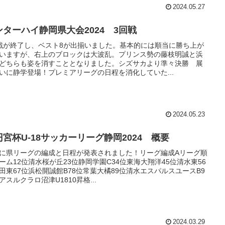
2024.05.27
ンターハイ静岡県大会2024 3回戦
戦が終了し、ベスト8が出揃いました。基本的には順当に勝ち上が
いますが、右上のブロックは大波乱。プリンス勢の藤枝明誠と浜
どちらも姿を消すこととなりました。シズサカより準々決勝 展
いに静学登場！プレミアリーグの日程を消化していた...
2024.05.23
円宮杯U-18サッカーリーグ静岡2024 概要
に県リーグの編成と日程が発表されました！リーグ編成Aリーグ順
ーム12位清水桜が丘23位静岡学園C34位東海大翔洋45位清水東56
田東67位浜松開誠館B78位常葉大橘89位清水エスパルスユースB9
アスルクラロ沼津U1810昇格...
2024.03.29