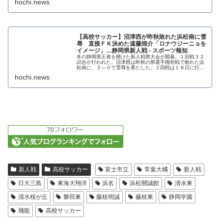
hochi.news
【高校サッカー】沼津西が昨秋敗れた浜松南に雪
辱 直接ＦＫ決めた遠藤煌介「ロナウジーニョを
イメージ」…静岡県新人戦 - スポーツ報知
冬の静岡県王者を懸けた新人戦県大会が開幕。１回戦３２
試合が行われた。沼津西は昨秋の県選手権初戦で敗れた浜
松南に、２―０で雪辱を果たした。２回戦は１８日に行わ
れる。
hochi.news
新人戦
高校サッカー
富士市立
常葉大橘
新人戦
日大三島
東海大翔洋
浜名
浜松開誠館
清水東
清水桜が丘
磐田東
藤枝明誠
藤枝東
静岡学園
飛龍
高校サッカー