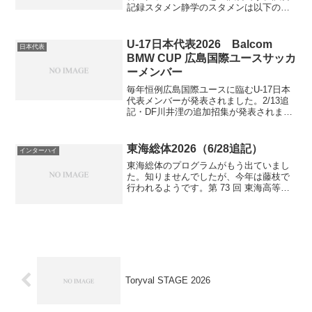
記録スタメン静学のスタメンは以下の通
り。GKは有竹拓海、4バックは松井翼、
吉田俐軌、筒井龍之介、加藤薫でここ数
試合同じ。ダブルボランチはMF四海星南
U-17日本代表2026 Balcom
日本代表
とMF杉田和心...
BMW CUP 広島国際ユースサッカ
ーメンバー
毎年恒例広島国際ユースに臨むU-17日本
代表メンバーが発表されました。2/13追
記・DF川井浬の追加招集が発表されまし
た。・背番号が発表されました。Pos選
手学年生年月日身長体重2種所属3種所属
備考1GK大下 幸誠高12009/8/7184...
東海総体2026（6/28追記）
インターハイ
東海総体のプログラムがもう出ていまし
た。知りませんでしたが、今年は藤枝で
行われるようです。第 73 回 東海高等学
校総合体育大会サッカー競技出場チーム
静岡静岡学園（プリンス東海）浜松開誠
館（プリンス東海）愛知豊川（愛知県1
部）東邦（愛知県1...
Toryval STAGE 2026