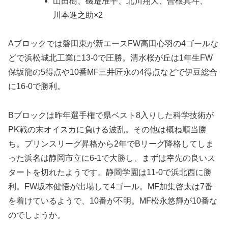
山田樹、磯邉准平、北川翔大、曽根真斗、
川本進之助×2
Aブロックでは磐田東が新エースFW高田心羽の4ゴールな
どで浜松城北工業に13-0で圧勝。清水桜が丘は1年生FW
保坂龍の5得点や10番MF三井匠永の4得点などで伊豆総合
に16-0で勝利。
Bブロックは昨年選手権で県ベスト8入りした科学技術が
PK戦の末オイスカに負ける波乱。その他は概ね順当勝
ち。プリンスリーグ昇格から2年でBリーグ降格してしま
った浜名は静岡市立に6-1で大勝し、まずは幸先の良いス
タートを切れたようです。静岡学園は11-0で浜北西に勝
利。FW坂本健悟が出場して4ゴール。MF加集啓太は7番
を着けているようで、10番が不明。MF松永悠輝が10番な
のでしょうか。