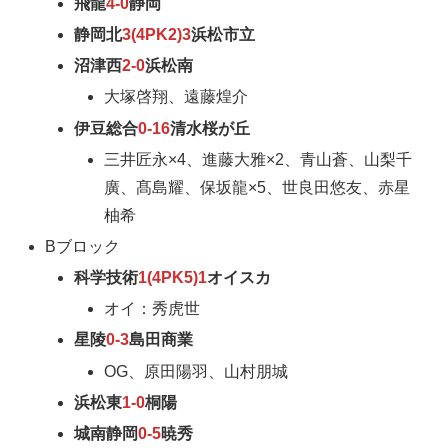
飛龍
4-0
静岡
静岡北
3(4PK2)3
浜松市立
沼津西
2-0
浜松南
大塚啓翔、遠藤煌介
伊豆総合
0-16
清水桜が丘
三井匠永×4、進藤大雅×2、青山蒼、山梨千
廣、髙島耀、保坂龍×5、世良田悠友、赤星
柚希
Bブロック
科学技術
1(4PK5)1
オイスカ
オイ：秀虎世
星陵
0-3
島田商業
OG、原田陽羽、山村朋城
浜松東
1-0
桐陽
城南静岡
0-5
暁秀