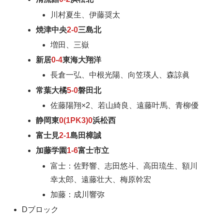
川村夏生、伊藤奨太
焼津中央
2-0
三島北
増田、三嶽
新居
0-4
東海大翔洋
長倉一弘、中根光陽、向笠瑛人、森諒眞
常葉大橘
5-0
磐田北
佐藤陽翔×2、若山綺良、遠藤叶馬、青柳優
静岡東
0(1PK3)0
浜松西
富士見
2-1
島田樟誠
加藤学園
1-6
富士市立
富士：佐野響、志田悠斗、高田琉生、額川
幸太郎、遠藤壮大、梅原幹宏
加藤：成川響弥
Dブロック