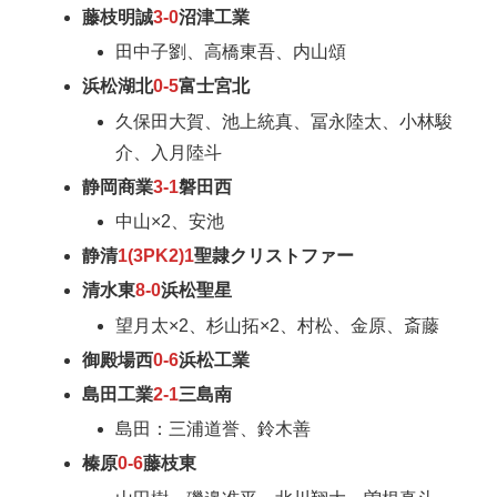
藤枝明誠
3-0
沼津工業
田中子劉、高橋東吾、内山頌
浜松湖北
0-5
富士宮北
久保田大賀、池上統真、冨永陸太、小林駿
介、入月陸斗
静岡商業
3-1
磐田西
中山×2、安池
静清
1(3PK2)1
聖隷クリストファー
清水東
8-0
浜松聖星
望月太×2、杉山拓×2、村松、金原、斎藤
御殿場西
0-6
浜松工業
島田工業
2-1
三島南
島田：三浦道誉、鈴木善
榛原
0-6
藤枝東