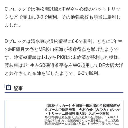
Cブロックでは浜松開誠館がFW今村心優のハットトリッ
クなどで韮山に9-0で勝利。その他強豪校も順当に勝利し
ました。
Dブロックは清水東が浜松聖星に8-0で勝利。ともに1年生
のMF望月太壱とMF杉山拓海が複数得点を挙げたようで
す。静清vs聖隷は1-1からPK戦の末静清が勝利した模様。
藤枝東は1年生左SB磯邉准平を左WG起用してDF大橋大洋
と共存させた布陣を試したようで、6-0で勝利。
記事
【高校サッカー】全国選手権出場の浜松開誠館が
９ゴールで快勝発進 今村心優（みひろ）がハッ
トトリック…静岡県新人戦 - スポーツ報知
冬の静岡県王者を懸けた新人戦県大会が開幕。１回戦３２
試合が行われた。全国高校サッカー選手権に出場した浜松
開誠館の新チームは韮山と対戦。ＦＷ今村心優（みひろ、
２年）の３得点などで９―０と大勝した。沼津