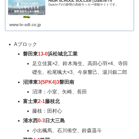
HIGH SCHOOL SOCCER | Daiichi-TV
Daiichi-TVの静岡の高校サッカー情報サイトです。
www.tv-sdt.co.jp
Aブロック
磐田東
13-0
浜松城北工業
足立佳翼×2、鈴木海生、高田心羽×4、寺田
礎生、松尾颯大×3、今泉響己、湯川銀二郎
沼津東
3(5PK4)3
磐田南
沼津：小室、矢崎、長田
富士東
2-1
藤枝北
藤枝：田村心
清水西
0-3
日大三島
小出楓馬、石川侑空、鈴森遥斗