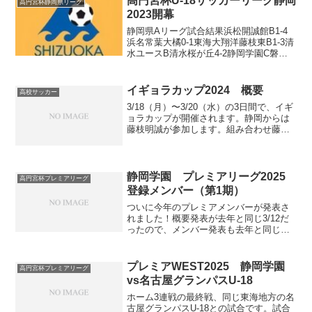
高円宮杯U-18サッカーリーグ静岡
高円宮杯静岡県リーグ
2023開幕
静岡県Aリーグ試合結果浜松開誠館B1-4
浜名常葉大橘0-1東海大翔洋藤枝東B1-3清
水ユースB清水桜が丘4-2静岡学園C磐田
東1-4清水東正直、開幕戦の結果は予想外
な部分がありました。まず、昇格組の東
海大翔洋がプリンスから降格した常葉大
イギョラカップ2024 概要
高校サッカー
橘に...
3/18（月）〜3/20（水）の3日間で、イギ
ョラカップが開催されます。静岡からは
藤枝明誠が参加します。組み合わせ藤枝
明誠は成立学園（東京1部）、三菱養和
SC（プリンス関東2部）、アルビレック
ス新潟U-18（プリンス北信越1部）、西日
本朝鮮...
静岡学園 プレミアリーグ2025
高円宮杯プレミアリーグ
登録メンバー（第1期）
ついに今年のプレミアメンバーが発表さ
れました！概要発表が去年と同じ3/12だ
ったので、メンバー発表も去年と同じ
3/25だと予想していましたが外しまし
た。メンバーは以下の30人。Jスポーツの
HPで選手の身長・体重などのプロフィー
プレミアWEST2025 静岡学園
高円宮杯プレミアリーグ
ルも発表される...
vs名古屋グランパスU-18
ホーム3連戦の最終戦、同じ東海地方の名
古屋グランパスU-18との試合です。試合