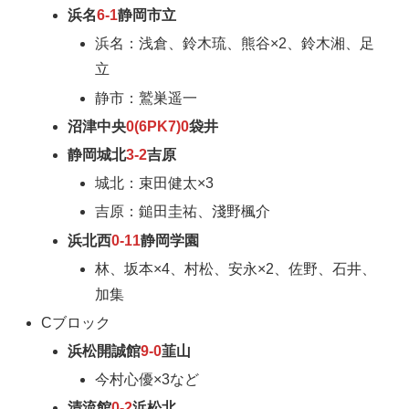
浜名
6-1
静岡市立
浜名：浅倉、鈴木琉、熊谷×2、鈴木湘、足
立
静市：鷲巣遥一
沼津中央
0(6PK7)0
袋井
静岡城北
3-2
吉原
城北：束田健太×3
吉原：鎚田圭祐、淺野楓介
浜北西
0-11
静岡学園
林、坂本×4、村松、安永×2、佐野、石井、
加集
Cブロック
浜松開誠館
9-0
韮山
今村心優×3など
清流館
0-2
浜松北