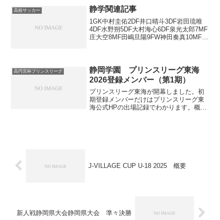
2を積めば優勝確定。プレミアプレーオフ
静学関連記事
高校サッカー
出場権残り1枠は同...
1GK中村圭佑2DF井口晴斗3DF岩田琉唯
4DF水野朔5DF大村海心6DF泉光太郎7MF
庄大空8MF田嶋旦陽9FW神田奏真10MF高
田優11MF志賀小政12MF岩本耀太13DF野
田裕人14MF森崎澄晴15MF宮嵜隆之介
16DF吉村美海17G...
静岡学園 プリンスリーグ東海
高円宮杯プリンスリーグ
2026登録メンバー（第1期）
プリンスリーグ東海が開幕しました。初
期登録メンバーだけはプリンスリーグ東
海公式HPの出場記録でわかります。概ね
背番号順で並んでいますが、たまに違う
時があるので念のため公式記録で判明し
ている分だけ背番号は記載しています。
背番号Pos選手名学年...
J-VILLAGE CUP U-18 2025 概要
新人戦静岡県大会静岡県大会 準々決勝