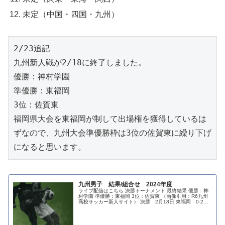
未定（中国・四国・九州）
2/23追記
九州新人戦が2/18に終了しました。
優勝：神村学園
準優勝：東福岡
3位：佐賀東
福岡県大会を東福岡が制して出場権を獲得しているは
ずなので、九州大会準優勝枠は3位の佐賀東に繰り下げ
になると思います。
九州男子 結果/組合せ 2024年度
ライブ配信はこちら 決勝トーナメント 最終結果 優勝：神
村学園 準優勝：東福岡 3位：佐賀東 （画像引用：R6九州
高校サッカー新人サイト） 決勝 2月18日 東福岡 0-2
神村学園 3位決定戦 2月18日 佐賀東 2-1 日章学園 準
決勝...