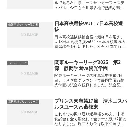
ルである石川県ユースサッカーフェステ
ィバル。今年も石川県各地で熱戦が繰り
広げられています。この大会のトップカ
テゴリーである和倉ユースはテレビ金沢
が試合を配信しています。マジで大きい
日本高校選抜vsU-17日本高校選
全国高校サッカー選手権
大会です。参加チーム（静...
抜
日本高校選抜候補合宿は最終日を迎え、
U-18日本高校選抜vsU-17日本高校選抜の
練習試合を行いました。25分×4本で行
い、U-18日本高校選抜が4-0で勝利してい
ます。上記記事を参考に各試合でのメン
バーおよびフォーメーションを並べてみ
関東ルーキーリーグ2025 第2
ルーキーリーグ
まし...
節 静岡学園vs桐光学園
関東ルーキーリーグの開幕集中開催2日
目。うさぎ島グラウンドで静岡学園vs桐
光学園の試合を観戦しました。試合記録
そのうちゲキサカや公式カメラマンの投
稿などで選手の名前が判明すると思うの
で、判明次第追記します。スタメン交代
プリンス東海第17節 清水エスパ
高円宮杯プリンスリーグ
HT：47→42、33...
ルスユースvs藤枝東
これまでの振り返り選手権を終え、未消
化試合も全て消化して全チーム残り2節と
なりました。現在の順位は以下の通り。
清水エスパルスユースは既にプレミアプ
レーオフ進出確定済み。残り2試合で勝点