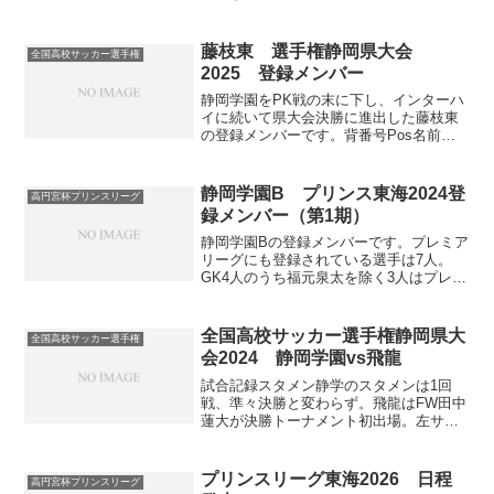
フ圏内に入ることができなかった藤枝明
誠の今年のメンバーです。背番号Pos.名
前学年前所属備考1GK池端幹人高3藤枝東
藤枝東 選手権静岡県大会
全国高校サッカー選手権
FC2DF木...
2025 登録メンバー
静岡学園をPK戦の末に下し、インターハ
イに続いて県大会決勝に進出した藤枝東
の登録メンバーです。背番号Pos名前学
年前所属備考1GK宮崎 真心高3藤枝東FC
静岡県ユース選抜（2025）2DF山本 旬高
3FC LESTE3DF永井 大智高2Ho...
静岡学園B プリンス東海2024登
高円宮杯プリンスリーグ
録メンバー（第1期）
静岡学園Bの登録メンバーです。プレミア
リーグにも登録されている選手は7人。
GK4人のうち福元泉太を除く3人はプレミ
ア登録メンバー。背番号Pos.名前学年前
所属備考1GK野口晟斗高3大阪東淀川FC
プレミアメンバー2DF提坂日葵高2静岡学
全国高校サッカー選手権静岡県大
全国高校サッカー選手権
園中3...
会2024 静岡学園vs飛龍
試合記録スタメン静学のスタメンは1回
戦、準々決勝と変わらず。飛龍はFW田中
蓮大が決勝トーナメント初出場。左サイ
ドに片岡飛翔、右サイドに槁本を配置し
ました。得点・交代静岡学園６－１飛龍
得点者24篠塚怜音前半28分 3岩田琉唯
プリンスリーグ東海2026 日程
高円宮杯プリンスリーグ
（PK)前半33分...