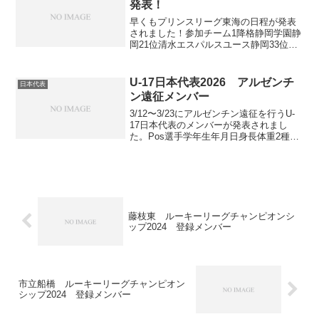
発表！
早くもプリンスリーグ東海の日程が発表
されました！参加チーム1降格静岡学園静
岡21位清水エスパルスユース静岡33位浜
松開誠館静岡44位藤枝東静岡55位東海大
翔洋静岡66位藤枝明誠静岡77位帝京大可
児岐阜88位富士市立静岡9昇格愛工大名電
U-17日本代表2026 アルゼンチ
日本代表
愛知1...
ン遠征メンバー
3/12〜3/23にアルゼンチン遠征を行うU-
17日本代表のメンバーが発表されまし
た。Pos選手学年生年月日身長体重2種所
属3種所属備考1GK大下 幸誠高
12009/8/718578鹿島アントラーズユース
鹿島アントラーズつくば2DF橋本 凛...
藤枝東 ルーキーリーグチャンピオンシ
ップ2024 登録メンバー
市立船橋 ルーキーリーグチャンピオン
シップ2024 登録メンバー