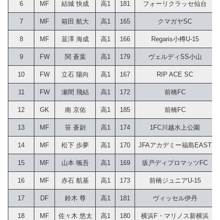
6
MF
結城 快成
高1
181
フォーリクラッセ仙台
7
MF
箱田 航大
高1
165
クマガヤSC
8
MF
韮澤 海成
高1
166
Regaris小樽U-15
9
FW
関 蒼葉
高1
179
ヴェルディSS小山
10
FW
立石 陽向
高1
167
RIP ACE SC
11
FW
瀬間 飛結
高1
172
前橋FC
12
GK
南 京佑
高1
185
前橋FC
13
MF
笹 蒼尉
高1
174
1FC川越水上公園
14
MF
松下 歩夢
高1
170
JFAアカデミー福島EAST
15
MF
山本 颯吾
高1
169
坂戸ディプロマッツFC
16
MF
赤石 航基
高1
173
前橋ジュニアU-15
17
DF
鈴木 尊
高1
181
ヴィッセル伊丹
18
MF
佐々木 悠太
高1
180
横浜F・マリノス新横浜