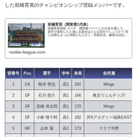
した前橋育英のチャンピオンシップ登録メンバーです。
前橋育英（関東第1代表）
前橋育英高校 コーチ 櫻井勉 ーーーこの大会を通じて、
選手が成長したと感じる部分はどんな部分でしょうか？ 同
じ目標をもった仲間たちと日々、学校生活、練習や試合を
積み重ねながら切磋琢磨し充実した生活をおくれているこ
と。そしてどんな状況でも自分...
rookie-league.com
背番号
Pos.
選手
学年
身長
前所属
1
GK
根岸 彗也
高1
181
Wings
2
DF
石川 悠介
高1
166
東京ヴェルディJY
3
DF
高橋 虎太郎
高1
170
Wings
4
DF
小林 惺十郎
高1
182
JFAアカデミー福島EAST
5
MF
山本 翼
高1
173
クラブ与野