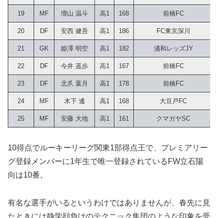
19
MF
増山 温斗
高1
168
前橋FC
20
DF
安西 健吾
高1
186
FC東京深川
21
GK
姫澤 明空
高1
182
浦和レッズJY
22
DF
今井 遥歩
高1
167
前橋FC
23
DF
北爪 葉月
高1
178
前橋FC
24
MF
木下 遙
高1
168
大豆戸FC
25
MF
安藤 大地
高1
161
クマガヤSC
10得点でルーキーリーグ関東1部得点王で、プレミアリー
グ登録メンバーに1年生で唯一登録されているFW立石陽
向は10番。
有名な選手がいるというわけではありませんが、春先に見
たときには静学顔負けのテクニック集団のような印象を受