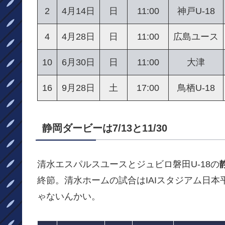
2
4月14日
日
11:00
神戸U-18
4
4月28日
日
11:00
広島ユース
10
6月30日
日
11:00
大津
16
9月28日
土
17:00
鳥栖U-18
静岡ダービーは7/13と11/30
清水エスパルスユースとジュビロ磐田U-18の
終節。清水ホームの試合はIAIスタジアム日
ゃないんかい。