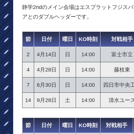
静学2ndのメイン会場はエスプラットフジス
アとのダブルヘッダーです。
節
日付
曜日
KO時刻
対戦相手
2
4月14日
日
14:00
富士市立
4
4月28日
日
14:00
藤枝東
7
6月30日
日
14:00
四日市中央
14
9月28日
土
14:00
清水ユー
節
日付
曜日
KO時刻
対戦相手