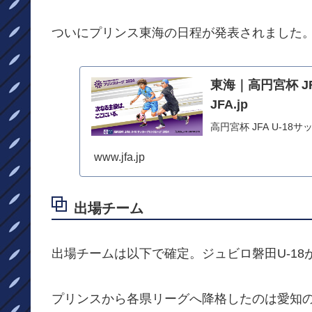
ついにプリンス東海の日程が発表されました
東海｜高円宮杯 JF
JFA.jp
高円宮杯 JFA U-1
www.jfa.jp
出場チーム
出場チームは以下で確定。ジュビロ磐田U-1
プリンスから各県リーグへ降格したのは愛知の