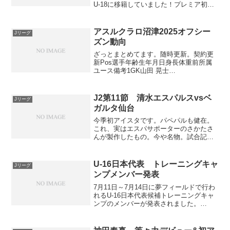
U-18に移籍していました！プレミア初期
登録メンバーには入っていたものの出場
がなく、更新された今シーズンの川崎フ
ロンターレU-18メンバーリストにも記載
アスルクラロ沼津2025オフシー
Jリーグ
なし。フロ...
ズン動向
ざっとまとめてます。随時更新。契約更
新Pos選手年齢生年月日身長体重前所属
ユース備考1GK山田 晃士
271998/12/3118182FC大阪○2GK前田 宙
杜232002/10/2918886東洋大3GKジローン
ゲギム212004/7/...
J2第11節 清水エスパルスvsベ
Jリーグ
ガルタ仙台
今季初アイスタです。パペパルも健在。
これ、実はエスパサポーターのさかたさ
んが製作したもの。今や名物。試合記録
スタメンスタメンは以下の通り。フォー
メーションは4-4-2。72分のDF蓮川壮大、
DF北爪健吾の同時交代を機にエスパルス
U-16日本代表 トレーニングキャ
Jリーグ
は布陣を3-...
ンプメンバー発表
7月11日～7月14日に夢フィールドで行わ
れるU-16日本代表候補トレーニングキャ
ンプのメンバーが発表されました。
www.jfa.jpメンバー海外組 三角乃英はオ
ランダ代表経験者高体連から8人選出藤井
葉大（飯塚高）山本虎（青森山田高）吉