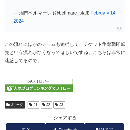
— 湘南ベルマーレ (@bellmare_staff)
February 14,
2024
この流れにほかのチームも追従して、チケット争奪戦即転
売という流れがなくなってほしいですね。こちらは非常に
迷惑してるので。
Jリーグ
J1
J2
J3
シェアする
X
Facebook
はてブ