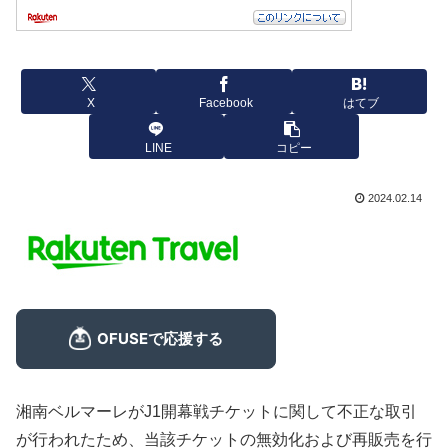
X
Facebook
はてブ
LINE
コピー
2024.02.14
湘南ベルマーレがJ1開幕戦チケットに関して不正な取引
が行われたため、当該チケットの無効化および再販売を行