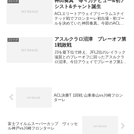
神田奏真 等々力デビュー&初ア
Jリーグ
永夢...
シスト&チャント誕生
ACLエリートアウェイブリーラムユナイ
テッド戦でフロンターレ初出場・初ゴー
ルを決めていた神田奏真。今節のACLエ
リートホーム山東大山戦でも84分から途
中出場し、FW山田新の90分のゴールをア
シストしました。画像タップするとリン
アスルクラロ沼津 プレーオフ第
Jリーグ
クに飛びます試...
1戦敗戦
J3を最下位で終え、JFL2位のレイラック
滋賀とのプレーオフに回ったアスルクラ
ロ沼津。今日アウェイでプレーオフ第1戦
が行われました。結果は2-3で敗北。立ち
上がり3分で失点し、13分にFW白輪地敬
大のゴールで追いついたもののまた突き
放されて...
ACL決勝T 1回戦 山東泰山vs川崎フロン
ターレ
富士フイルムスーパーカップ ヴィッセ
ル神戸vs川崎フロンターレ