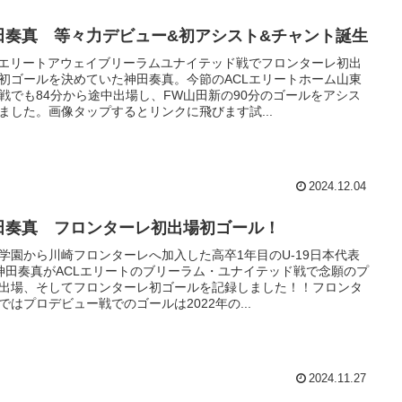
田奏真 等々力デビュー&初アシスト&チャント誕生
Lエリートアウェイブリーラムユナイテッド戦でフロンターレ初出
初ゴールを決めていた神田奏真。今節のACLエリートホーム山東
戦でも84分から途中出場し、FW山田新の90分のゴールをアシス
ました。画像タップするとリンクに飛びます試...
2024.12.04
田奏真 フロンターレ初出場初ゴール！
学園から川崎フロンターレへ加入した高卒1年目のU-19日本代表
神田奏真がACLエリートのブリーラム・ユナイテッド戦で念願のプ
出場、そしてフロンターレ初ゴールを記録しました！！フロンタ
ではプロデビュー戦でのゴールは2022年の...
2024.11.27