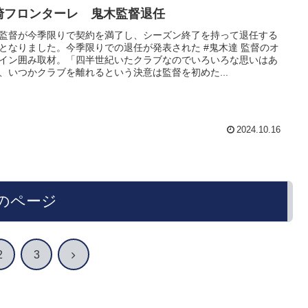
崎フロンターレ 鬼木監督退任
監督が今季限りで契約を満了し、シーズン終了を持って退任する
となりました。今季限りでの退任が発表された #鬼木達 監督のオ
イン囲み取材。「四半世紀いたクラブなのでいろいろな思いはあ
、いつかクラブを離れるという決意は監督を初めた...
2024.10.16
のページ
次
2
3
へ