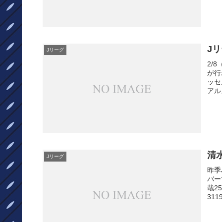
J
Jリーグ
2/
が行
ッセ
アル
清
Jリーグ
昨季
バー
哉2
311