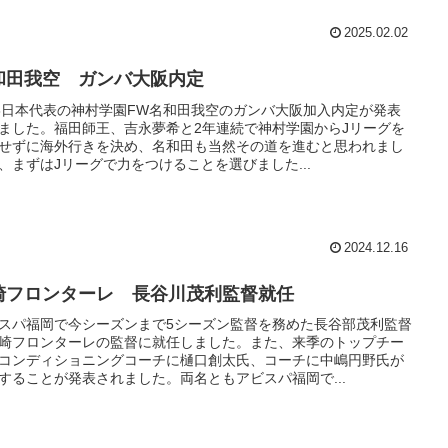
2025.02.02
和田我空 ガンバ大阪内定
18日本代表の神村学園FW名和田我空のガンバ大阪加入内定が発表
ました。福田師王、吉永夢希と2年連続で神村学園からJリーグを
せずに海外行きを決め、名和田も当然その道を進むと思われまし
、まずはJリーグで力をつけることを選びました...
2024.12.16
崎フロンターレ 長谷川茂利監督就任
スパ福岡で今シーズンまで5シーズン監督を務めた長谷部茂利監督
崎フロンターレの監督に就任しました。また、来季のトップチー
コンディショニングコーチに樋口創太氏、コーチに中嶋円野氏が
することが発表されました。両名ともアビスパ福岡で...