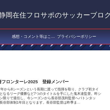
静岡在住フロサポのサッカーブロ
感想・コメント等はこちら
プライバシーポリシー
崎フロンターレ2025 登録メンバー
17年から8シーズンという長期に渡って指揮を取り、クラブ初タイ
となるリーグ優勝など7つのタイトルを手にした鬼木達監督。昨シ
ン限りで退任し、今シーズンから長谷部茂利監督へバトンタッ
長谷部体制1年目となります。長谷部監督は昨季ま...