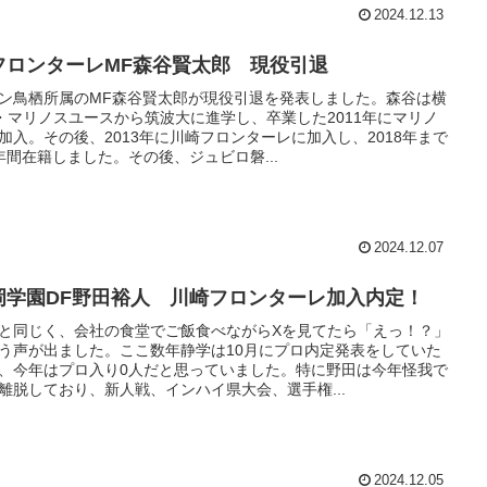
2024.12.13
フロンターレMF森谷賢太郎 現役引退
ン鳥栖所属のMF森谷賢太郎が現役引退を発表しました。森谷は横
・マリノスユースから筑波大に進学し、卒業した2011年にマリノ
加入。その後、2013年に川崎フロンターレに加入し、2018年まで
年間在籍しました。その後、ジュビロ磐...
2024.12.07
岡学園DF野田裕人 川崎フロンターレ加入内定！
と同じく、会社の食堂でご飯食べながらXを見てたら「えっ！？」
う声が出ました。ここ数年静学は10月にプロ内定発表をしていた
、今年はプロ入り0人だと思っていました。特に野田は今年怪我で
離脱しており、新人戦、インハイ県大会、選手権...
2024.12.05