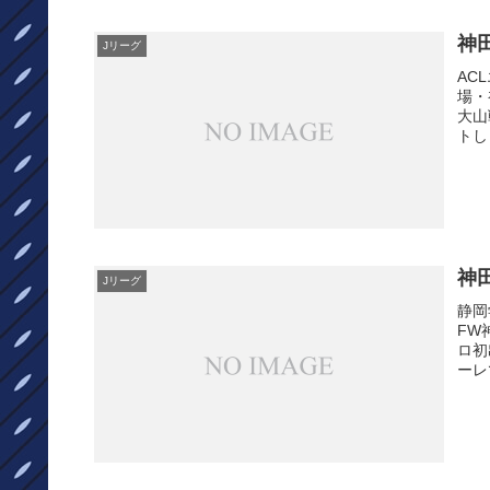
神
Jリーグ
AC
場・
大山
トし
神
Jリーグ
静岡
FW
ロ初
ーレ