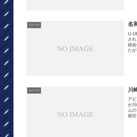
名
Jリーグ
U-
され
経由
たが
川
Jリーグ
アビ
が川
ムの
就任