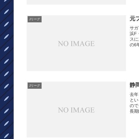
元
Jリーグ
サガ
浜F
スに
の6
静
Jリーグ
去年
とい
ので
長期