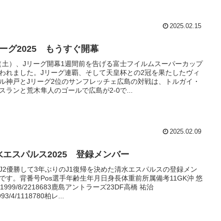
2025.02.15
リーグ2025 もうすぐ開幕
8（土）、Jリーグ開幕1週間前を告げる富士フイルムスーパーカップ
われました。Jリーグ連覇、そして天皇杯との2冠を果たしたヴィ
ル神戸とJリーグ2位のサンフレッチェ広島の対戦は、トルガイ・
スランと荒木隼人のゴールで広島が2-0で...
2025.02.09
水エスパルス2025 登録メンバー
J2優勝して3年ぶりのJ1復帰を決めた清水エスパルスの登録メン
です。背番号Pos選手年齢生年月日身長体重前所属備考11GK沖 悠
51999/8/2218683鹿島アントラーズ23DF高橋 祐治
993/4/1118780柏レ...