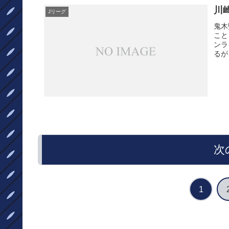
川
Jリーグ
鬼木
こと
ンラ
るが
次
1