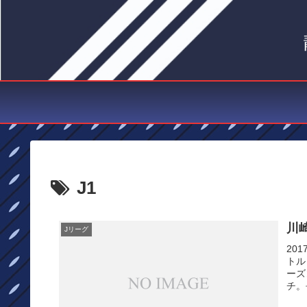
J1
川
Jリーグ
20
トル
ーズ
チ。