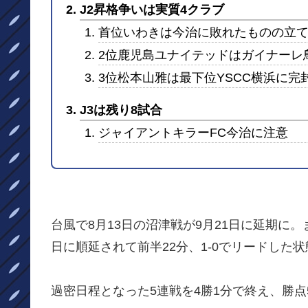
J2昇格争いは実質4クラブ
首位いわきは今治に敗れたものの立
2位鹿児島ユナイテッドはガイナーレ
3位松本山雅は最下位YSCC横浜に完
J3は残り8試合
ジャイアントキラーFC今治に注意
台風で8月13日の沼津戦が9月21日に延期に
日に順延されて前半22分、1-0でリードした
過密日程となった5連戦を4勝1分で終え、勝点