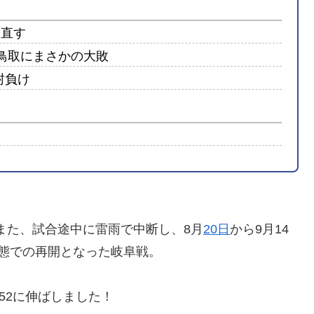
て直す
鳥取にまさかの大敗
封負け
。また、試合途中に雷雨で中断し、8月
20日
から9月14
状態での再開となった岐阜戦。
52に伸ばしました！