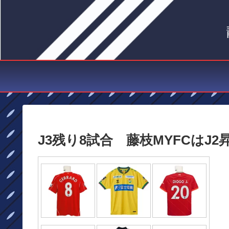
J3残り8試合 藤枝MYFCはJ