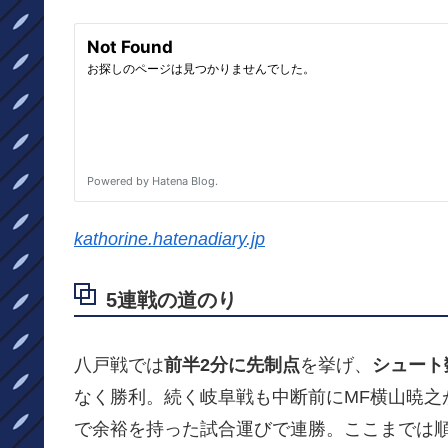
kathorine.hatenadiary.jp
5連戦の道のり
八戸戦では
前半2分に先制点
を挙げ、
シュート
なく勝利。続く岐阜戦も中断前にMF横山暁之
で余裕を持った試合運びで連勝。ここまでは順