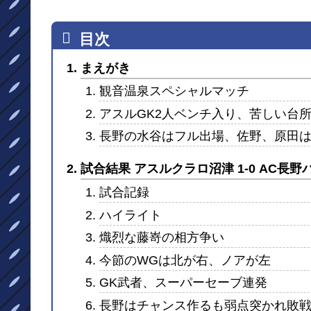
まえがき
観音温泉スペシャルマッチ
アスルGK2人ベンチ入り、苦しい台
長野の水谷はフル出場、佐野、原田
試合結果 アスルクラロ沼津 1-0 AC長
試合記録
ハイライト
熾烈な藤嵜の相方争い
今節のWGは北が右、ノアが左
GK武者、スーパーセーブ連発
長野はチャンス作るも弱点突かれ敗