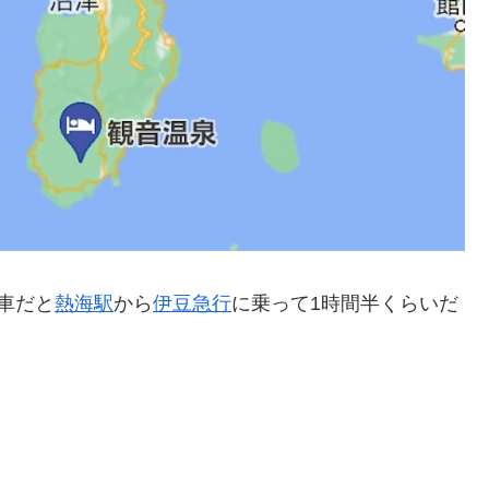
車だと
熱海駅
から
伊豆急行
に乗って1時間半くらいだ