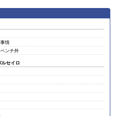
所事情
はベンチ外
野パルセイロ
戦