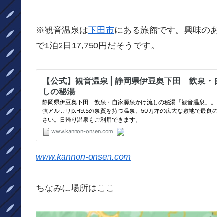
※観音温泉は
下田市
にある旅館です。興味の
で1泊2日17,750円だそうです。
www.kannon-onsen.com
ちなみに場所はここ