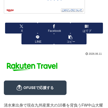
X
Facebook
はてブ
LINE
コピー
2026.06.11
清水東出身で現在九州産業大の10番を背負うFW中山大耀