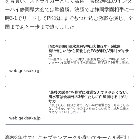
を背負い、ストライカーとして活躍。高校2年生のインタ
ーハイ静岡県大会では準優勝。決勝では静岡学園相手に一
時3-1でリードしてPK戦にまでもつれ込む激戦を演じ、全
国まであと一歩まで迫りました。
[MOM3466]清水東FW中山大耀(2年)_5戦連
発!“惜しい”から変化したFWが劇的V弾! | ゲキサ
カ
2年生ストライカーが再び伝統校を救った。29年ぶりのイ
ンターハイ出場を狙う清水東高は、後半終了4分前に痛恨...
web.gekisaka.jp
“最後の試合”を見ずに引退なんてさせたくない。
清水東は会場外の3年生たちに白星届ける | ゲキ
サカ
「負けたら、自分が見ていない時に引退となっちゃうじゃ
ないですか。そういうのはさせたくないので、絶対に勝と
うとなっていました」。清...
web.gekisaka.jp
高校3年生ではキャプテンマークを巻いてチームを牽引し