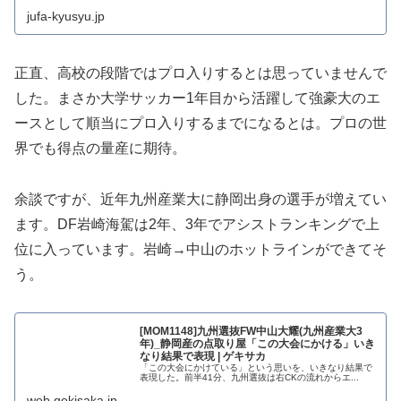
jufa-kyusyu.jp
正直、高校の段階ではプロ入りするとは思っていませんで
した。まさか大学サッカー1年目から活躍して強豪大のエ
ースとして順当にプロ入りするまでになるとは。プロの世
界でも得点の量産に期待。
余談ですが、近年九州産業大に静岡出身の選手が増えてい
ます。DF岩崎海駕は2年、3年でアシストランキングで上
位に入っています。岩崎→中山のホットラインができてそ
う。
[MOM1148]九州選抜FW中山大耀(九州産業大3
年)_静岡産の点取り屋「この大会にかける」いき
なり結果で表現 | ゲキサカ
「この大会にかけている」という思いを、いきなり結果で
表現した。前半41分、九州選抜は右CKの流れからエ...
web.gekisaka.jp