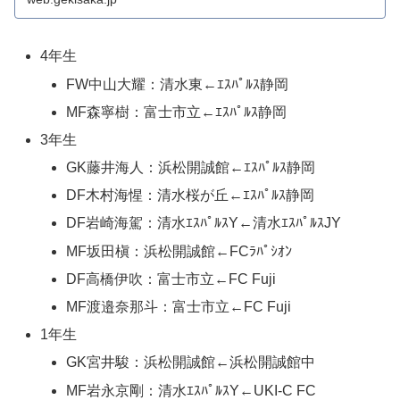
4年生
FW中山大耀：清水東←ｴｽﾊﾟﾙｽ静岡
MF森寧樹：富士市立←ｴｽﾊﾟﾙｽ静岡
3年生
GK藤井海人：浜松開誠館←ｴｽﾊﾟﾙｽ静岡
DF木村海惺：清水桜が丘←ｴｽﾊﾟﾙｽ静岡
DF岩崎海駕：清水ｴｽﾊﾟﾙｽY←清水ｴｽﾊﾟﾙｽJY
MF坂田槇：浜松開誠館←FCﾗﾊﾟｼｵﾝ
DF高橋伊吹：富士市立←FC Fuji
MF渡邉奈那斗：富士市立←FC Fuji
1年生
GK宮井駿：浜松開誠館←浜松開誠館中
MF岩永京剛：清水ｴｽﾊﾟﾙｽY←UKI-C FC