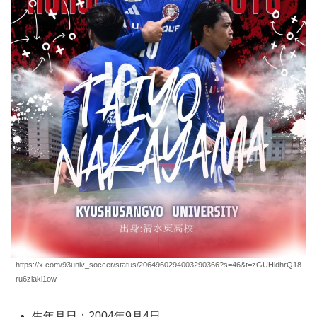
https://x.com/93univ_soccer/status/2064960294003290366?s=46&t=zGUHldhrQ18
ru6ziakl1ow
生年月日：2004年9月4日