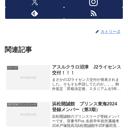
カトリーヌ
関連記事
アスルクラロ沼津 J2ライセンス
Jリーグ
交付！！！
まさかのJ2ライセンス交付が発表されま
した。そもそも申請してたのか。。。例
外規定「昇格決定後、スタジアムを5年以
内に新設し供用開始を約束すること」を
適用しての取得とのこと。J2ライセンス
を取れたこと自体は喜ばしいことです
浜松開誠館 プリンス東海2024
高円宮杯プリンスリーグ
が、実際問題スタジア...
登録メンバー（第3期）
浜松開誠館のプリンスリーグ登録メンバ
ーです。背番号Pos.名前学年前所属備考
1GK戸塚陸高3浜松開誠館中2DF藤田晃成