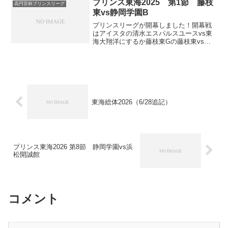
プリンス東海2025 第1節 藤枝
高円宮杯プリンスリーグ
東vs静岡学園B
プリンスリーグが開幕しました！開幕戦
はアイスタの清水エスパルスユースvs東
海大翔洋にするか藤枝東Gの藤枝東vs静
岡学園にするかで迷いましたが、今回は
後者にしました。試合記録スタメン藤枝
東は4-2-3-1。GKは静岡県選抜常連で昨年
から藤枝東...
東海総体2026（6/28追記）
プリンス東海2026 第8節 静岡学園vs浜
松開誠館
コメント