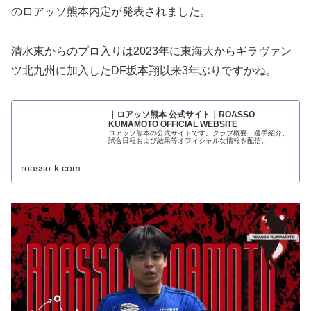
のロアッソ熊本内定が発表されました。
清水東からのプロ入りは2023年に東海大からギラヴァン
ツ北九州に加入したDF坂本翔以来3年ぶりですかね。
｜ロアッソ熊本 公式サイト｜ROASSO
KUMAMOTO OFFICIAL WEBSITE
ロアッソ熊本の公式サイトです。クラブ概要、選手紹介、
試合日程および結果等オフィシャルな情報を配信。
roasso-k.com