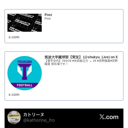
Post
Post
x.com
筑波大学蹴球部【実況】 (@shukyu_Live) on X
【選手交代】79分28 #矢田龍之介 → 26 #宮野陽貴#宮野
陽貴 初出場です！
x.com