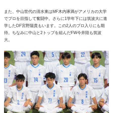
また、中山世代の清水東はMF木内琢満がアメリカの大学
でプロを目指して奮闘中。さらに1学年下には筑波大に進
学したDF宮野陽貴もいます。この2人のプロ入りにも期
待。ちなみに中山と2トップを組んだFW今井陸も筑波
大。