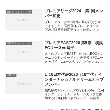
高3浜松開誠館中3DF岩崎総汰高3エスパ
ルス静岡4DF清水彩生高2フォルトゥナ
SC5DF水谷健斗高2ヴィアティン三重U-
プレミアリーグ2024 第1回メン
高円宮杯プレミアリーグ
1...
バー変更
プレミアリーグの1回目の登録変更がやっ
てきました。高円宮杯プレミアリーグ
2024 第1回登録変更リスト静学のメンバ
ー変更は以下の通り。昨年は1回目の登録
変更で6人ものメンバー変更が行われ、追
加登録されたうちの2人が1年生でした
プレミアEAST2026 第5節 横浜
高円宮杯プレミアリーグ
（MF山縣優翔...
FCユースvs昌平
久々のプレミアEAST、久々のLEOCトレ
ーニングセンターです。去年横浜FCユー
スを見て、Jユースらしいポゼッションを
基盤にした面白いサッカーをしていたの
で気になっていたというのと、日本高校
選抜や世代別代表を多く抱えており一度
U-16日本代表2026（10世代）イ
日本代表
見てみたかった...
ンターナショナルドリームカップ
メンバー
福島県のJヴィレッジで行われる毎年恒例
インターナショナルドリームカップに参
加するU-16日本代表のメンバーが発表さ
れました。背番号Pos.名前学年生年月日
身長体重2種所属3種所属備考1GKシュル
ツ 建斗高12010/4/1718271鹿島ア...