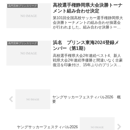
私は静岡県出身なので、地元の県選抜が
高校選手権静岡県大会決勝トーナ
高円宮杯プリンスリーグ
日本代表やほかの国代...
メント組み合わせ決定
第101回全国高校サッカー選手権静岡県大
会決勝トーナメントの組み合わせ抽選会
が行われました。組み合わせ決勝トーナ
メント進出校トーナメント 組み合わせ決
勝トーナメント進出校第1シード静岡学
園、藤枝明誠、浜松開誠館、藤枝東第2シ
浜名 プリンス東海2024登録メ
高円宮杯プリンスリーグ
ード富士市立、清...
ンバー（第1期）
高校選手権県大会2年連続ベスト4、新人
戦県大会2年連続準優勝と間違いなく古豪
復活を印象付け、15年ぶりのプリンスリ
ーグに臨む浜名のメンバーです。背番号
Pos.名前学年前所属備考1GK犬塚眞智高3
ジュビロ磐田U-152DF長谷征紀高2Hond...
ヤングサッカーフェスティバル2026 概
要
ヤングサッカーフェスティバル2026