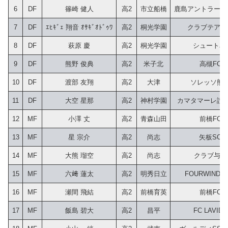
6
DF
篠崎 健人
高2
市立船橋
鹿島アントラーズ
7
DF
ｴﾋｷﾞｪ 翔音 ｵｻｷﾞｵﾄﾞｩﾜ
高2
桐光学園
クラブテアト
8
DF
萩原 慶
高2
桐光学園
シュートJY
9
DF
熊野 俊典
高2
米子北
高槻FC
10
DF
渡部 友翔
高2
大津
ソレッソ熊
11
DF
大空 星那
高2
神村学園
カマタマーレ讃岐U
12
MF
小澤 丈
高2
青森山田
前橋FC
13
MF
星 宗介
高2
尚志
矢板SC
14
MF
大熊 瑠空
高2
尚志
クラブ与野
15
MF
六﨑 蓮太
高2
明秀日立
FOURWINDS 
16
MF
瀬間 飛結
高2
前橋育英
前橋FC
17
MF
飯島 碧大
高2
昌平
FC LAVIDA