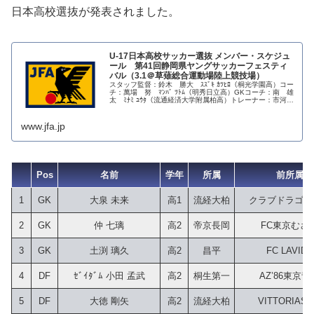
日本高校選抜が発表されました。
U-17日本高校サッカー選抜 メンバー・スケジュ
ール 第41回静岡県ヤングサッカーフェスティ
バル（3.1＠草薙総合運動場陸上競技場）
スタッフ監督：鈴木 勝大 ｽｽﾞｷ ｶﾂﾋﾛ（桐光学園高）コー
チ：萬場 努 ﾏﾝﾊﾞ ﾂﾄﾑ（明秀日立高）GKコーチ：南 雄
太 ﾐﾅﾐ ﾕｳﾀ（流通経済大学附属柏高）トレーナー：市河
杏菜 ｲﾁｶﾜ ｱﾝﾅ（桐光学園高）アシスタントコーチ：...
www.jfa.jp
Pos
名前
学年
所属
前所属
1
GK
大泉 未来
高1
流経大柏
クラブドラゴン
2
GK
仲 七璃
高2
帝京長岡
FC東京むさ
3
GK
土渕 璃久
高2
昌平
FC LAVIDA
4
DF
ｾﾞｲﾀﾞﾑ 小田 孟武
高2
桐生第一
AZ’86東京青
5
DF
大徳 剛矢
高2
流経大柏
VITTORIAS 