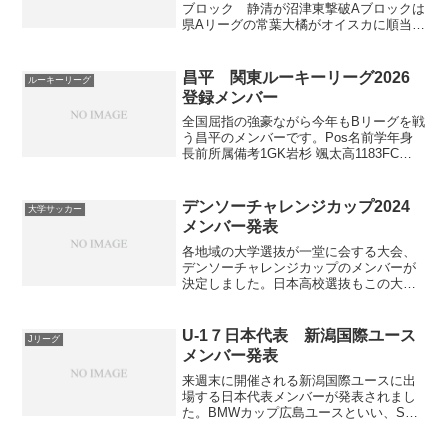
ブロック 静清が沼津東撃破Aブロックは
県Aリーグの常葉大橘がオイスカに順当勝
ち。注目の試合だった静清vs沼津東は、
後半2分に注目の2年生FW齊藤有哉が得点
を決めて沼津東が先制するも、終盤の後
昌平 関東ルーキーリーグ2026
ルーキーリーグ
半38分に桑...
登録メンバー
全国屈指の強豪ながら今年もBリーグを戦
う昌平のメンバーです。Pos名前学年身
長前所属備考1GK岩杉 颯太高1183FC
LAVIDA2GK君村 龍海高1180FCプロスペ
ラダージ3GKﾐｭｰﾎﾞｰﾝ ﾀﾞﾝﾃ 虎高1177エス
テピコ沖縄4G...
デンソーチャレンジカップ2024
大学サッカー
メンバー発表
各地域の大学選抜が一堂に会する大会、
デンソーチャレンジカップのメンバーが
決定しました。日本高校選抜もこの大会
に参加します。デンソーチャレンジカッ
プ登録メンバー一覧日本高校選抜メンバ
ー大学選抜のメンバーは上記リンクから
U-1７日本代表 新潟国際ユース
Jリーグ
確認してください。日本高...
メンバー発表
来週末に開催される新潟国際ユースに出
場する日本代表メンバーが発表されまし
た。BMWカップ広島ユースといい、SBS
カップ国際ユースといい、似たような国
際大会って結構たくさんあるんですね。