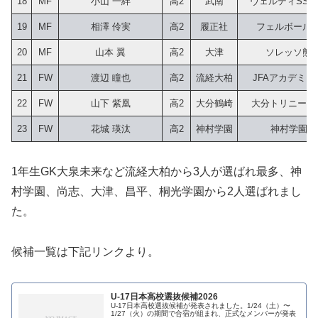
18
MF
小山 一絆
高2
武南
ヴェルディSS
19
MF
相澤 伶実
高2
履正社
フェルボール
20
MF
山本 翼
高2
大津
ソレッソ熊
21
FW
渡辺 瞳也
高2
流経大柏
JFAアカデミー
22
FW
山下 紫凰
高2
大分鶴崎
大分トリニータU
23
FW
花城 瑛汰
高2
神村学園
神村学園中
1年生GK大泉未来など流経大柏から3人が選ばれ最多、神
村学園、尚志、大津、昌平、桐光学園から2人選ばれまし
た。
候補一覧は下記リンクより。
U-17日本高校選抜候補2026
U-17日本高校選抜候補が発表されました。1/24（土）〜
1/27（火）の期間で合宿が組まれ、正式なメンバーが発表