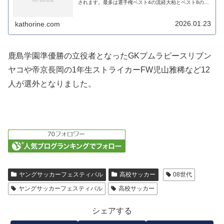
されます。最多は選手権ベスト4の流経大柏とベスト8の帝
京長岡から4人。ともに2年生3人+1年生1人の組み合わせ
です。選手権決勝...
2026.01.23
kathorine.com
鹿島学園準優勝の立役者となったGKプムラピースリブン
ヤコや帝京長岡の1年生ストライカーFW児山雅稀など12
人が選外となりました。
ヤングサッカーフェスティバル
高校サッカー
08世代
ヤングサッカーフェスティバル
高校サッカー
シェアする