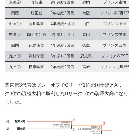
東海②
藤枝東
9年連続9回目
静岡
プリンス東海
関西
履正社
2年連続3回目
大阪
プリンス関西1部
中国①
高川学園
4年連続5回目
山口
プリンス中国
中国②
岡山学芸館
3年振り3回目
岡山
プリンス中国
四国
徳島市立
4年連続5回目
徳島
プリンス四国
九州①
神村学園
3年振り3回目
鹿児島
プレミアWEST
九州②
日章学園
2年連続2回目
宮崎
プリンス九州1部
関東第3代表はプレーオフでCリーグ1位の国士舘とAリー
グ3位の流経大柏に勝利したBリーグ1位の駒澤大高になり
ました。