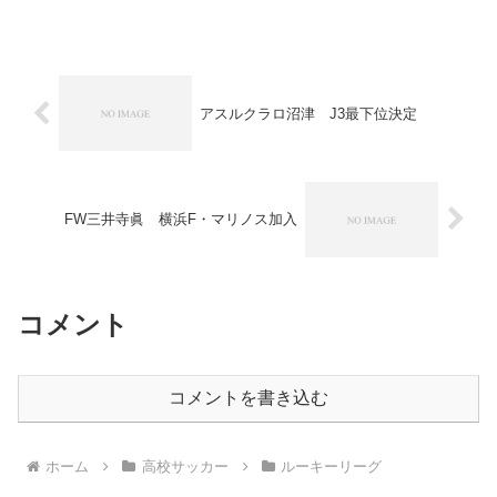
5位県3部リーグCチーム10位西部1部リー
グDチーム6位プリンスリーグ東海得点ラ
ンキ...
アスルクラロ沼津 J3最下位決定
FW三井寺眞 横浜F・マリノス加入
コメント
コメントを書き込む
ホーム
高校サッカー
ルーキーリーグ