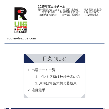
2025年度出場チーム
随時更新いたします。 出場校 北海道 旭川実業 東北①
尚志 東北② 聖和学園 北信越① 上越 北信越②
日本文理 関東① 日大藤沢 関東② 山梨学院 関東
③ 駒澤大高 東海① ...
rookie-league.com
目次
出場チーム一覧
プレミア勢は神村学園のみ
東海は常葉大橘と藤枝東
注目選手