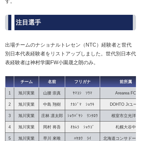
す。
注目選手
出場チームのナショナルトレセン（NTC）経験者と世代
別日本代表経験者をリストアップしました。世代別日本代
表経験者は神村学園FW小園晟之朗のみ。
チーム
名前
フリガナ
前所属
1
旭川実業
山腰 崇真
ﾔﾏｺｼ　ｿｳﾏ
Arearea FC
2
旭川実業
中島 翔樹
ﾅｶｼﾞﾏ　ｼｮｳｷ
DOHTO Jrユー
3
旭川実業
庄林 凛太郎
ｼｮｳﾊﾞﾔｼ　ﾘﾝﾀﾛｳ
根室市立光洋中
4
旭川実業
岡村 将吾
ｵｶﾑﾗ　ｼｮｳｺﾞ
札幌大谷中
5
旭川実業
早川 來唯
ﾊﾔｶﾜ　ﾗｲ
北海道コンサドーレ