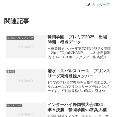
カトリーヌ
関連記事
静岡学園 プレミア2025 出場
高円宮杯プレミアリーグ
時間・得点データ
出典登録メンバー変更第2期①28足立羽琉
（2年：FC川崎CHAMP） →31小田切颯
佑（2年：Uスポーツクラブ）第3期①7北
田優心（3年：ガンバ大阪JY） →28足
立羽琉（2年：FC川崎CHAMP）②24大島
颯太（3年：アイリスFC住吉） ...
清水エスパルスユース プリンス
未分類
リーグ東海登録メンバー
1年でのプレミア復帰を目指す清水エスパ
ルスユースのプリンスリーグ登録メンバ
ーです。初戦は昇格組の海星に引き分け
るというトップチームのように幸先の悪
いスタートを切りましたが果たし
て・・・！出典メンバートップチーム同
インターハイ静岡県大会2024
インターハイ
様、プリンスリーグ東海の中で...
準々決勝 静岡学園vs常葉大橘
試合記録スタメンエースストライカー大