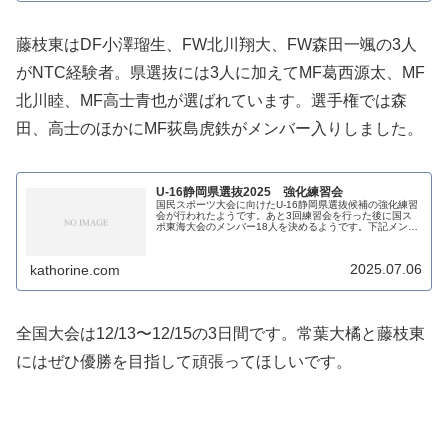
藤枝東はDF小澤瑠生、FW北川翔大、FW森田一颯の3人
がNTC経験者。県選抜には3人に加えてMF葛西源太、MF
北川睦、MF高士青也が選ばれています。選手権では森
田、高士のほかにMF荻島虎鉄がメンバー入りしました。
U-16静岡県選抜2025 強化練習会
国民スポーツ大会に向けたU-16静岡県選抜候補の強化練習
会が行われたようです。あと3回練習会を行った後に国ス
ポ東海大会のメンバー18人を決めるようです。下記メンバ
ーは初回招集メンバーで、今回この中から辞退しなかった
16人が参加したとのこと。...
2025.07.06
kathorine.com
全国大会は12/13〜12/15の3日間です。常葉大橘と藤枝東
にはぜひ優勝を目指して頑張ってほしいです。