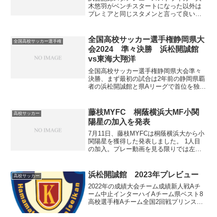
木悠羽がベンチスタートになった以外は
プレミアと同じスタメンと言って良い布
陣。意外だったのはMF天野太陽のサイド
起用。天野は真ん中タイプのイメージ
で、プレミアではここはDF鵜澤浬かDF山
全国高校サッカー選手権静岡県大
全国高校サッカー選手権
内星之介、またはFW...
会2024 準々決勝 浜松開誠館
vs東海大翔洋
全国高校サッカー選手権静岡県大会準々
決勝、まず最初の試合は2年前の静岡県覇
者の浜松開誠館と県Aリーグで首位を独走
し復活を期す東海大翔洋との試合です。
試合記録スタメン浜松開誠館は3-3-2-2。
GKは静岡ユースの戸塚陸。3バックは同
藤枝MYFC 桐蔭横浜大MF小関
高校サッカー
じく静岡ユ...
陽星の加入を発表
7月11日、藤枝MYFCは桐蔭横浜大から小
関陽星を獲得した発表しました。 1人目
の加入。プレー動画を見る限りでは左足
からのロングキックが魅力のボランチと
いう感じでした。特別指定はされてない
のかな？来季の活躍が楽しみです。 ／#
浜松開誠館 2023年プレビュー
高校サッカー
小関陽星 選手...
2022年の成績大会チーム成績新人戦Aチ
ーム中止インターハイAチーム県ベスト8
高校選手権Aチーム全国2回戦プリンスリ
ーグAチーム東海1位県1部リーグBチーム