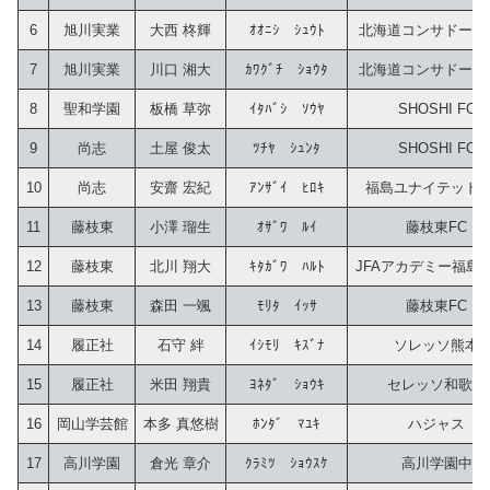
6
旭川実業
大西 柊輝
ｵｵﾆｼ　ｼｭｳﾄ
北海道コンサドーレ
7
旭川実業
川口 湘大
ｶﾜｸﾞﾁ　ｼｮｳﾀ
北海道コンサドーレ
8
聖和学園
板橋 草弥
ｲﾀﾊﾞｼ　ｿｳﾔ
SHOSHI FC
9
尚志
土屋 俊太
ﾂﾁﾔ　ｼｭﾝﾀ
SHOSHI FC
10
尚志
安齋 宏紀
ｱﾝｻﾞｲ　ﾋﾛｷ
福島ユナイテッドU-
11
藤枝東
小澤 瑠生
ｵｻﾞﾜ　ﾙｲ
藤枝東FC
12
藤枝東
北川 翔大
ｷﾀｶﾞﾜ　ﾊﾙﾄ
JFAアカデミー福島E
13
藤枝東
森田 一颯
ﾓﾘﾀ　ｲｯｻ
藤枝東FC
14
履正社
石守 絆
ｲｼﾓﾘ　ｷｽﾞﾅ
ソレッソ熊本
15
履正社
米田 翔貴
ﾖﾈﾀﾞ　ｼｮｳｷ
セレッソ和歌山
16
岡山学芸館
本多 真悠樹
ﾎﾝﾀﾞ　ﾏﾕｷ
ハジャス
17
高川学園
倉光 章介
ｸﾗﾐﾂ　ｼｮｳｽｹ
高川学園中