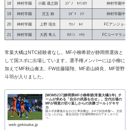
18
神村学園
小園 晟之朗
ｺｿﾞﾉ　ｾｲｼﾛｳ
神村学園中
19
神村学園
児玉 称
ｺﾀﾞﾏ　ﾄﾅ
神村学園中
20
神村学園
上野 琉生
ｳｴﾉ　ﾙｲ
FCアンジョイ
21
神村学園
大西 隼人
ｵｵﾆｼ　ﾊﾔﾄ
FCコーマラント
常葉大橘はNTC経験者なし。MF小柳希碧が静岡県選抜と
して国スポに出場しています。選手権メンバーには小柳に
加えてMF秋山奏太、FW佐藤陽翔、MF若山綺良、MF菅野
斗羽が入りました。
[MOM5237]静岡県MF小柳希碧(常葉大橘/1年)_チ
ームが求める「自分の武器を出せ」。交代出場の
MFが得意の切り返しからの決勝ゴール | ゲキサ
カ
国スポ決勝進出をかけた準決勝は、0-0で試合終盤へ。主役
になったのは、過去2試合で出場時間9分のアタッカーだ
っ...
web.gekisaka.jp