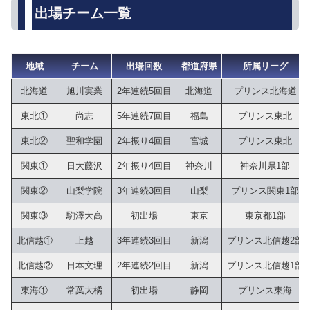
出場チーム一覧
地域
チーム
出場回数
都道府県
所属リーグ
北海道
旭川実業
2年連続5回目
北海道
プリンス北海道
東北①
尚志
5年連続7回目
福島
プリンス東北
東北②
聖和学園
2年振り4回目
宮城
プリンス東北
関東①
日大藤沢
2年振り4回目
神奈川
神奈川県1部
関東②
山梨学院
3年連続3回目
山梨
プリンス関東1部
関東③
駒澤大高
初出場
東京
東京都1部
北信越①
上越
3年連続3回目
新潟
プリンス北信越2部
北信越②
日本文理
2年連続2回目
新潟
プリンス北信越1部
東海①
常葉大橘
初出場
静岡
プリンス東海