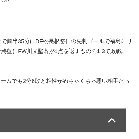
で前半35分にDF松長根悠仁の先制ゴールで福島にリ
終盤にFW川又堅碁が1点を返すものの1-3で敗戦、
、ホームでも2分6敗と相性がめちゃくちゃ悪い相手だっ