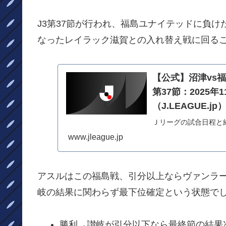
J3第37節が行われ、福島ユナイテッドに負け
なったレイラック滋賀との入れ替え戦に回る
【公式】沼津vs
第37節：2025
（J.LEAGUE.jp
Ｊリーグの試合日程と
www.jleague.jp
アスルはこの福島戦、引分以上ならヴァンラー
岐の結果に関わらず最下位確定という状態で
勝利→讃岐が引分以下なら最終節の結果