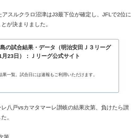
たアスルクラロ沼津はJ3最下位が確定し、JFLで2位に
ことが決まりました。
福島の試合結果・データ（明治安田Ｊ３リーグ
年11月23日）：Ｊリーグ公式サイト
）
結果一覧。試合日には速報もご利用いただけます。
レ八戸vsカマタマーレ讃岐の結果次第、負けたら讃
した。
次第