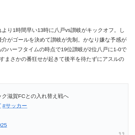
れより1時間早い13時に八戸vs讃岐がキックオフ。し
優介がゴールを決めて讃岐が先制。かなり嫌な予感が
のハーフタイムの時点で19位讃岐が2位八戸に1-0で
倒すまさかの番狂せが起きて後半を待たずにアスルの
ラック滋賀FCとの入れ替え戦へ
グ
#サッカー
025