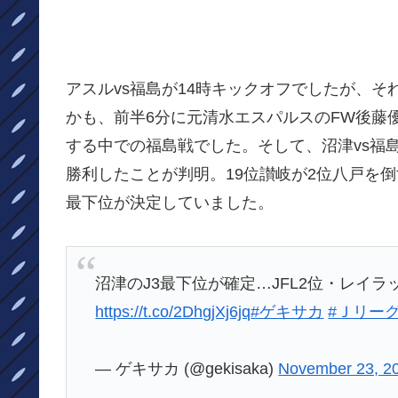
アスルvs福島が14時キックオフでしたが、そ
かも、前半6分に元清水エスパルスのFW後藤
する中での福島戦でした。そして、沼津vs福島
勝利したことが判明。19位讃岐が2位八戸を
最下位が決定していました。
沼津のJ3最下位が確定…JFL2位・レイ
https://t.co/2DhgjXj6jq
#ゲキサカ
#Ｊリー
— ゲキサカ (@gekisaka)
November 23, 2