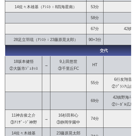
14佐々木雄基（ｱｼｽﾄ：8四海星南）
53分
58分
67分
42槙
28足立羽琉（ｱｼｽﾄ：23藤原晃太郎）
90+3分
交代
18坂本健悟
9上田悠世
→
HT
②大阪市ｼﾞｭﾈｯｽ
③千里丘FC
6行友翔音
55分
②ﾌﾟﾗｼｱ山口
42槙野海斗
69分
②ｼｰｶﾞﾙ広島
11神吉俊之介
16杉田和心
→
74分
③ｱﾐｻﾞｰｼﾞ神野
③静岡学園中
14佐々木雄基
23藤原晃太郎