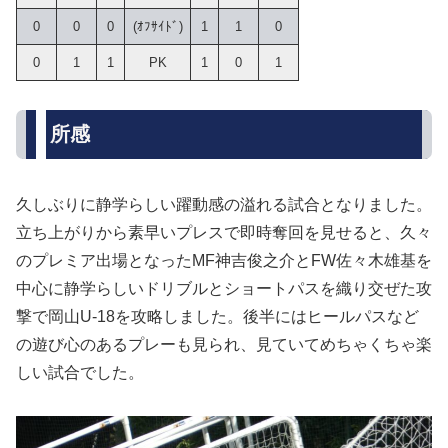
0
0
0
(ｵﾌｻｲﾄﾞ)
1
1
0
0
1
1
PK
1
0
1
所感
久しぶりに静学らしい躍動感の溢れる試合となりました。
立ち上がりから素早いプレスで即時奪回を見せると、久々
のプレミア出場となったMF神吉俊之介とFW佐々木雄基を
中心に静学らしいドリブルとショートパスを織り交ぜた攻
撃で岡山U-18を攻略しました。後半にはヒールパスなど
の遊び心のあるプレーも見られ、見ていてめちゃくちゃ楽
しい試合でした。