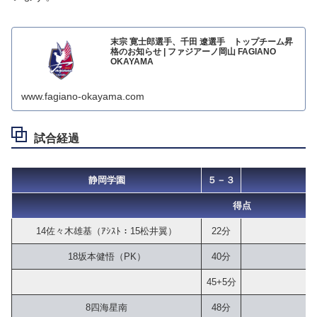
末宗 寛士郎選手、千田 遼選手 トップチーム昇
格のお知らせ | ファジアーノ岡山 FAGIANO
OKAYAMA
www.fagiano-okayama.com
試合経過
静岡学園
５－３
得点
14佐々木雄基（ｱｼｽﾄ：15松井翼）
22分
18坂本健悟（PK）
40分
45+5分
8四海星南
48分