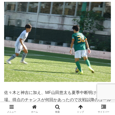
佐々木と神吉に加え、MF山田悠太も夏季中断明け初出
場。得点のチャンスが何回かあったので次戦以降のゴール
に期待。
メニュー
ホーム
検索
トップ
サイドバー