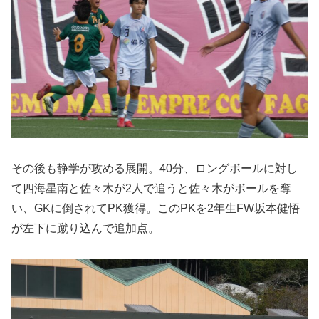
その後も静学が攻める展開。40分、ロングボールに対し
て四海星南と佐々木が2人で追うと佐々木がボールを奪
い、GKに倒されてPK獲得。このPKを2年生FW坂本健悟
が左下に蹴り込んで追加点。