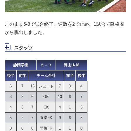
このまま5-3で試合終了。連敗を2で止め、1試合で降格圏
から脱出しました。
スタッツ
静岡学園
５－３
岡山U-18
後半
前半
チーム合計
前半
後半
6
7
13
シュート
7
3
4
3
3
6
GK
13
6
7
4
3
7
CK
4
1
3
5
2
7
直接FK
9
6
3
0
0
0
間接FK
1
1
0