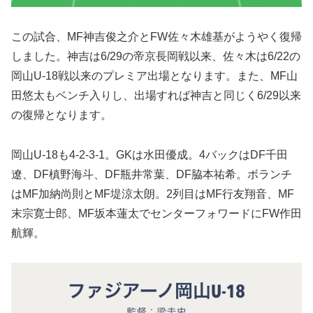
この試合、MF神吉俊之介とFW佐々木雄基がようやく復帰
しました。神吉は6/29の帝京長岡戦以来、佐々木は6/22の
岡山U-18戦以来のプレミア出場となります。また、MF山
田悠太もベンチ入りし、出場すれば神吉と同じく6/29以来
の復帰となります。
岡山U-18も4-2-3-1。GKは水田優成。4バックはDF千田
遼、DF槙野海斗、DF瓶井常葉、DF脇本祐希。ボランチ
はMF加納尚則とMF堤涼太朗。2列目はMF行友翔音、MF
末宗寛士郎、MF坂本蓮太でセンターフォワードにFW作田
航輝。