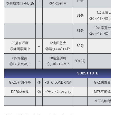
→
74分
③川崎ﾌﾛﾝﾀｰﾚU-15
③ﾌﾚｽｶ神戸
7坂本蓮太
81分
③ﾌｧｼﾞｱｰﾉ岡山U-
10末宗寛士郎
81分
③ﾌｧｼﾞｱｰﾉ岡山U-
22落合咲蔵
12山田悠太
→
82分
③静岡学園中
③清水ｴｽﾊﾟﾙｽJY
8四海星南
28足立羽琉
→
90+2分
③FC東京深川
②川崎CHAMP
SUBSTITUTE
GK29府川拓夢
③
PSTC LONDRINA
GK1来海良宣
DF20林奏汰
②
グランパスみよし
MF8平尾鴻成
MF23奥嶋繁