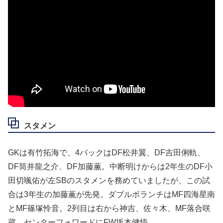
スタメン
GKは有竹拓海で、4バックはDF松井翼、DF吉田俐軌、
DF筒井龍之介、DF加藤薫。中断明けからは2年生のDF小
田切颯佑が左SBのスタメンを務めていましたが、この試
合は3年生の加藤薫が先発。ダブルボランチはMF四海星南
とMF篠塚怜音。2列目は右から神吉、佐々木、MF落合咲
蔵。センターフォワードにFW坂本健悟。