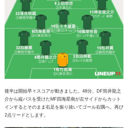
後半は開始早々スコアが動きました。48分、DF筒井龍之
介から縦パスを受けたMF四海星南が左サイドからカット
インするとそのまま右足を振り抜いてゴール右隅へ。再び
2点リードとします。