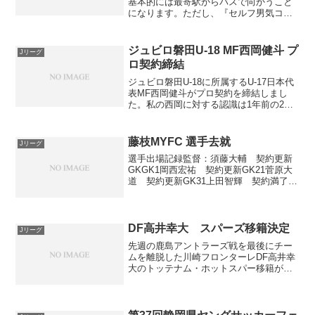
基本的には最寄駅からバスで向かうこと
になります。ただし、『セルフ男気コー
ス』という公式HPにも記載されている徒
歩1時間かかるルートもあったりします。
ちなみに私は小田急鶴川駅からのバスで
ジュビロ磐田U-18 MF西岡健斗 プ
Jリーグ
す。スタジアム周...
ロ契約締結
ジュビロ磐田U-18に所属するU-17日本代
表MF西岡健斗がプロ契約を締結しまし
た。私の西岡に対する認識は1年前の2種
登録されたときとほとんど同じです。磐
田U-18はしっかり追えていないので、知
識がまったくアップデートされていませ
藤枝MYFC 選手去就
Jリーグ
ん。この世...
選手出場記録監督：須藤大輔 契約更新
GKGK1岡西宏祐 契約更新GK21菅原大
道 契約更新GK31上田智輝 契約満了
→FC岐阜GK41北村海チディ 契約更新
GK内山圭 期限付き移籍加入：サガン鳥
栖DFDF2川島將 契約更新DF3鈴木翔
太 契...
DF高井幸大 スパーズ移籍決定
Jリーグ
先週の鹿島アントラーズ戦を最後にチー
ムを離脱した川崎フロンターレDF高井幸
大のトッテナム・ホットスパー移籍が正
式に発表されました。川崎フロンターレ
に関わるすべての皆さん、こんにちは。
この度、トッテナム・ホットスパーに移
籍することにしました。...