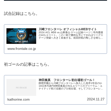
試合記録はこちら。
川崎フロンターレ オフィシャルWEBサイト
2024 ACL MD6 vs.山東泰山 ゲーム記録ページ｜年内最後
のACLエリート。この一戦で勝利を手にできればリーグス
テージ突破へ大きく前進する。前回対戦の悔しさを晴らす
べく勝点3を積みたい。会場は等々力陸上競技場。19:00キ
ックオフ...
www.frontale.co.jp
初ゴールの記事はこちら。
神田奏真 フロンターレ初出場初ゴール！
静岡学園から川崎フロンターレへ加入した高卒1年目のU-
19日本代表FW神田奏真がACLエリートのブリーラム・ユ
ナイテッド戦で念願のプロ初出場、そしてフロンターレ初
ゴールを記録しました！！フロンターレではプロデビュー
戦でのゴールは2022年の...
2024.11.27
kathorine.com