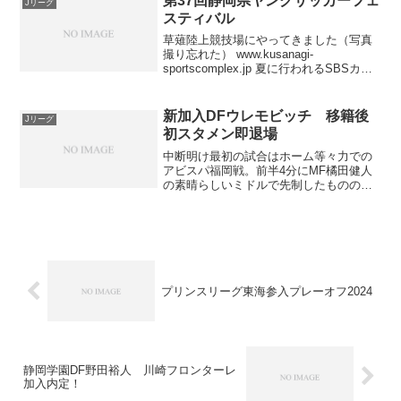
第37回静岡県ヤングサッカーフェ
Jリーグ
スティバル
草薙陸上競技場にやってきました（写真
撮り忘れた） www.kusanagi-
sportscomplex.jp 夏に行われるSBSカッ
プしかり、冬に時之栖で行われる裏選手
権しかり、サッカー王国といわれるだけ
あって静岡では様々なサッカーイベン
新加入DFウレモビッチ 移籍後
Jリーグ
ト...
初スタメン即退場
中断明け最初の試合はホーム等々力での
アビスパ福岡戦。前半4分にMF橘田健人
の素晴らしいミドルで先制したものの、
なんと前半のうちにDFウレモビッチとフ
ァンウェルメスケルケン際が退場。後半
45分まるまる9人vs11人で戦うことにな
り、最終的に2...
プリンスリーグ東海参入プレーオフ2024
静岡学園DF野田裕人 川崎フロンターレ
加入内定！