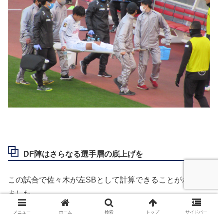
DF陣はさらなる選手層の底上げを
この試合で佐々木が左SBとして計算できることがわかり
ました。
メニュー
ホーム
検索
トップ
サイドバー