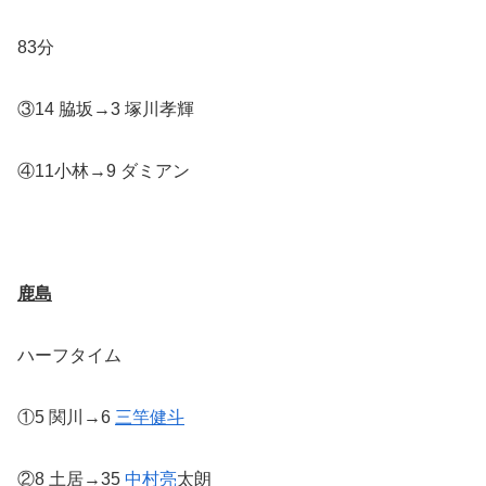
83分
③14 脇坂→3 塚川孝輝
④11小林→9 ダミアン
鹿島
ハーフタイム
①5 関川→6
三竿健斗
②8 土居→35
中村亮
太朗