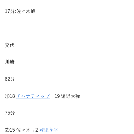
17分:佐々木旭
交代
川崎
62分
①18
チャナティップ
→19 遠野大弥
75分
②15 佐々木→2
登里享平