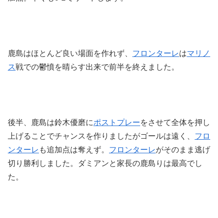
鹿島はほとんど良い場面を作れず、
フロンターレ
は
マリノ
ス
戦での鬱憤を晴らす出来で前半を終えました。
後半、鹿島は鈴木優磨に
ポストプレー
をさせて全体を押し
上げることでチャンスを作りましたがゴールは遠く、
フロ
ンターレ
も追加点は奪えず。
フロンターレ
がそのまま逃げ
切り勝利しました。ダミアンと家長の鹿島りは最高でし
た。