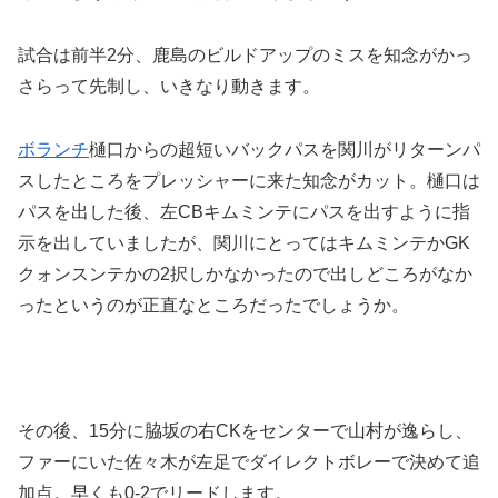
試合は前半2分、鹿島のビルドアップのミスを知念がかっ
さらって先制し、いきなり動きます。
ボランチ
樋口からの超短いバックパスを関川がリターンパ
スしたところをプレッシャーに来た知念がカット。樋口は
パスを出した後、左CBキムミンテにパスを出すように指
示を出していましたが、関川にとってはキムミンテかGK
クォンスンテかの2択しかなかったので出しどころがなか
ったというのが正直なところだったでしょうか。
その後、15分に脇坂の右CKをセンターで山村が逸らし、
ファーにいた佐々木が左足でダイレクトボレーで決めて追
加点。早くも0-2でリードします。