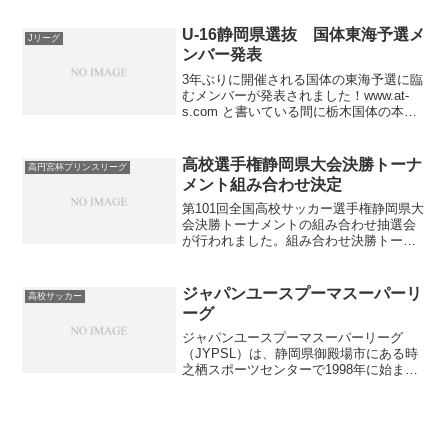
山形ユースモンテディオ村山2DF藤田 明
日翔高117970川崎フロン...
U-16静岡県選抜 国体東海予選メ
Jリーグ
ンバー発表
3年ぶりに開催される国体の東海予選に臨
むメンバーが発表されました！www.at-
s.com と書いている間に栃木国体の本大
会出場が決定してました。笑 勝てば本大
会出場となる愛知戦で、3-0でリードしな
がらも最終的には5-4になるという超大
高校選手権静岡県大会決勝トーナ
高円宮杯プリンスリーグ
味...
メント組み合わせ決定
第101回全国高校サッカー選手権静岡県大
会決勝トーナメントの組み合わせ抽選会
が行われました。組み合わせ決勝トーナ
メント進出校トーナメント 組み合わせ決
勝トーナメント進出校第1シード静岡学
園、藤枝明誠、浜松開誠館、藤枝東第2シ
ジャパンユースプーマスーパーリ
高校サッカー
ード富士市立、清...
ーグ
ジャパンユースプーマスーパーリーグ
（JYPSL）は、静岡県御殿場市にある時
之栖スポーツセンターで1998年に始まっ
た全国リーグです。昔から行われている
リーグだけあって、プレミアから都道府
県リーグまでかなり幅広いチームが参加
しています。都道府...