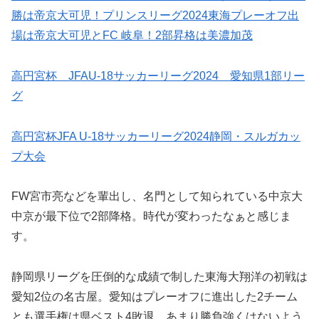
勝は帝京大可児！プリンスリーグ2024東海プレーオフ出
場は帝京大可児とFC 岐阜！2部昇格は美濃加茂
高円宮杯 JFAU-18サッカーリーグ2024 愛知県1部リー
グ
高円宮杯JFA U-18サッカーリーグ2024静岡・スルガカッ
プ大会
FW宮市亮などを輩出し、名門として知られている中京大
中京が最下位で2部降格。時代が変わったなぁと感じま
す。
静岡県リーグを圧倒的な成績で制した東海大翔洋の初戦は
愛知2位の名古屋。愛知はプレーオフに進出した2チーム
とも選手権は県ベスト4敗退。あまり勝負強くはないよう