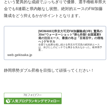
という驚異的な成績でぶっちぎりで優勝、選手権岐阜県大
会でも6連覇と県内敵なし状態。絶対的エースのFW加藤
隆成をどう抑えるかがポイントとなります。
[MOM4883]帝京大可児FW加藤隆成(3年)_驚異の
30m“ウォーターショット”弾も炸裂! 全国通算9
発の注目エース、最後の冬は「百発百中」の境地
へ | ゲキサカ
全国でも結果を残し続ける帝京大可児高の絶対的エース
は、水びたしのピッチでも輝きを失わなかった。岐阜県予
選...
web.gekisaka.jp
静岡県勢ダブル昇格を目指して頑張ってください！