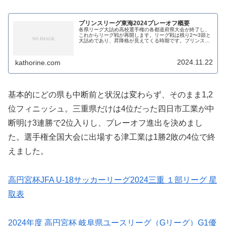
プリンスリーグ東海2024プレーオフ概要
各県リーグ大詰め高校選手権の各都道府県大会が終了し、
これからリーグ戦が再開します。リーグ戦は残り2〜3節と
大詰めであり、昇降格が見えてくる時期です。プリンスリ
ーグ昇格プレーオフは12/7（土）に開幕します。組み合わ
せは以下の通り。今年も竜洋...
2024.11.22
kathorine.com
基本的にどの県も中断前と状況は変わらず、そのまま1,2
位フィニッシュ。三重県だけは4位だった四日市工業が中
断明け3連勝で2位入りし、プレーオフ進出を決めまし
た。選手権全国大会に出場する津工業は1勝2敗の4位で終
えました。
高円宮杯JFA U-18サッカーリーグ2024三重 １部リーグ 星
取表
2024年度 高円宮杯 岐阜県ユースリーグ（Gリーグ）G1優