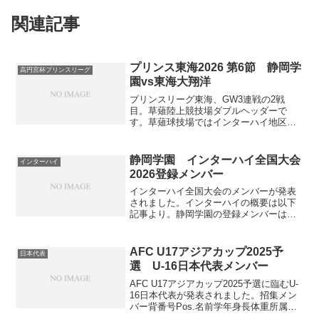
関連記事
プリンス東海2026 第6節 静岡学
高円宮杯プリンスリーグ
園vs東海大翔洋
プリンスリーグ東海、GW3連戦の2戦
目。草薙陸上競技場ダブルヘッダーで
す。草薙球技場ではインターハイ地区大
会が行われています。試合記録スタメン
フォーメーションは3-4-1-2。Jヴィレッジ
カップで試していた3バックでスタート。
静岡学園 インターハイ全国大会
インターハイ
GK田邉匠真、...
2026登録メンバー
インターハイ全国大会のメンバーが発表
されました。インターハイの概要は以下
記事より。静岡学園の登録メンバーは以
下リンクより。7/25追記全然レギュレー
ション見てなかったのですが、本登録選
手は1〜20番までの20人、21〜28番の選
AFC U17アジアカップ2025予
日本代表
手は予備登録...
選 U-16日本代表メンバー
AFC U17アジアカップ2025予選に臨むU-
16日本代表が発表されました。招集メン
バー背番号Pos.名前学年身長体重所属前
所属1GK佐藤 陸斗高118574モンテディオ