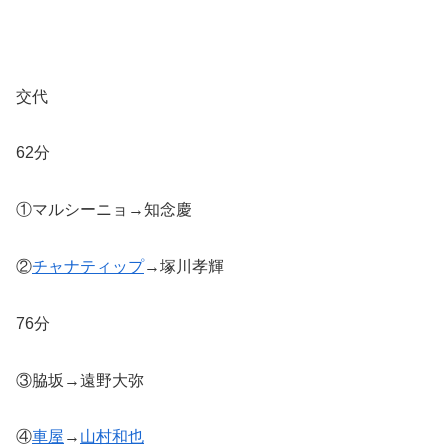
交代
62分
①マルシーニョ→知念慶
②
チャナティップ
→塚川孝輝
76分
③脇坂→遠野大弥
④
車屋
→
山村和也