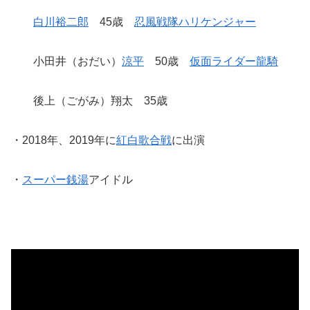
白川裕二郎
45歳
忍風戦隊ハリケンジャー
小田井（おだい）
涼平
50歳
仮面ライダー龍騎
後上（ごがみ）翔太 35歳
・2018年、2019年に
紅白歌合戦
に出演
・
スーパー銭湯
アイドル