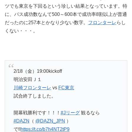
ツでも東京を下回るという珍しい結果となっています。特
に、パス成功数なんて500～600本で成功率8割以上が普通
だったのに257本とかなり少ない数字。
フロンターレ
らし
くない・・・。
2/18（金）19:00kickoff
明治安田Ｊ１
川崎フロンターレ
vs
FC東京
試合終了しました。
開幕戦勝利です！！！
#Jリーグ
観るなら
#DAZN
（
@DAZN_JPN
）
で!!
https://t.co/b7h4NT2tP9