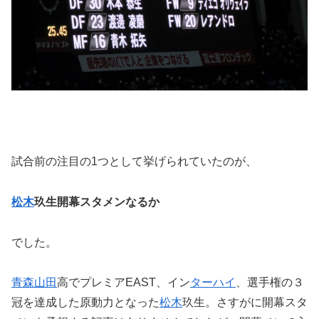
試合前の注目の1つとして挙げられていたのが、
松木
玖生開幕スタメンなるか
でした。
青森山田
高でプレミアEAST、イン
ターハイ
、選手権の３
冠を達成した原動力となった
松木
玖生。さすがに開幕スタ