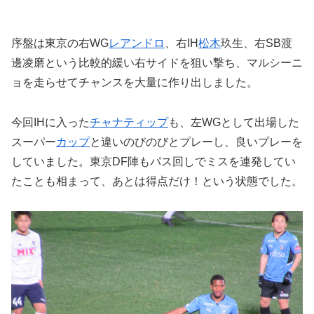
序盤は東京の右WG
レアンドロ
、右IH
松木
玖生、右SB渡
邊凌磨という比較的緩い右サイドを狙い撃ち、マルシーニ
ョを走らせてチャンスを大量に作り出しました。
今回IHに入った
チャナティップ
も、左WGとして出場した
スーパー
カップ
と違いのびのびとプレーし、良いプレーを
していました。東京DF陣もパス回しでミスを連発してい
たことも相まって、あとは得点だけ！という状態でした。