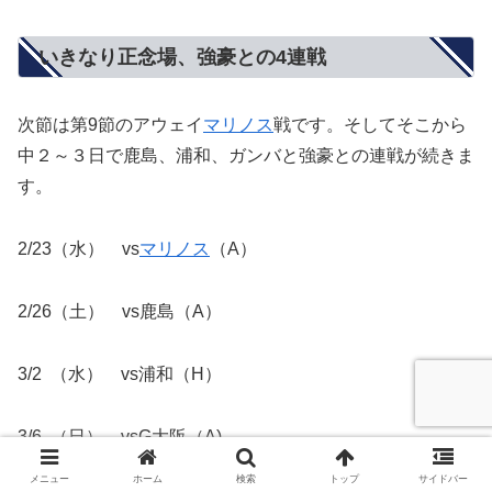
いきなり正念場、強豪との4連戦
次節は第9節のアウェイ
マリノス
戦です。そしてそこから
中２～３日で鹿島、浦和、ガンバと強豪との連戦が続きま
す。
2/23（水） vs
マリノス
（A）
2/26（土） vs鹿島（A）
3/2 （水） vs浦和（H）
3/6 （日） vsG大阪（A)
メニュー
ホーム
検索
トップ
サイドバー