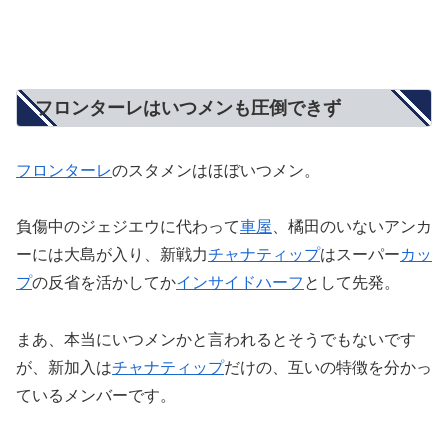
フロンターレはいつメンも圧倒できず
フロンターレ
のスタメンはほぼいつメン。
負傷中のジェジエウに代わって
車屋
、橘田のいないアンカ
ーには大島が入り、新戦力
チャナティップ
はスーパー
カッ
プ
の反省を活かしてか
インサイドハーフ
として先発。
まあ、本当にいつメンかと言われるとそうでもないです
が、新加入は
チャナティップ
だけの、互いの特徴を分かっ
ているメンバーです。