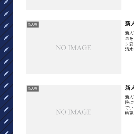
新人
新人戦
新人
東を
ク磐
清水
新人
新人戦
新人
院に
てい
時更