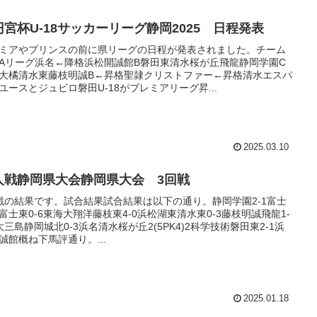
円宮杯U-18サッカーリーグ静岡2025 日程発表
ミアやプリンスの前に県リーグの日程が発表されました。チーム
Aリーグ浜名←降格浜松開誠館B磐田東清水桜が丘飛龍静岡学園C
大橘清水東藤枝明誠B←昇格聖隷クリストファー←昇格清水エスパ
ユースとジュビロ磐田U-18がプレミアリーグ昇...
2025.03.10
人戦静岡県大会静岡県大会 3回戦
戦の結果です。試合結果試合結果は以下の通り。静岡学園2-1富士
富士東0-6東海大翔洋藤枝東4-0浜松湖東清水東0-3藤枝明誠飛龍1-
大三島静岡城北0-3浜名清水桜が丘2(5PK4)2科学技術磐田東2-1浜
誠館概ね下馬評通り。...
2025.01.18