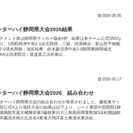
2026.08.05
ンターハイ静岡県大会2026結果
ナメント表は静岡県サッカー協会HP、結果は各チーム公式SNSな
り。1回戦焼津中央2-1浜北西焼：三嶽、河原崎浜：影山哲平御殿
2-0清水西御：池谷祐摩、鈴木豪沼津中央2-0静岡東静岡城北
1PK4)1沼津西沼：渡邉真乙浜松南1(...
2026.05.17
ンターハイ静岡県大会2026 組み合わせ
ターハイ静岡県大会の組み合わせが発表されました。藤枝東サッ
部公式Xより地区大会の結果は以下より。シード東部中部西部1静
園飛龍常葉大橘磐田東2藤枝東日大三島島田商業聖隷3浜松開誠館
学園清水桜が丘浜名4東海大翔洋富士東清水東浜松...