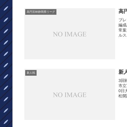
高
高円宮杯静岡県リーグ
プレ
編成
常葉
ルス
新
新人戦
3回
市立
0日
松開