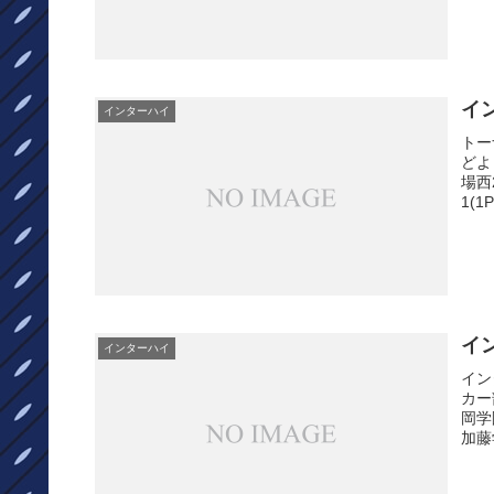
イ
インターハイ
トー
どよ
場西
1(
イ
インターハイ
イン
カー
岡学
加藤