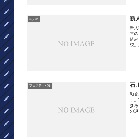
新
新人戦
新人
年の
組み
校。
石
フェスティバル
和倉
す。
参考
の通