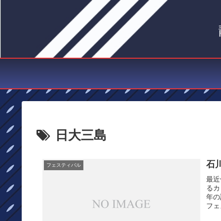
日大三島
石
フェスティバル
最近
るカ
年の
フェ