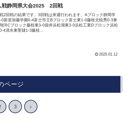
人戦静岡県大会2025 2回戦
戦2回戦の結果です。3回戦は来週行われます。Aブロック静岡学
5-0新居加藤学園0-4富士市立Bブロック富士東1-0藤枝北暁秀0-3東
翔洋Cブロック藤枝東3-0袋井浜松湖東3-0浜松工業Dブロック浜松
0-4清水東聖隷1-3藤枝...
2025.01.12
のページ
次
2
3
へ