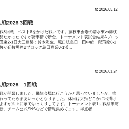
2026.05.12
戦2026 3回戦
戦3回戦、ベスト8をかけた戦いです。藤枝東会場の清水東vs藤枝
見たかったですが諸事情で断念。トーナメント表試合結果Aブロッ
田東2-1日大三島磐：鈴木海生、堀口晄良日：田中綜一郎飛龍0-1
桜が丘牧勇翔Bブロック島田商業0-1浜...
2026.01.24
戦2026 1回戦
戦が開幕しました。飛龍会場に行こうかと思っていましたが、病
行ってたらまあいっかとなりました。休日は大抵どこかに出掛け
ますが久々に家でゆっくりしてます。トーナメント表1回戦結果随
新。チーム公式SNSなどで情報集めてます。得点者...