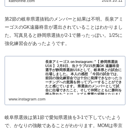
2025.10.11
kathorine.com
第2節の岐阜県選抜戦のメンバーと結果は不明。長泉アミ
ーゴスのGK遠藤柊音が選出されていることはわかりまし
た。写真見ると静岡県選抜が2-1で勝ったっぽい。1/25に
強化練習会があったようです。
長泉アミーゴス on Instagram: "【 静岡県選抜
U16 】 2月8日、当クラブU15所属GK 遠藤柊音
選手が静岡県選抜U16として、岐阜県との試合に
出場しました。 本人の感想 「今回の試合では、
前回の強化練習会では十分に発揮できなかったコ
ーチングへの意識を持ってプレーすることができ
たと感じています。 県選抜のメンバーとして試
合に出場できたこと、そして仲間とともに勝利を
掴み取れたことは、とても貴重な経験となりまし
た。 一方で、足元の技術やハイボールへの対応
www.instagram.com
など、課題も残る試合となりました。 これらの
課題を克服するために、日々の練習を大切に積み
重ね、さらに成長していきたいと思います。」
地道に頑張っていこう柊音！ #長泉アミーゴス
岐阜県選抜は第1節で愛知県選抜を3-1で下していたよう
#AMIGOS #ゴールキーパー #ジュニアユース ジ
ュニア チャイルド #サッカー 静岡県 長泉町 清水
で、かなりの強敵であることがわかります。MOMは帝京
町 小山町 御殿場市 裾野市 沼津市 三島市 西伊豆