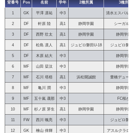
背番号
Pos
名前
学年
2種所属
3種所属
1
GK
平澤 凛祐
中3
清水エスパルス
2
DF
軒原 陸
高1
静岡学園
シーガル
3
DF
西野 壮太
高1
静岡学園
静岡学園
4
DF
松島 凛人
高1
ジュビロ磐田U-18
ジュビロ磐田U
5
DF
木原 結大
中3
静岡学園
6
MF
山田 栞汰
中3
静岡学園
7
MF
石川 塔梧
高1
浜松開誠館
豊橋デュー
8
MF
亀川 潤
中3
静岡学園
9
MF
五十嵐 晟那
中3
FC桜が
10
MF
杉ノ原 芽生
高1
静岡学園
静岡学園
11
FW
西川 颯亮
中3
ジュビロ磐田U
12
GK
檜山 倖輝
中3
アスルクラロ沼