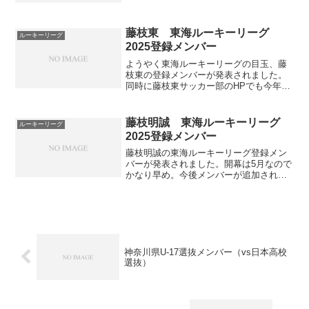
ゆっくりしてます。トーナメント表1回戦
結果随時更新。チーム公式SNSなどで情
報集めてます。得点者...
藤枝東 東海ルーキーリーグ
ルーキーリーグ
2025登録メンバー
ようやく東海ルーキーリーグの目玉、藤
枝東の登録メンバーが発表されました。
同時に藤枝東サッカー部のHPでも今年の
新入部員が発表されていました。名前学
年Pos身長前所属備考1村上 竣高
1GK177Honda FC2橋本 龍駕高1GK177フ
藤枝明誠 東海ルーキーリーグ
ルーキーリーグ
ェル...
2025登録メンバー
藤枝明誠の東海ルーキーリーグ登録メン
バーが発表されました。開幕は5月なので
かなり早め。今後メンバーが追加された
ら更新します。＞4/15追記メンバーが追
加されていました。4/13時点では48人で
したが93人に増えてました。昨年は89人
という超...
神奈川県U-17選抜メンバー（vs日本高校
選抜）