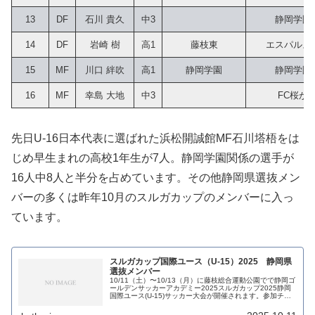
13
DF
石川 貴久
中3
静岡学園
14
DF
岩崎 樹
高1
藤枝東
エスパルス
15
MF
川口 絆吹
高1
静岡学園
静岡学園
16
MF
幸島 大地
中3
FC桜が
先日U-16日本代表に選ばれた浜松開誠館MF石川塔梧をは
じめ早生まれの高校1年生が7人。静岡学園関係の選手が
16人中8人と半分を占めています。その他静岡県選抜メン
バーの多くは昨年10月のスルガカップのメンバーに入っ
ています。
スルガカップ国際ユース（U-15）2025 静岡県
選抜メンバー
10/11（土）〜10/13（月）に藤枝総合運動公園でで静岡ゴ
ールデンサッカーアカデミー2025スルガカップ2025静岡
国際ユース(U-15)サッカー大会が開催されます。参加チー
ムは静岡県選抜のTeam FFFとTeam SSS、ドイツのア...