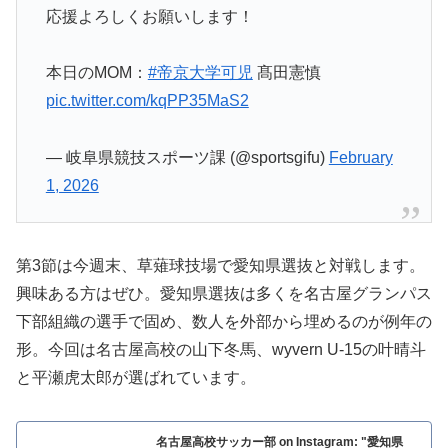
応援よろしくお願いします！
本日のMOM：
#帝京大学可児
髙田憲慎
pic.twitter.com/kqPP35MaS2
— 岐阜県競技スポーツ課 (@sportsgifu)
February
1, 2026
第3節は今週末、草薙球技場で愛知県選抜と対戦します。
興味ある方はぜひ。愛知県選抜は多くを名古屋グランパス
下部組織の選手で固め、数人を外部から埋めるのが例年の
形。今回は名古屋高校の山下冬馬、wyvern U-15の叶晴斗
と平瀬虎太郎が選ばれています。
名古屋高校サッカー部 on Instagram: "愛知県