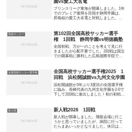
園vs愛工大名電
プリンスリーグ東海が開幕しました。1年
でのプレミア復帰を目指す静岡学園は、
昇格組の愛工大名電と対戦しました。愛
工大名電はイチローを輩出するなど野球
で有名な高校ですが、近年サッカーの方
も力を付けてきており、昨年のインター
第102回全国高校サッカー選手
高校サッカー
ハイ全国大会に出場して...
権 1回戦 静岡学園vs明徳義塾
全国初戦、万が一のことを考えて見に行
きましたが心配不要でした。2回戦は国立
での開幕戦に勝利した広島国際学院で
す。記事スタメンGKは去年から不動の守
護神、東京ヴェルディ内定中村圭佑。セ
ンバは春から続いた水野朔&大村海心コン
全国高校サッカー選手権2025 1
全国高校サッカー選手権
ビではなく、2年生D...
回戦 浜松開誠館vs九州文化学園
浜松開誠館が3年ぶり3度目の全国選手権
に臨み、長崎代表の九州文化学園を2-0で
下して2回戦に進出しました！初の初戦突
破開誠館は今回が3度目の全国選手権です
が、過去2回は初戦敗退しています。2018
年度浜松開誠館0-1長崎総科大附属2022
新人戦2026 1回戦
新人戦
年...
新人戦が開幕しました。飛龍会場に行こ
うかと思っていましたが、病院に行って
たらまあいっかとなりました。休日は大
抵どこかに出掛けていますが久々に家で