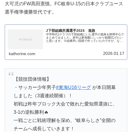
町 Desporte KRATVS bonera 各学年随時体験入
大可児のFW髙田憲慎。FC岐阜U-15の日本クラブユース
団募集中"
91 likes, 0 comments - nagaizumi_amigos on February
選手権準優勝世代です。
10, 2026: "【 静岡県選抜U16 】2月8日、当クラブU15所
属GK 遠藤柊音選手が静岡県選抜U16として、岐阜県との
試合に出...
J下部組織所属選手2024 進路
中学時代Jクラブの下部組織にいた選手の進路を静岡中心で
まとめてみました。来年は東海圏にしっかり範囲広げたい
と思います。※結構早い段階で作っていたのですが、なか
なか進路のわからない選手が何人かいたので置いておいた
らそのまま忘れてました。ちなみ...
2026.01.17
kathorine.com
【競技団体情報】
・サッカー少年男子
#東海U16リーグ
が本日開幕
しました（3週連続開催）！
初戦は昨年ブロック大会で敗れた愛知県選抜に、
3-1の逆転勝利🔥
一戦ごとに戦術理解を深め、“岐阜らしさ”全開の
チームへ成長していきます！