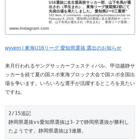
U16選抜に名古屋高校サッカー部、山下冬馬が選
出され（早生まれ）、東海リーグ後期第2節にて
先発出場を果たしました。 愛知県2ー0三重県"
182 likes, 0 comments - nagoyahighschoolsoccerclub on
February 8, 2026: "愛知県U16選抜に名古屋高校サッカー
部、山下冬馬が選出され（早生まれ）、東海リーグ後期第
2節に...
www.instagram.com
wyvern | 東海U16リーグ 愛知県選抜 選出のお知らせ
来月行われるヤングサッカーフェスティバル、甲信越静サ
ッカーを経て夏の国スポ東海ブロック大会で国スポ全国出
場を争います。いろいろな選手が活躍するところを見たい
ですね。
2/15追記
静岡県選抜vs愛知県選抜は3-2で静岡県選抜が勝利し
たようです。静岡県選抜は3連勝。