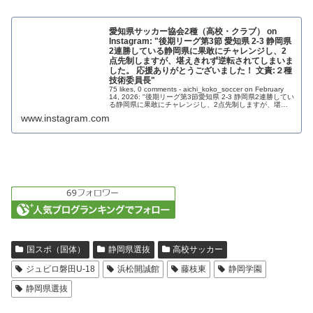
愛知県サッカー協会2種（高校・クラブ） on
Instagram: "後期リーグ第3節 愛知県 2-3 静岡県
2連勝している静岡県に果敢にチャレンジし、2
点先制しますが、堪えきれず逆転されてしまいま
した。 応援ありがとうございました！ 文責:２種
技術委員長"
75 likes, 0 comments - aichi_koko_soccer on February
14, 2026: "後期リーグ第3節愛知県 2-3 静岡県2連勝してい
る静岡県に果敢にチャレンジし、2点先制しますが、堪え
きれず逆転...
www.instagram.com
国スポ（国体）
静岡県選抜
高校サッカー
ジュビロ磐田U-18
浜松開誠館
藤枝東
静岡学園
静岡県選抜