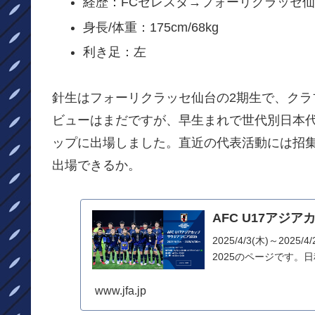
経歴：FCセレスタ→フォーリクラッセ
身長/体重：175cm/68kg
利き足：左
針生はフォーリクラッセ仙台の2期生で、クラ
ビューはまだですが、早生まれで世代別日本代表
ップに出場しました。直近の代表活動には招集さ
出場できるか。
AFC U17アジア
2025/4/3(木)～20
2025のページです。
www.jfa.jp