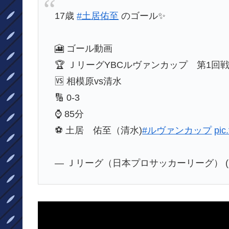
17歳
#土居佑至
のゴール✨️
🎦 ゴール動画
🏆 ＪリーグYBCルヴァンカップ 第1回
🆚 相模原vs清水
🔢 0-3
⌚️ 85分
⚽️ 土居 佑至（清水)
#ルヴァンカップ
pic
— Ｊリーグ（日本プロサッカーリーグ） (@J