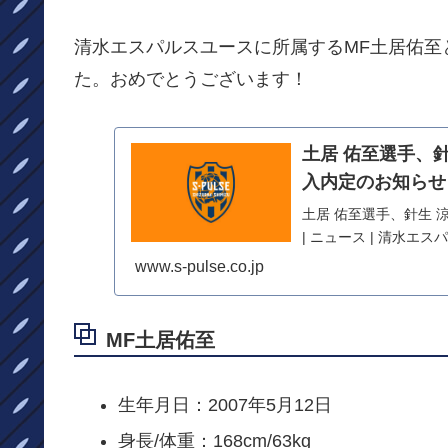
清水エスパルスユースに所属するMF土居佑至
た。おめでとうございます！
土居 佑至選手、針
入内定のお知らせ
土居 佑至選手、針生 
| ニュース | 清水エ
www.s-pulse.co.jp
MF土居佑至
生年月日：2007年5月12日
身長/体重：168cm/63kg