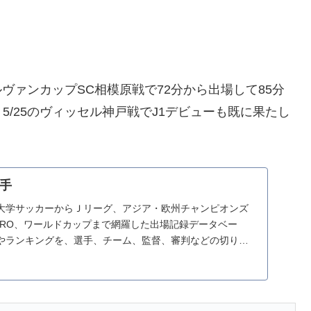
ルヴァンカップSC相模原戦で72分から出場して85分
/25のヴィッセル神戸戦でJ1デビューも既に果たし
選手
大学サッカーからＪリーグ、アジア・欧州チャンピオンズ
URO、ワールドカップまで網羅した出場記録データベー
やランキングを、選手、チーム、監督、審判などの切り口