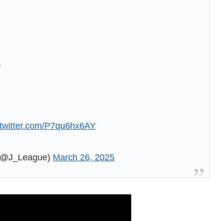
戦
.twitter.com/P7qu6hx6AY
_League)
March 26, 2025