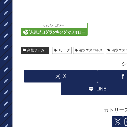
高校サッカー
Jリーグ
清水エスパルス
清水エス
シ
X
LINE
カトリー