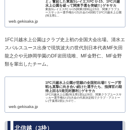
と」奮起した東急SレイエスFC U-15、1FC川越
水上公園を破って関東予選を突破!! | ゲキサカ
東急SレイエスFC U-15(関東2部B)は15日、関東クラブユ
ースサッカー選⼿権(U-15)⼤会の4回戦で1FC川越水上公園
(埼玉県1...
web.gekisaka.jp
1FC川越水上公園はクラブ史上初の全国大会出場。清水エ
スパルスユース出身で現筑波大の世代別日本代表MF矢田
龍之介や元静岡学園のDF岩田琉唯、MF金野仁、MF金野
類を輩出したチーム。
1FC川越水上公園が悲願の全国初出場!! リーグ苦
戦も真摯に向き合い続けた選手たち、指揮官の期
待上回る5発完封勝利 | ゲキサカ
1FC川越水上公園(埼玉県1部)は28日、関東クラブユースサ
ッカー選⼿権(U-15)⼤会の代表決定戦でクラブ・アストー
レ(千葉県2部)に5-0で...
web.gekisaka.jp
北信越（3枠）