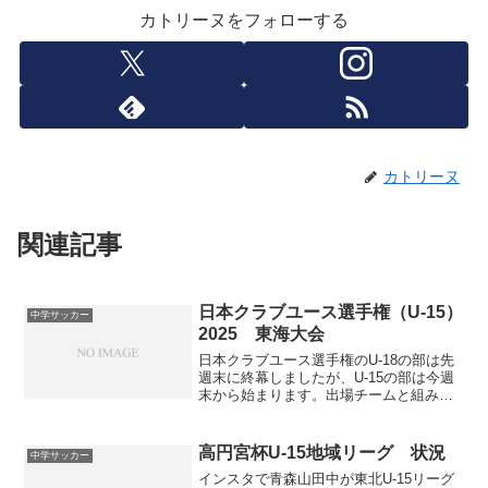
カトリーヌをフォローする
カトリーヌ
関連記事
日本クラブユース選手権（U-15）
中学サッカー
2025 東海大会
日本クラブユース選手権のU-18の部は先
週末に終幕しましたが、U-15の部は今週
末から始まります。出場チームと組み合
わせも既に決まっています。組み合わせ
上位6チームが全国大会出場権獲得。ま
た、7〜14位の8チームはインターシティ
高円宮杯U-15地域リーグ 状況
中学サッカー
トリムカップ...
インスタで青森山田中が東北U-15リーグ