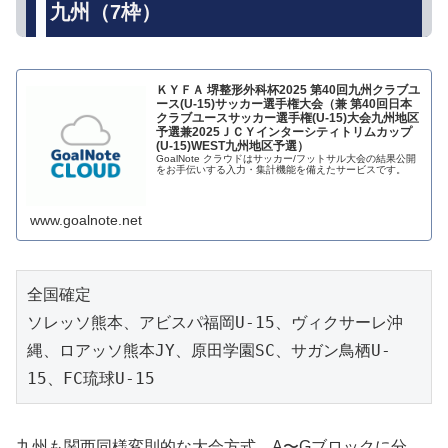
九州（7枠）
ＫＹＦＡ 堺整形外科杯2025 第40回九州クラブユ
ース(U-15)サッカー選手権大会（兼 第40回日本
クラブユースサッカー選手権(U-15)大会九州地区
予選兼2025ＪＣＹインターシティトリムカップ
(U-15)WEST九州地区予選）
GoalNote クラウドはサッカー/フットサル大会の結果公開
をお手伝いする入力・集計機能を備えたサービスです。
www.goalnote.net
全国確定
ソレッソ熊本、アビスパ福岡U-15、ヴィクサーレ沖
縄、ロアッソ熊本JY、原田学園SC、サガン鳥栖U-
15、FC琉球U-15
九州も関西同様変則的な大会方式。A〜Gブロックに分