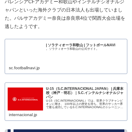
バレンシアCFアカデミー和歌山やインテルナシオナルジ
ャパンといった海外クラブの日本法人も出場していまし
た。バルサアカデミー奈良は奈良県4位で関西大会出場を
逃したようです。
| ソラティオーラ和歌山 | フットボールNAVI
。ソラティオーラ和歌山の公式サイト。
sc.footballnavi.jp
U-15（S.C.INTERNACIONAL JAPAN） | 兵庫本
校（神戸・明石）｜S.C.インテルナシオナルジャ
パン
U-15（SC.INTERNACIONAL）では、世界クラブチャンピ
オンに輝き、 100年以上の歴史を持ち、世界のサッカー界
で最も成功しているS.C.INTERNACIONALのトレーニング
メソッドを採り入れ、日本人の特徴と融合させた超一流...
internacional.jp