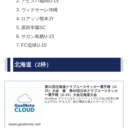
アビスパ福岡U-15
ヴィクサーレ沖縄
ロアッソ熊本JY
原田学園SC
サガン鳥栖U-15
FC琉球U-15
北海道（2枠）
第31回北海道クラブユースサッカー選手権（U-
15）大会 兼 第40回日本クラブユースサッカ
ー選手権（U-15）大会北海道大会
GoalNote クラウドはサッカー/フットサル大会の結果公開
をお手伝いする入力・集計機能を備えたサービスです。
www.goalnote.net