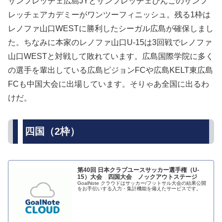
サンフレッチェ広島JYとサンフレッチェびんごのサンフ
レッチェアカデミーがワンツーフィニッシュ。残る1枠は
レノファ山口WESTに勝利したシーガル広島が確保しまし
た。ちなみに本家のレノファ山口U-15は3回戦でレノファ
山口WESTと対戦して敗れています。広島国際学院に多く
の選手を輩出している広島ピジョンFCや広島KELT東広島
FCも中国大会に出場しています。そりゃあ全国に出るわ
けだ。
四国（2枠）
第40回 日本クラブユースサッカー選手権（U-
15）大会 四国大会 ノックアウトステージ
GoalNote クラウドはサッカー/フットサル大会の結果公開
をお手伝いする入力・集計機能を備えたサービスです。