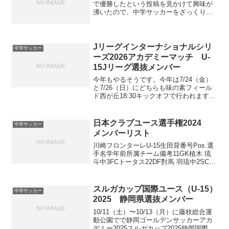
で優勝したという投稿を見かけて興味が
沸いたので、中学サッカーをざっくりま
とめてみました。高円宮杯全日本U-15サ
ッカー大会中学生年代最後の大きな大会
となります。12/13〜12/27の期間で行わ
れます...
Jリーグインターナショナルシリ
中学サッカー
ーズ2026アカデミーマッチ U-
15Jリーグ選抜メンバー
今年もやるそうです。今年は7/24（金）
と7/26（日）にどちらも味の素フィール
ド西が丘18:30キックオフで行われます。
相手は今年もリヴァプールU-15です。入
場無料ですがチケットが必要なようで、
発券手数料110円/枚かかるので実質有料
日本クラブユース選手権2024
中学サッカー
で...
メンバーリスト
川崎フロンターレU-15生田背番号Pos.選
手名学年前所属チーム備考11GK植木 琉
斗中3FCトータス22DF對馬 羽琉中2SCH
FCナショナルトレセンU-14（2024）
33DF坂井 暉絃中3川崎フロンターレU-
1244MF今廣 遥碧中...
スルガカップ国際ユース（U-15）
中学サッカー
2025 静岡県選抜メンバー
10/11（土）〜10/13（月）に藤枝総合運
動公園でで静岡ゴールデンサッカーアカ
デミー2025スルガカップ2025静岡国際ユ