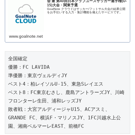
会 兼 第40回日本クラブユースサッカー選手権(U-
15)大会・関東予選
GoalNote クラウドはサッカー/フットサル大会の結果公開
をお手伝いする入力・集計機能を備えたサービスです。
www.goalnote.net
全国確定
優勝：FC LAVIDA
準優勝：東京ヴェルディJY
ベスト4：柏レイソルU-15、東急Sレイエス
ベスト8：FC東京むさし、鹿島アントラーズJY、川崎
フロンターレ生田、浦和レッズJY
敗者戦：大宮アルディージャU15、ACアスミ、
GRANDE FC、横浜F・マリノスJY、1FC川越水上公
園、湘南ベルマーレEAST、前橋FC