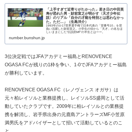
「上手すぎて近寄りがたかった」若き日の中田英
寿が恐れた男・財前宣之が明かす〈天才少年伝
説〉のリアル「自分の才能を特別とは思わなかっ
た。ただ…」（生島洋介）
1993年のU-17世界選手権で日本代表の「背番号10」を背
負い活躍した財前宣之。小学生の頃から「天才」の名をほ
しいままにした“伝説的MF”の半生とはーー。
number.bunshun.jp
3位決定戦ではJFAアカデミー福島とRENOVENCE
OGASA FCが残りの1枠を争い、1-0でJFAアカデミー福島
が勝利しています。
RENOVENCE OGASA FC（レノヴェンス オガサ）は
元々柏レイソルと業務提携し、レイソルSS盛岡として活
動していたクラブです。2009年に柏レイソルとの業務提
携を解消し、岩手県出身の元鹿島アントラーズMF小笠原
満男氏をアドバイザーとして招いて活動しているとのこ
と。