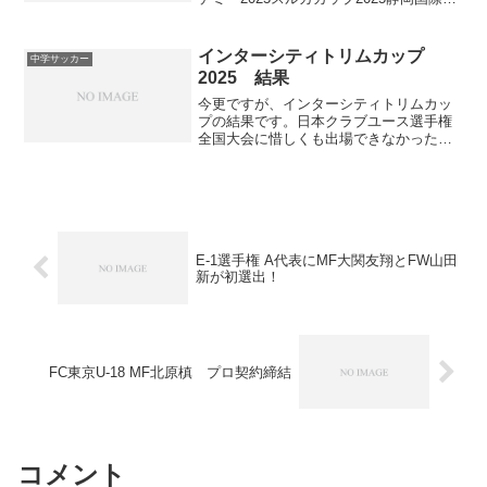
ース(U-15)サッカー大会が開催されます。
参加チームは静岡県選抜のTeam FFFと
Team SSS、ドイツのア...
インターシティトリムカップ
中学サッカー
2025 結果
今更ですが、インターシティトリムカッ
プの結果です。日本クラブユース選手権
全国大会に惜しくも出場できなかったチ
ームを東西に分けて争います。EASTは横
河武蔵野FCが優勝し、MVPには秋山歩己
が選ばれました。WESTは大阪市ジュネ
ッスFCが優勝...
E-1選手権 A代表にMF大関友翔とFW山田
新が初選出！
FC東京U-18 MF北原槙 プロ契約締結
コメント