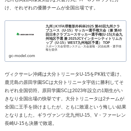
け、それぞれの優勝チームが全国出場です。
九州 | KYFA堺整形外科杯2025 第40回九州クラ
ブユース（U-15）サッカー選手権大会（兼 第40
回日本クラブユースサッカー選手権(U-15)大会九
州地区予選 兼 2025JCYインターシティトリムカ
ップ（U-15）WEST九州地区予選） TOP
スポーツ大会管理システム - 大会速報・試合結果・選手情
報を提供
gc-model.com
ヴィクサーレ沖縄は大分トリニータU-15をPK戦で退け、
鹿児島の原田学園SCは大分トリニータ宇佐に勝利してそ
れぞれ全国切符。原田学園SCは2023年設立の1期生がい
きなり全国出場の快挙です。大分トリニータは2チームが
全国に王手を掛けましたが、ともに敗退という悔しい結果
となりました。ギラヴァンツ北九州U-15、V・ファーレン
長崎U-15も決勝で敗退。