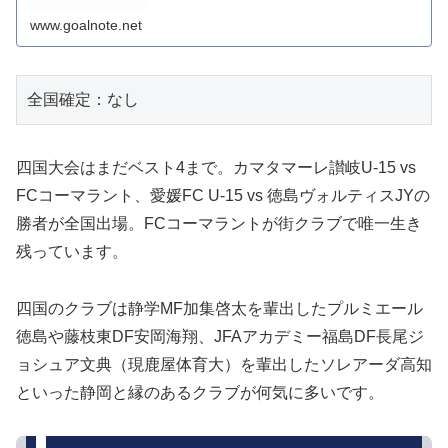
www.goalnote.net
全国確定：なし
四国大会はまだベスト4まで。カマタマーレ讃岐U-15 vs
FCコーマラント、愛媛FC U-15 vs 徳島ヴォルティスJYの
勝者が全国出場。FCコーマラントが街クラブで唯一生き
残っています。
四国のクラブは静学MF加集啓太を輩出したプルミエール
徳島や藤枝東DF安岡海翔、JFAアカデミー福島DF長尾ジ
ョシュア文典（現鹿屋体育大）を輩出したソレアーダ高知
といった静岡と縁のあるクラブが何気に多いです。