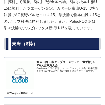
に勝利して優勝。3位までが全国出場。3位は松本山雅U-
15に勝利したツエーゲン金沢。カターレ富山U-15は準々
決勝でAC長野パルセイロU-15、準決勝で松本山雅U-15と
のJクラブ対決に勝利しました。また、PateoFC金沢は
準々決勝でアルビレックス新潟U-15を破っています。
東海（6枠）
第４０回 日本クラブユースサッカー選手権(U-
15)大会東海大会
GoalNote クラウドはサッカー/フットサル大会の結果公開
をお手伝いする入力・集計機能を備えたサービスです。
www.goalnote.net