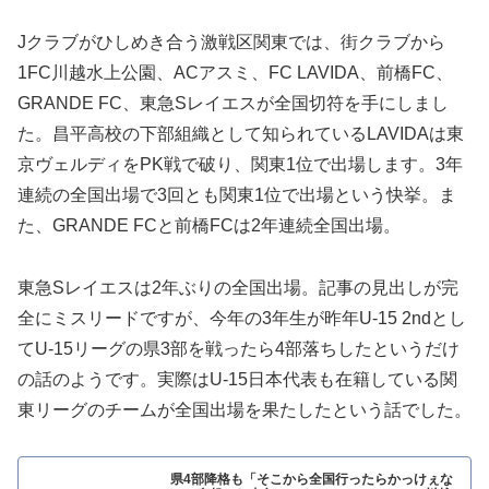
Jクラブがひしめき合う激戦区関東では、街クラブから
1FC川越水上公園、ACアスミ、FC LAVIDA、前橋FC、
GRANDE FC、東急Sレイエスが全国切符を手にしまし
た。昌平高校の下部組織として知られているLAVIDAは東
京ヴェルディをPK戦で破り、関東1位で出場します。3年
連続の全国出場で3回とも関東1位で出場という快挙。ま
た、GRANDE FCと前橋FCは2年連続全国出場。
東急Sレイエスは2年ぶりの全国出場。記事の見出しが完
全にミスリードですが、今年の3年生が昨年U-15 2ndとし
てU-15リーグの県3部を戦ったら4部落ちしたというだけ
の話のようです。実際はU-15日本代表も在籍している関
東リーグのチームが全国出場を果たしたという話でした。
県4部降格も「そこから全国行ったらかっけぇな