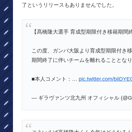
了というリリースもありませんでした。
【髙橋隆大選手 育成型期限付き移籍期間
この度、ガンバ大阪より育成型期限付き
期間終了に伴いチームを離れることとな
■本人コメント：…
pic.twitter.com/biiDYE
— ギラヴァンツ北九州 オフィシャル (@Girava