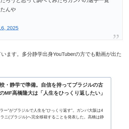
んだろうと思って調べてみたらガンバの選手一覧
ったんや
16, 2025
ます。多分静学出身YouTuberの方でも動画が出た
校・静学で準備。自信を持ってブラジルの古
のMF高橋隆大は「人生をひっくり返したい」
ラー”がブラジルで人生を“ひっくり返す”。ガンバ大阪は4
アラニ(ブラジル)へ完全移籍することを発表した。高橋は静
活躍後、G大阪へ加入。プロ1年...