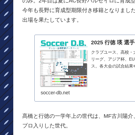
のみ。2年目は夏にAC長野パルセイロに育成
今年も長野に育成型期限付き移籍となりました
出場を果たしています。
2025 行徳 瑛 選手
クラブユース、高校・
リーグ、アジア杯、E
ス。各大会の試合結果
からまとめています
soccer-db.net
髙橋と行徳の一学年上の世代は、MF古川陽介、
プロ入りした世代。