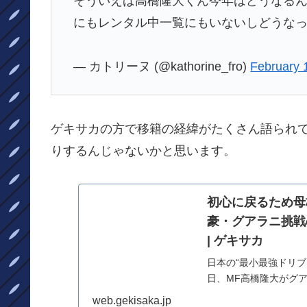
そういえば高橋隆大くん今年はどうなる
にもレンタル中一覧にもいないしどうな
— カトリーヌ (@kathorine_fro)
February 
ゲキサカの方で移籍の経緯がたくさん語られてい
りするんじゃないかと思います。
初心に戻るため母
豪・グアラニ挑戦
| ゲキサカ
日本の“最小最強ドリブ
日、MF高橋隆大がグ
岡の名門、静岡学園高で
web.gekisaka.jp