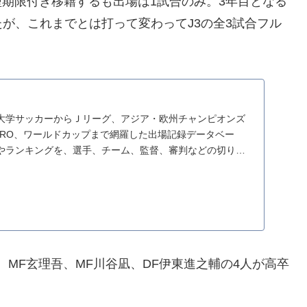
型期限付き移籍するも出場は1試合のみ。3年目となる
が、これまでとは打って変わってJ3の全3試合フル
大学サッカーからＪリーグ、アジア・欧州チャンピオンズ
URO、ワールドカップまで網羅した出場記録データベー
やランキングを、選手、チーム、監督、審判などの切り口
MF玄理吾、MF川谷凪、DF伊東進之輔の4人が高卒