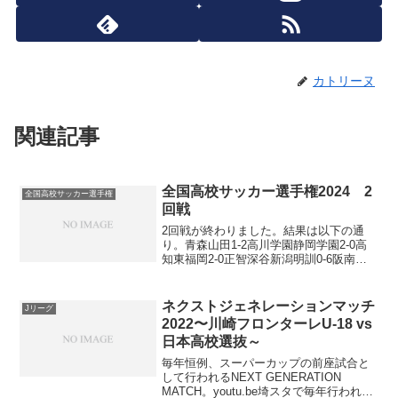
カトリーヌ
関連記事
全国高校サッカー選手権2024 2
全国高校サッカー選手権
回戦
2回戦が終わりました。結果は以下の通
り。青森山田1-2高川学園静岡学園2-0高
知東福岡2-0正智深谷新潟明訓0-6阪南大
高帝京大可児5-1大分鶴崎前橋育英
2(6PK5)2愛工大名電松山北1-0龍谷富山津
工業0-2堀越流経大柏5-0佐賀東札幌...
ネクストジェネレーションマッチ
Jリーグ
2022〜川崎フロンターレU-18 vs
日本高校選抜～
毎年恒例、スーパーカップの前座試合と
して行われるNEXT GENERATION
MATCH。youtu.be埼スタで毎年行われて