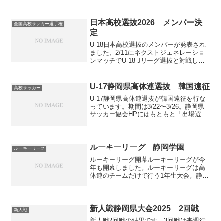
いましたが、今回は日産スタジアムで開
催されました。 スーパーカップは2018
年、2019年、2020年に観戦に行...
日本高校選抜2026 メンバー決
全国高校サッカー選手権
定
U-18日本高校選抜のメンバーが発表され
ました。2/11にネクストジェネレーショ
ンマッチでU-18 Jリーグ選抜と対戦した
後、2/25〜3/1にデンソーカップチャレン
ジサッカーで大学選抜と対戦します。そ
して最後、3/29〜4/8にスイス遠征...
U-17静岡県高体連選抜 韓国遠征
高校サッカー
U-17静岡県高体連選抜が韓国遠征を行な
っています。期間は3/22〜3/26。静岡県
サッカー協会HPにはもともと「出場選
手：選考中」と書かれていましたが、
3/24に更新されたページにはその項がな
くなっていました。また、日程のリンク
も消えてい...
ルーキーリーグ 静岡学園
ルーキーリーグ
ルーキーリーグ開幕ルーキーリーグが今
年も開幕しました。ルーキーリーグは高
体連のチームだけで行う1年生大会。静岡
学園は清水桜が丘と同じく関東で戦って
います。メンバー今年の1年生は60人いま
すが、登録されているのは57人の模様。1
年生60人のう...
新人戦静岡県大会2025 2回戦
新人戦
新人戦2回戦の結果です。3回戦は来週行