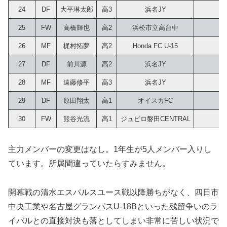
24
DF
大平琳太郎
高3
浜名JY
25
FW
高橋輝也
高2
浜松市立高台中
26
MF
梶村拓夢
高2
Honda FC U-15
27
DF
前川源
高2
浜名JY
28
MF
遠藤修平
高3
浜名JY
29
DF
原田翔太
高1
オイスカFC
30
FW
熊谷光流
高1
ジュビロ磐田CENTRAL
主力メンバーの変更はなし。1年生が5人メンバー入りし
ています。所属間違っていたらすみません。
開幕戦の清水エスパルスユース戦以降勝ちがなく、四日市
中央工業や名古屋グランパスU-18Bといった残留争いのラ
イバルとの直接対決も落としてしまい非常に苦しい状況で