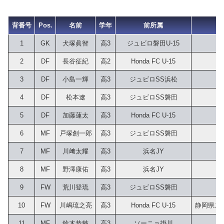
背番号
Pos.
名前
学年
前所属
1
GK
犬塚眞智
高3
ジュビロ磐田U-15
2
DF
長谷征紀
高2
Honda FC U-15
3
DF
小島一輝
高3
ジュビロSS浜松
4
DF
松本遼
高3
ジュビロSS磐田
5
DF
加藤蓮太
高3
Honda FC U-15
6
MF
戸塚創一郎
高3
ジュビロSS磐田
7
MF
川﨑太耀
高3
浜名JY
8
MF
野澤康佑
高3
浜名JY
9
FW
荒川登琉
高3
ジュビロSS磐田
10
FW
川嶋琉之亮
高3
Honda FC U-15
静岡県ユー
11
MF
鈴木恭慈
高3
ソーニョ掛川