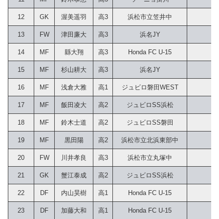
12
GK
渥美遥羽
高3
浜松市立笠井中
13
FW
津田廉大
高3
浜名JY
14
MF
縣大翔
高3
Honda FC U-15
15
MF
杉山耕大
高3
浜名JY
16
MF
浅倉大雅
高1
ジュビロ磐田WEST
17
MF
飯田凌大
高2
ジュビロSS浜松
18
MF
鈴木士道
高2
ジュビロSS磐田
19
MF
黒田陽
高2
浜松市立北浜東部中
20
FW
川井孝良
高3
浜松市立丸塚中
21
GK
蟹江泰成
高2
ジュビロSS浜松
22
DF
内山昊樹
高1
Honda FC U-15
23
DF
加藤大和
高1
Honda FC U-15