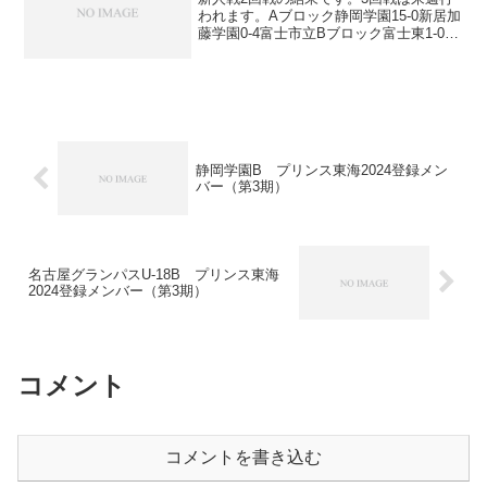
われます。Aブロック静岡学園15-0新居加
藤学園0-4富士市立Bブロック富士東1-0藤
枝北暁秀0-3東海大翔洋Cブロック藤枝東
3-0袋井浜松湖東3-0浜松工業Dブロック浜
松湖北0-4清水東聖隷1-3藤枝...
静岡学園B プリンス東海2024登録メン
バー（第3期）
名古屋グランパスU-18B プリンス東海
2024登録メンバー（第3期）
コメント
コメントを書き込む