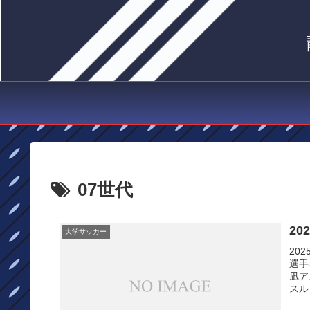
07世代
20
大学サッカー
20
選手
凪ア
スル