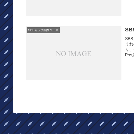
S
SBSカップ国際ユース
SB
まれ
り、
Po