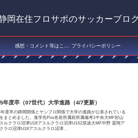
静岡在住フロサポのサッカーブロ
感想・コメント等はこちら
プライバシーポリシー
25年度卒（07世代）大学進路（4/7更新）
25年度卒の静岡関係とヤンフロ関係で大学の進路が公表されている
をまとめました。進学先Pos名前所属前所属備考1中央大MF杉山
スルクラロ沼津U18アスルクラロ沼津U152筑波大MF中野 遥翔ア
クラロ沼津U18アスルクラロ沼津...