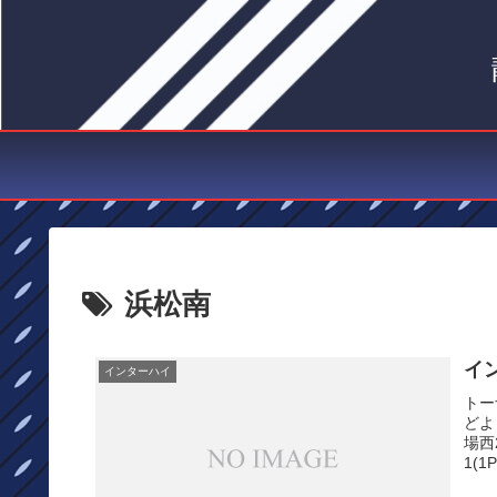
浜松南
イ
インターハイ
トー
どよ
場西
1(