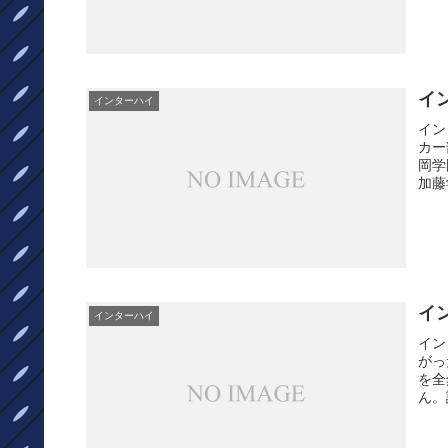
イ
インターハイ
イン
カー
岡学
加藤
イ
インターハイ
イン
がっ
を全
ん。