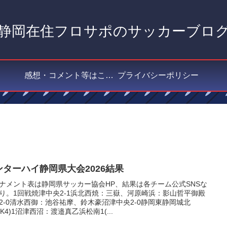
静岡在住フロサポのサッカーブロ
感想・コメント等はこちら
プライバシーポリシー
ンターハイ静岡県大会2026結果
ナメント表は静岡県サッカー協会HP、結果は各チーム公式SNSな
り。1回戦焼津中央2-1浜北西焼：三嶽、河原崎浜：影山哲平御殿
2-0清水西御：池谷祐摩、鈴木豪沼津中央2-0静岡東静岡城北
1PK4)1沼津西沼：渡邉真乙浜松南1(...