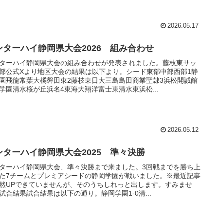
2026.05.17
ンターハイ静岡県大会2026 組み合わせ
ターハイ静岡県大会の組み合わせが発表されました。藤枝東サッ
部公式Xより地区大会の結果は以下より。シード東部中部西部1静
園飛龍常葉大橘磐田東2藤枝東日大三島島田商業聖隷3浜松開誠館
学園清水桜が丘浜名4東海大翔洋富士東清水東浜松...
2026.05.12
ンターハイ静岡県大会2025 準々決勝
ターハイ静岡県大会、準々決勝まで来ました。3回戦までを勝ち上
た7チームとプレミアシードの静岡学園が戦いました。※最近記事
然UPできていませんが、そのうちしれっと出します。すみませ
試合結果試合結果は以下の通り。静岡学園1-0清...